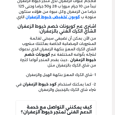
فأحجام عبوات الزعفران لدى متجر خيوط الزعفران
تبدأ من 10 جرام مرورا ب 28 و50 جراما وحتى 125
جراما من الزعفران وكل عبوة من هؤلاء ستكون
متوجة ب
كوبون تخفيض خيوط الزعفران
الثري.
اشتري عبر كوبونات خصم خيوط الزعفران
الشاي الكرك الغني بالزعفران:
من الآن يمكن أن تضيفي سيدتي لقائمة
المشروبات الرمضانية الخاصة بعائلتك مشروب
الشاي الكرك المعزز بنكهة الزعفران الذي ندعوك
لشرائه بأنواعه المختلفة عبر
كوبونات خصم
خيوط الزعفران
، حيث يقدم المتجر أنواعا كثيرة
من شاي الكرك بالزعفران مثل:
1- شاي الكرك المعزز بنكهة الهيل والزعفران.
2- كما يمكنك استخدام
كود خيوط الزعفران
في
شراء شاي الكرك بالزنجبيل والزعفران.
كيف يمكنني التواصل مع خدمة
الدعم الفني لمتجر خيوط الزعفران؟