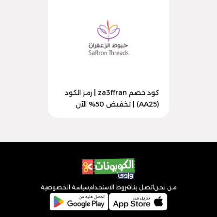
كود خصم za3ffran | رمز الكود
(AA25) | تخفيض 50% الآن
من نحن
اتصل بنا
شروط الاستخدام
سياسة الخصوصية