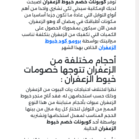
توفر
كوبونات
خصم خيوط الزعفران
أصبحت
لديك الإمكانية سيدتي لكي تشتري واحدا من أهم
أنواع التوابل التي عادة ما تكون جزءا أساسيا من
مكونات أطباقك في رمضان ألا وهو الزعفران،
فمن الآن سيكون بمقدورك الحصول على
الكميات التي تكفيك من الزعفران بتكلفة تناسب
ميزانيتك بواسطة
برومو كود خيوط
الزعفران
الخاص بهذا الشهر.
أحجام مختلفة من
الزعفران تتوجها خصومات
خيوط الزعفران :
نظرا لاختلاف احتياجات ربات البيوت من الزعفران
وذلك حسب استخدامهن له، فقد أتاح متجر خيوط
الزعفران عبوات بأحجام متباينة من هذا النوع
المميز من التوابل لتختار كل ربة منزل من بينها
الحجم المناسب لمعدل استخدامها وتشتريه
بواسطة أحد
كوبونات
خصم خيوط
الزعفران
الحالية.