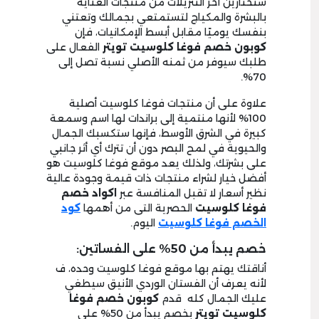
ستختارين آخر التنزيلات من منتجات العناية
بالبشرة والمكياج لتستمتعي بجمالك وتعتني
بنفسك يوميًا مقابل أبسط الإمكانيات، فإن
كوبون خصم فوغا كلوسيت تويتر
الفعال على
طلبك سيوفر من ثمنه الأصلي نسبة تصل إلى
70%.
علاوة على أن منتجات فوغا كلوسيت أصلية
100% لأنها منتمية إلى براندات لها اسم وسمعة
كبيرة في الشرق الأوسط، فإنها ستكسبك الجمال
والحيوية في لمح البصر دون أن تترك أي أثر جانبي
على بشرتك، ولذلك يعد موقع فوغا كلوسيت هو
أفضل خيار لشراء منتجات ذات قيمة وجودة عالية
نظير أسعار لا تقبل المنافسة عبر
اكواد خصم
فوغا كلوسيت
الحصرية التى من أهمها
كود
الخصم فوغا كلوسيت
اليوم.
خصم يبدأ من 50% على الفساتين:
أناقتك يهتم بها موقع فوغا كلوسيت وحده، ف
لأنه يعرف أن الفستان الوردي الأنيق سيطغي
عليك الجمال كله قدم
كوبون خصم فوغا
كلوسيت تويتر
بخصم يبدأ من 50% على