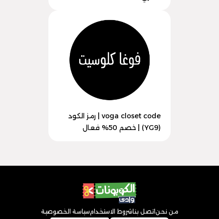
voga closet code | رمز الكود
(YG9) | خصم 50% فعال
من نحن
اتصل بنا
شروط الاستخدام
سياسة الخصوصية