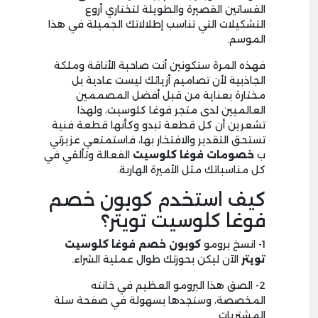
الفساتين القصيرة والطويلة لتختاري أروع
التشكيلات التي تناسب إطلالاتك الجميلة في هذا
الموسم.
فهذه المرة ستكونين أنت صاحبة الأناقة وملكة
الجاذبية لأن تصاميم أزيائك ليست عادية بل
مختارة بعناية من قبل أفضل المصممين
العالميين لدى متجر فوغا كلوسيت، ولهذا
تشعرين أن كل قطعة تبدو وكأنها قطعة فنية
تستحق التقدير والافتخار بها، فاستمتعي عزيزتي
ب
خصومات فوغا كلوسيت
الفعالة وتألقي في
كل مناسباتك مثل الأميرة الهاربة.
كيف استخدم كوبون خصم
فوغا كلوسيت تويتر؟
1- انسخ برومو
كوبون خصم فوغا كلوسيت
تويتر
الآن ليكن بحوزتك طوال عملية الشراء.
2- الصق هذا البرومو العظيم في خانته
المخصصة، وستجدها بسهولة في صفحة سلة
المشتريات.