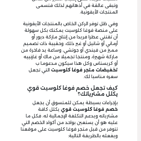
وتبقى عالقة في أذهانهم لذلك فتسمى
المنتجات الأيقونية.
وفي ظل توفر الركن الخاص بالمنتجات الأيقونية
على منصة فوغا كلوسيت يمكنك بكل سهولة
أن تقتني عطرا فريدا من إنتاج ماركة ديور أو
أرماني أو شانيل أو غير ذلك، وحقيبة ذات تصميم
مميز من فيندي أو جوتشي، وساعة يد فاخرة من
ماركة شهيرة، ومنتجا تجميلا من ماك أو غارنييه
أو كريستاس وكل هذا سيكون مدعوما ب
تخفيضات متجر فوغا كلوسيت
التي تجعل
سعره مناسبا لك.
كيف تجعل خصم فوغا كلوسيت قوي
يكلل مشترياتك؟
بإجراءات بسيطة يمكن للمتسوق أن يجعل
خصم فوغا كلوسيت قوي
يكلل كافة
مشترياته ويدعم التكلفة الإجمالية له، فكل ما
عليه هو أن يستعين بواحد من أكواد الخصم التي
تتوفر من قبل متجر فوغا كلوسيت على موقعنا
ويفعله بالطريقة التالية: