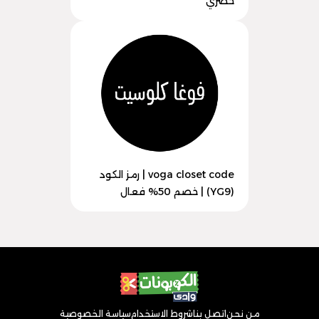
حصري
voga closet code | رمز الكود
(YG9) | خصم 50% فعال
من نحن
اتصل بنا
شروط الاستخدام
سياسة الخصوصية