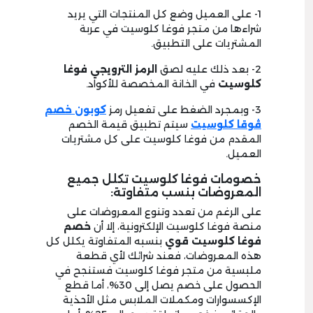
1- على العميل وضع كل المنتجات التي يريد
شراءها من متجر فوغا كلوسيت في عربة
المشتريات على التطبيق.
2- بعد ذلك عليه لصق
الرمز الترويجي فوغا
كلوسيت
في الخانة المخصصة للأكواد.
3- وبمجرد الضغط على تفعيل رمز
كوبون خصم
ڤوقا كلوسيت
سيتم تطبيق قيمة الخصم
المقدم من فوغا كلوسيت على كل مشتريات
العميل.
خصومات فوغا كلوسيت تكلل جميع
المعروضات بنسب متفاوتة:
على الرغم من تعدد وتنوع المعروضات على
منصة فوغا كلوسيت الإلكترونية، إلا أن
خصم
فوغا كلوسيت قوي
بنسبه المتفاوتة يكلل كل
هذه المعروضات، فعند شرائك لأي قطعة
ملبسية من متجر فوغا كلوسيت فستنجح في
الحصول على خصم يصل إلى 30%، أما قطع
الإكسسوارات ومكملات الملابس مثل الأحذية