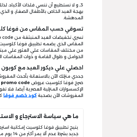
3ـ و لا نستطيع أن ننسي فلذات الأكباد، لذلك يُفعل
بهجة العيد الخاص بالأطفال الصغار، و الذي 
المدهشة.
تسوقي حسب المقاس من فوغا كل
المقاس الذي يضمه تطبيق فوغا كلوسيت الا
من مختلف المقاسات علي العثور علي مبتغا
الحوامل و طوال القامة و ذوات المقاسات الك
احصلي علي ديكور العيد مع كوبون ف
جددي منزلك الآن بالاستعانة بأحدث المفروش
صرح فوغا كلوسيت عروض
t promo code
الإكسسوارات المنزلية العصرية أيضا، فلا تف
المفروشات الآن بصحبة
كود خصم فوقا
كل
ما هي سياسة الاسترجاع و الاست
يتيح تطبيق فوغا كلوسيت إمكانية استرجا
جديد بشرط عدم ألا يمر أكثر من 14 يوم من تاريخ استلامها.