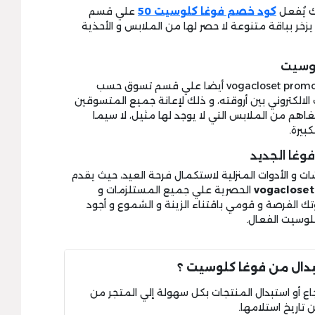
كود خصم فوغا كلوسيت 50
علي قسم
يزخر بباقة متنوعة لا حصر لها من الملابس و الأحذية
وسيت
تسري تخفيضات العيد المنبثقة من vogacloset promo code أيضا علي قسم تسوق حسب
لكتروني بين أروقته، و ذلك لإعانة جميع المتسوقين
هم من الملابس التي لا يوجد لها مثيل، لا سيما
بيرة.
وغا الجديد
ات و الأدوات المنزلية لاستكمال فرحة العيد، حيث يقدم
vogaclose
الحصرية علي جميع المستلزمات و
وتك الفرصة و قومي باقتناء الزينة و الشموع و أجود
وسيت الفعال.
بدال من فوغا كلوسيت ؟
ع أو استبدال المنتجات بكل سهولة إلي المتجر من