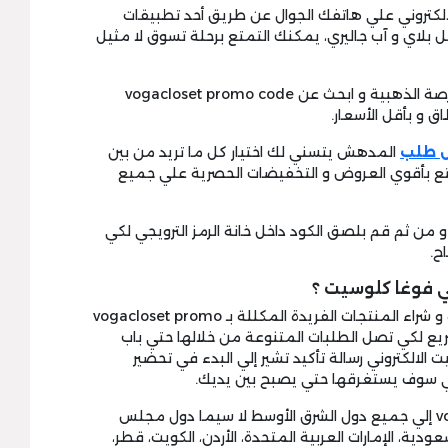
الكتروني علي هاتفك الجوال عن طريق أحد تطبيقات
ل بلاي و آب جاليري، يمكنك التمتع برحلة تسوق لا مثيل
2- بعد تحميل التطبيق المجاني لا تهدر الفرصة الذهبية و ابحث عن vogacloset promo code
 و بأقل الأسعار.
ل طلب
المدهش يتسني لك اختيار كل ما تريد من بين
تع بأقوي العروض و التخفيضات الحصرية علي جميع
و من ثم قم بلصق الكود داخل خانة الرمز الترويجي لكي
ح.
 فوغا كلوسيت ؟
بعد أن تقوم بالعثور علي ضالتك المنشودة و شراء المنتجات الفريدة المكللة بـ vogacloset promo
السريع لكي تصل الطلبات المتنوعة من خلالها حتي باب
الكتروني رسالة تأكيد تشير إلي البدء في تحضير
تي سوف يستغرقها حتي يصبح بين يديك.
تصل السلع المتوجة بـ vogacloset code 30 إلي جميع دول الشرق الأوسط لا سيما دول مجلس
دية، الإمارات العربية المتحدة، الأردن، الكويت، قطر،