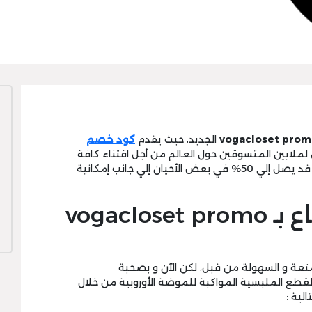
vogacloset prom
الجديد، حيث يقدم
كود خصم
لايين المتسوقين حول العالم من أجل اقتناء كافة
أنواع الأزياء و الإكسسوارات الأنيقة بتخفيض قد يصل إلي 50% في بعض الأحيان إلي جانب إمكانية
ما هي كيفية الانتفاع بـ vogacloset promo
لمتعة و السهولة من قبل، لكن الآن و بصحبة
اقتناء أرقي القطع الملبسية المواكبة للموضة الأوروبية من خلال
لية :