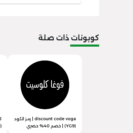
كوبونات ذات صلة
discount code voga | رمز الكود
ك
(YG9) | خصم 40% حصري
(YG9) | خصم 50% فوري