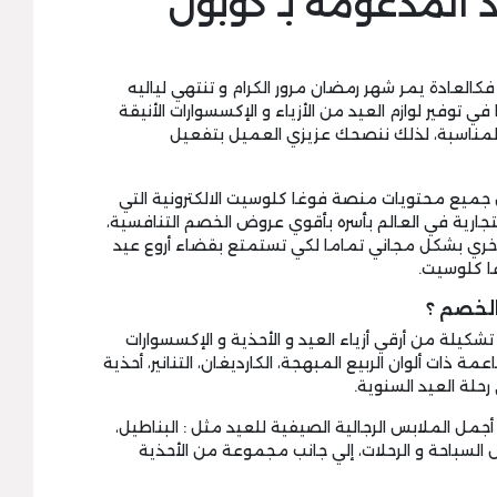
 المدعومة بـ كوبون
كالعادة يمر شهر رمضان مرور الكرام و تنتهي لياليه
ي توفير لوازم العيد من الأزياء و الإكسسوارات الأنيقة
ر المناسبة، لذلك ننصحك عزيزي العميل بتفعيل
جميع محتويات منصة فوغا كلوسيت الالكترونية التي
التجارية في العالم بأسره بأقوي عروض الخصم التنافسية،
ري بشكل مجاني تماما لكي تستمتع بقضاء أروع عيد
غا كلوسيت.
الخصم ؟
رح vogacloset promo code علي تشكيلة من أرقي أزياء العيد و الأحذية و الإكسسوارات
مة ذات ألوان الربيع المبهجة، الكارديغان، التنانير، أحذية
حلة العيد السنوية.
جمل الملابس الرجالية الصيفية للعيد مثل : البناطيل،
 السباحة و الرحلات، إلي جانب مجموعة من الأحذية