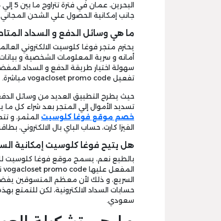
جانب إمكانية الحصول علي الشحن المجاني 
ما هي وسائل الدفع و السداد المتا
يحترم متجر فوغا كلوسيت الالكتروني العا
أمانه و سرية المعلومات الشخصية و بيانات ا
سهولة اختيار طريقة الدفع و السداد المف
تفعيل vogacloset promo code مباشرة.
حيث يطرح التطبيق العديد من وسائل الدف
تسديد الأموال إلي المتجر بعد شراء كل ما
خصم موقع فوغا كلوسيت
المثمر، و تت
الفيزا كارت، حساب الباي بال الالكتروني، بطاقة
هل يتيح فوغا كلوسيت إمكانية السدا
بالطبع نعم، يسمح موقع فوغا كلوسيت للعم
ال
السريع، و ذلك لأن معظم المتسوقين يفضلون
سعودي.