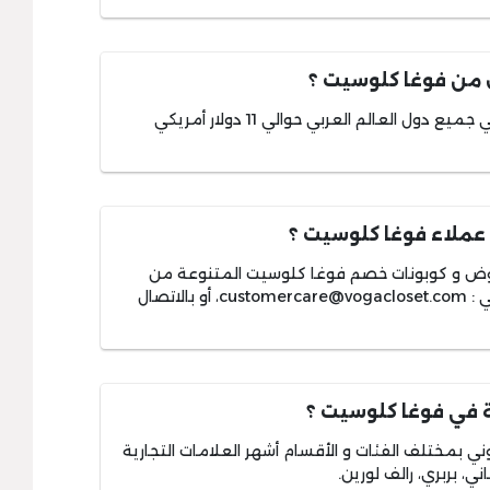
 من فوغا كلوسيت ؟
تتكلف رسوم الشحن و التوصيل السريع إلي جميع دول العالم العربي حوالي 11 دولار أمريكي
عملاء فوغا كلوسيت ؟
وض و كوبونات خصم فوغا كلوسيت المتنوعة من
ي :
customercare@vogacloset.com
، أو بالاتصال
حة في فوغا كلوسيت ؟
ي بمختلف الفئات و الأقسام أشهر العلامات التجارية
ي، بربري، رالف لورين.