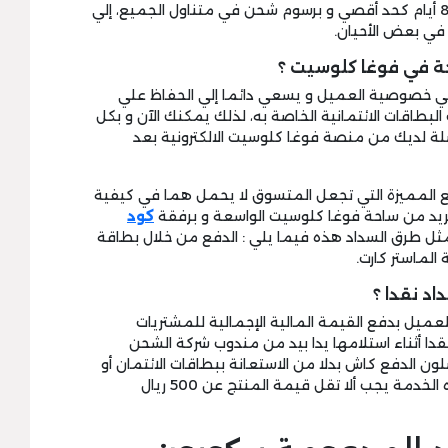
البحرين، عمان في فترة تتراوح ما بين 5 إلي 8 أيام كحد أقصي و برسوم شحن في متناول الجميع، إلي
في بعض الأحيان.
حة في فوغا كلوسيت ؟
لمي خصوصية العميل و يسعي دائما إلي الحفاظ علي
لبطاقات الائتمانية الخاصة به، لذلك يمكنك الآن و بكل
ضلة لديك من منصة فوغا كلوسيت الالكترونية بعد
ع المميزة التي تجعل المتسوق لا يحمل هما في كيفية
 يريد من ساحة فوغا كلوسيت الواسعة و برفقة
كود
مثل طرق السداد هذه فيما يلي : الدفع من خلال بطاقة
 الماستر كارت.
د نقدا ؟
يل بدفع القيمة المالية الإجمالية للمشتريات
مفعل عليها vogacloset promo code نقدا أثناء استلامها يدا بيد من مندوب شركة الشحن
 الدفع كاش بدلا من الاستعانة ببطاقات الائتمان أو
حسابات السداد الالكترونية، لكن للتمتع بهذه الخدمة يجب ألا تقل قيمة المنتج عن 500 ريال