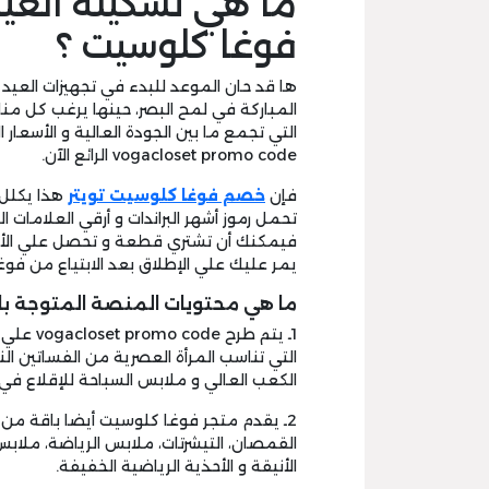
ما هي تشكيلة العيد
فوغا كلوسيت ؟
ها قد حان الموعد للبدء في تجهيزات العيد ف
المباركة في لمح البصر، حينها يرغب كل منا ف
التي تجمع ما بين الجودة العالية و الأسعا
vogacloset promo code الرائع الآن.
فإن
خصم فوغا كلوسيت تويتر
هذا يكلل 
تحمل رموز أشهر البراندات و أرقي العلامات 
فيمكنك أن تشتري قطعة و تحصل علي الأخ
يمر عليك علي الإطلاق بعد الابتياع من فو
ما هي محتويات المنصة المتوجة ب
1ـ يتم ط
التي تناسب المرأة العصرية من الفساتين الناع
الكعب العالي و ملابس السباحة للإقلاع في ر
2ـ يقدم متجر فوغا كلوسيت أيضا باقة من أ
القمصان، التيشرتات، ملابس الرياضة، ملابس
الأنيقة و الأحذية الرياضية الخفيفة.