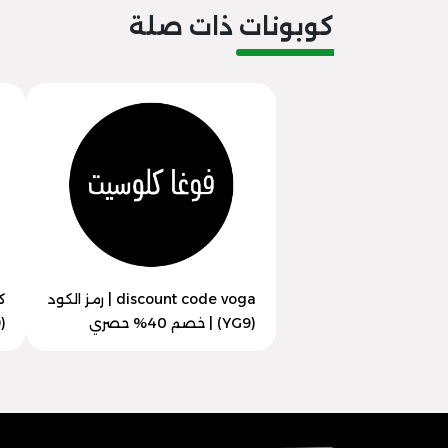
كوبونات ذات صلة
discount code voga | رمز الكود
ك
(YG9) | خصم 40% حصري
(YG9) | خصم 50% فوري