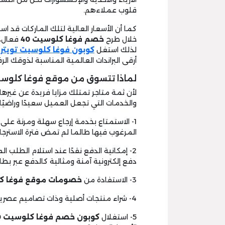
قلوب عملاءهم.
كما أن الأسعار العالية لتلك الماركات قد
خلال طرح
خصم فوغا كلوسيت 40
فعال، 
لذلك استغل
كوبون فوغا كلوسيت تويتر
أ
أرقى البراندات العالمية المناسبة لذوقك الر
لماذا تتسوق من موقع فوغا كلوس
لأن ثمة متاجر تمتلك مزايا فريدة عن غيرها
والخدمات التي تجعل العميل سعيدًا وراضيً
1- الاستمتاع بخدمة إرجاع سهلة ومرنة على
المرغوب فيها طالما لم تمض فترة الاسترجاع
2- إمكانية الدفع نقدًا عند استلام الطلب المدعوم بـ
دفع إلكترونية آمنة ومثالية كالدفع عبر بط
3- الاستفادة من
خصومات موقع فوغا ك
4- شراء منتجات أصلية وذات تصاميم عصرية لا مثيل لها في الأسواق.
5- استغلال
كوبون خصم فوغا كلوسيت 40