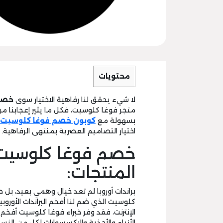
محتويات
لا شيء يحقق لنا رفاهية الاختيار سوى
خصم 
متجر فوغا كلوسيت، فكل ما يثير إعجابنا م
بسهولة مع
كوبون خصم فوغا
كلوسيت
اختيار التصاميم العصرية بمنتهى الرفاهية.
المنتجات:
براندات أوروبا لم تعد خيال وهمي بعيد، ب
كلوسيت الذي ضم لنا أفخم البراندات الأور
الإنترنت، فقد وفر خبراء فوغا كلوسيت أفخم
الأزياء والأحذية والإكسسوارات لكل من الن