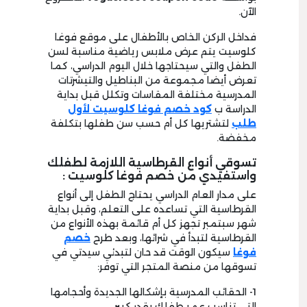
الآن.
فداخل الركن الخاص بالأطفال على موقع فوغا
كلوسيت يتم عرض ملابس رياضية مناسبة لسن
الطفل والتي سيحتاجها خلال اليوم الدراسي، كما
تعرض أيضا مجموعة من البناطيل والتيشرتات
المدرسية مختلفة المقاسات وتكلل قبل بداية
الدراسة ب
كود خصم فوغا كلوسيت لأول
طلب
لتشتريها كل أم حسب سن طفلها بتكلفة
مخفضة.
تسوقي أنواع القرطاسية اللازمة لطفلك
واستفيدي من خصم فوغا كلوسيت :
على مدار العام الدراسي يحتاج الطفل إلى أنواع
القرطاسية التي تساعده على التعلم، وقبل بداية
شهر سبتمبر تجهز كل أم قائمة بهذه الأنواع من
القرطاسية لتبدأ في شرائها، وبعد طرح
خصم
فوغا
سيكون الوقت قد حان لتبدئي سيدتي في
تسوقها من منصة المتجر التي توفر:
1- الحقائب المدرسية بإشكالها الجديدة وأحجامها
التي تناسب عمر طفلك بقدر كبير.