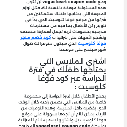
ومع
vogacloset coupon code
لن تكون
هذه المسئولية مرهقة بالنسبة لك، فكل لوازم
المدرسة التي يحتاجها طفلك ستتمكنين من
شرائها من موقع فوغا كلوسيت، الذي بدأ في
تتويج ركن الأطفال بما فيه من مستلزمات
مدرسية بخصومات ثرية تجعل أسعارها مخفضة
وتشجع الأمهات على شرائها ب
كود خصم متجر
فوغا كلوسيت
الذي سيكون متوفرا لك طوال
شهر سبتمبر على موقعنا.
اشتري الملابس التي
يحتاجها طفلك في فترة
الدراسة عبر كود فوغا
كلوسيت :
يحتاج الأطفال خلال فترة الدراسة إلى مجموعة
خاصة من الملابس التي تضمن راحته خلال الوقت
الذي يقضيه داخل المدرسة، وهذه النوعيات من
الأزياء يمكن للأم أن تجدها بسهولة على موقع
فوغا كلوسيت بل وتشتريها بسعر ملائم للميزانية
بواسطة
vogacloset coupon code
المطروح