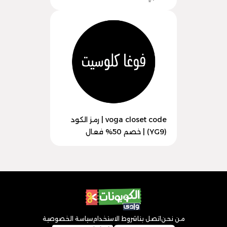
voga closet code | رمز الكود
(YG9) | خصم 50% فعال
من نحن
اتصل بنا
شروط الاستخدام
سياسة الخصوصية