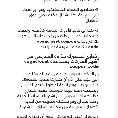
2- صناديق الطعام البلاستيكية وقوارير المياه
التي يتم توفيرها بأشكال جذابة ترضي ذوق
الأطفال.
3- هذا إلى جانب الأدوات الكتابية كالأقلام والدفاتر
والمحايات وما إلى ذلك من المنتجات التي يحق
لك شراؤها ب
vogacloset coupon
code
بتكلفة غير مرهقة لميزانيتك.
اختاري لصغيرك حذاءه المدرسي من
أشهر الماركات بمساعدة vogacloset
coupon code :
إن الحذاء المدرسي واحد من أهم المستلزمات
التي يجب على الأم أن تختارها بعناية لصغيرها،
وذلك بهدف توفير الراحة له طوال اليوم الدراسي،
ويعطيك متجر فوغا كلوسيت فرصة لتختاري
حذاء طفلك المدرسي من أشهر العلامات التجارية،
وذلك بعد أن وفر تشكيلة متنوعة من أحذية
الأطفال المدرسية من مختلف الماركات الشهيرة.
وبذلك لن تبقى لك عزيزتي سوى أن تختاري الحذاء