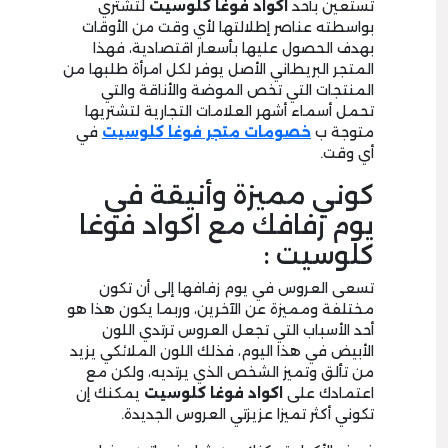
تستعين بأحد
اكواد فوغا كلوسيت
لتشتري
بواسطته عناصر إطلالتها لأي وقت من الأوقات
بهدف الحصول عليها بأسعار اقتصادية، فهذا
المتجر البريطاني الأصل يوفر لكل امرأة طلبها من
المنتجات التي تخص الموضة والأناقة والتي
تحمل أسماء أشهر العلامات التجارية لتشتريها
متوجة ب
خصومات متجر فوغا كلوسيت
في
أي وقت.
كوني مميزة وأنيقة في
يوم زفافك مع اكواد فوغا
كلوسيت :
تسعى العروس في يوم زفافها إلى أن تكون
مختلفة ومميزة عن الآخرين، وربما يكون هذا هو
أحد الأسباب التي تجعل العروس ترتدي اللون
الأبيض في هذا اليوم، فذلك اللون الملائكي يزيد
من تألق وتميز الشخص الذي يرتديه، ولكن مع
اعتمادك على
اكواد فوغا كلوسيت
يمكنك إن
تكوني أكثر تميزا عزيزتي العروس الجديدة.