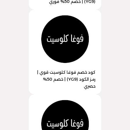
(YG9) | خصم 50% فوري
كود خصم فوغا كلوسيت قوي |
رمز الكود (YG9) | خصم 50%
حصري