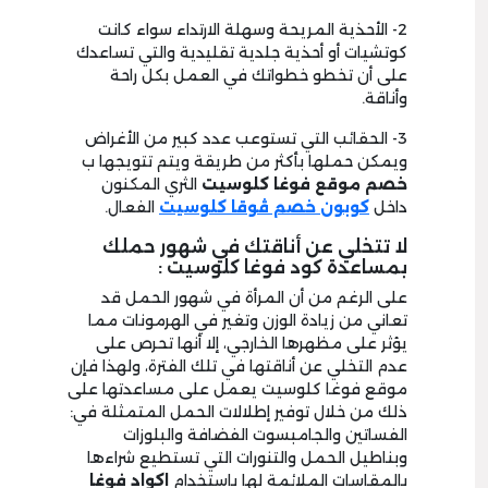
2- الأحذية المريحة وسهلة الارتداء سواء كانت
كوتشيات أو أحذية جلدية تقليدية والتي تساعدك
على أن تخطو خطواتك في العمل بكل راحة
وأناقة.
3- الحقائب التي تستوعب عدد كبير من الأغراض
ويمكن حملها بأكثر من طريقة ويتم تتويجها ب
خصم موقع فوغا كلوسيت
الثري المكنون
داخل
كوبون خصم ڤوقا كلوسيت
الفعال.
لا تتخلي عن أناقتك في شهور حملك
بمساعدة كود فوغا كلوسيت :
على الرغم من أن المرأة في شهور الحمل قد
تعاني من زيادة الوزن وتغير في الهرمونات مما
يؤثر على مظهرها الخارجي، إلا أنها تحرص على
عدم التخلي عن أناقتها في تلك الفترة، ولهذا فإن
موقع فوغا كلوسيت يعمل على مساعدتها على
ذلك من خلال توفير إطلالات الحمل المتمثلة في:
الفساتين والجامبسوت الفضافة والبلوزات
وبناطيل الحمل والتنورات التي تستطيع شراءها
بالمقاسات الملائمة لها باستخدام
اكواد فوغا