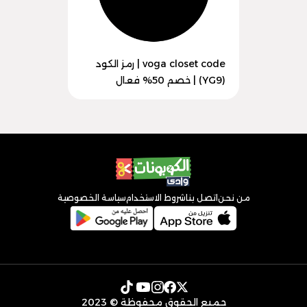
voga closet code | رمز الكود
(YG9) | خصم 50% فعال
من نحن
اتصل بنا
شروط الاستخدام
سياسة الخصوصية
جميع الحقوق محفوظة © 2023