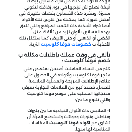
فهذه الأكواد تمكنك من شراء فساتين بيضاء
أنيقة تصلح لأن ترتديها في يوم زفافك لتكوني
مميزة، وتنفرد هذه الفساتين بقصات تظهرك في
أفضل صورة، كما يمكنك عن طريق تلك الأكواد
أيضا شراء الأحذية ذات الكعب المرتفع والتي تليق
بهذه الفساتين بألوان تزيد من تألقك مثل:
الفضي أو الذهبي أو حتى الأبيض كما ستكلل تلك
الأحذية ب
خصومات فوغا كلوسيت
الثرية.
تألقي في وقت عملك بإطلالات مكللة ب
خصم فوغا كلوسيت :
كثير من النساء العاملات أصبحن يعتمدن على
متجر فوغا كلوسيت وأكواده في الحصول على
عناصر الإطلالات المريحة والعملية الملائمة
للعمل، فعدد كبير من العلامات التجارية تعرض
منتجاتها العملية على موقع فوغا كلوسيت
والتي تتنوع ما بين:
1- الملابس ذات الألوان الحيادية ما بين بليزرات
وبناطيل وتنورات وجواكت وتستطيع المرأة أن
تشتري عبر
اكواد فوغا كلوسيت
المقاسات
المناسبة لها منها.