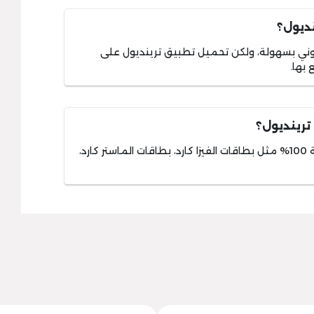
ديول؟
روني بسهولة، ولكن تحميل تطبيق ترينديول على
بها.
ترينديول؟
ترينديول يوفر لك وسائل دفع مرنة وآمنة 100% مثل بطاقات الفيزا كارد، بطاقات الماستر كارد،