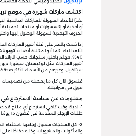
ترينديول
الجديد وعيشي اللحظة الحاسمة وج
اكتشف ماركات شهيرة في موقع ترين
نظرًا للأعداد المهولة للماركات العالمية ا
أو أحذية أو إكسسوارات أو منتجات تجميلية 
الحروف الأبجدية لسهولة الوصول إليها واختي
إذا قمت بالنقر على فئة أشهر الماركات ال
الألف للياء، كما أنها مكللة أيضًا ب
كوبونات
40%، فهلم باختيار منتجاتك حسب البران
أشهر الماركات مثل لوكيستان، سيفورا، ديور، غا
سيتافيل، وغيرهم من الأسماء الأكثر صدقة
فتسوق الآن كل ما يعجبك من تصميمات م
قوي في ميزانيتك.
معلومات عن سياسة الاسترجاع في ه
1- لديك وقت كافي لاسترجاع أي منتج قد 
طلبات الإرجاع المقدمة في غضون 15 يومًا من تاريخ الاستلام.
2- كل المنتجات مقبول إرجاعها باستثناء ال
والمأكولات والمشروبات، وذلك حفاظًا على ا