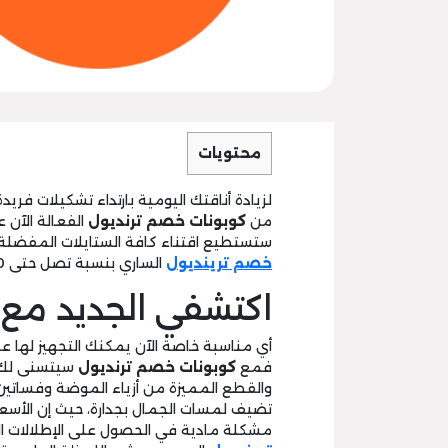
محتويات
لزيادة أناقتك اليومية بارتداء تشكيلات فري
من
كوبونات خصم ترنديول
الفعالة الآن 
ستستطيع اقتناء كافة الستايلات المفضلة 
خصم ترينديول
الساري بنسبة تصل حتى 40% على كل شيء.
اكتشفي الجديد مع 
أي مناسبة خاصة الآن يمكنك التجهيز لها ع
فمع
كوبونات خصم ترنديول
سيتسنى لك ا
والقطع المميزة من أزياء الموضة وفساتين 
تضيف لمسات الجمال بجدارة، حيث إن الأسعار
مشكلة مادية في الحصول على الإطلالات ال