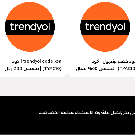
ود خصم ترنديول | كود
trendyol code ksa | كود
(TYAC10) | تخفيض 200 ريال
ن نحن
اتصل بنا
شروط الاستخدام
سياسة الخصوصية