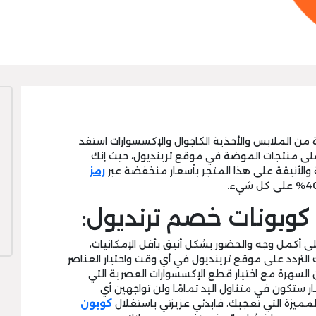
دة من الملابس والأحذية الكاجوال والإكسسوارات استفد
على منتجات الموضة في موقع ترينديول، حيث إنك
والأنيقة على هذا المتجر بأسعار منخفضة عبر
رمز
كوبونات خصم ترنديول:
لى أكمل وجه والحضور بشكل أنيق بأقل الإمكانيات،
لتردد على موقع ترينديول في أي وقت واختيار العناصر
السهرة مع اختيار قطع الإكسسوارات العصرية التي
 ستكون في متناول اليد تمامًا ولن تواجهين أي
مميزة التي تعجبك، فابدئي عزيزتي باستغلال
كوبون