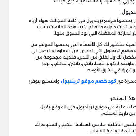
ربي رحلة شراء رائعة ستغير مجرى حياتك.
ديول:
لتي يدعمها موقع ترينديول في كافة المجالات سواء أزياء
أو منتجات منزلية فإنه تم ترتيب هذه العلامات حسب
ار الماركة المفضلة التي تود التسوق منها.
عالمية ستظهر لك كل الأسماء التي يدعمها الموقع من
 خصم ترنديول
التي تخفض من أسعارها ما يصل إلى
د المفضل لك ولا تقلق من الثمن، فلديك مجموعة من
رنييه، لانكوم، نيفيا، نايكي، بانتين، غوتشي، برادا،
 وشهرة في الشرق الأوسط.
ميزة عبر
كود خصم موقع ترينديول
واستمتع بتوفير
ذا المتجر:
حصلت عليه من موقع ترينديول، فإن الموقع يقبل
ملابس الداخلية، ملابس السباحة، البكيني، المجوهرات،
لسلامة العامة للعملاء.