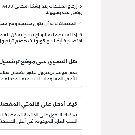
3- إر
يرضى عنه بسهولة.
4- المنتجات لا بد أن تكون سليمة وغير مستخدمة، وإلا سيتم رفض إرجاعها إلى المتجر مرة أخرى.
5- إذا تمت عملية الارجاع بنجاح يمكن للع
اقتصادية أيضًا مع
كوبونات خصم ترنديول
هل التسوق على موقع ترينديول
نعم، موقع ترينديول ملتزم بضمان سلام
لتأمين المعلومات الشخصية المدخلة على 
كيف أدخل على قائمتي المفضل
يمكنك الدخول على القائمة المفضلة المل
القلب الفارغ الموجودة في أعلى الصفحة ا