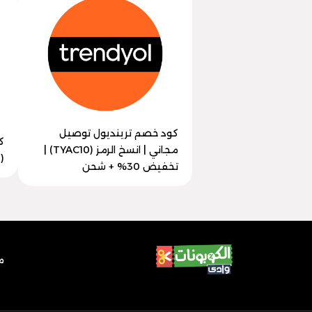
كود خصم ترينديول توصيل
ك
مجاني | انسخ الرمز (TYAC10) |
(TYAC10) | تخفيض 60% فعال
تخفيض 30% + شحن
م