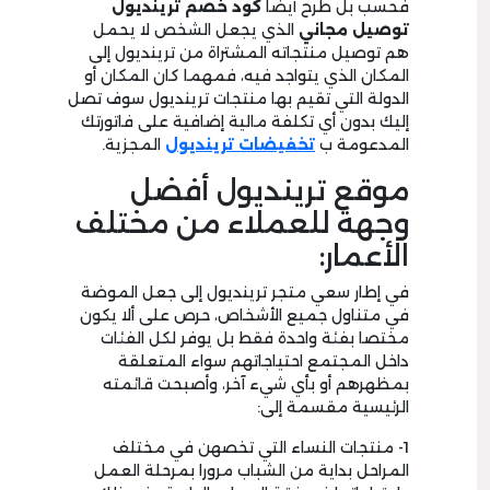
فحسب بل طرح أيضا
كود خصم ترينديول
توصيل مجاني
الذي يجعل الشخص لا يحمل
هم توصيل منتجاته المشتراة من ترينديول إلى
المكان الذي يتواجد فيه، فمهما كان المكان أو
الدولة التي تقيم بها منتجات ترينديول سوف تصل
إليك بدون أي تكلفة مالية إضافية على فاتورتك
المدعومة ب
تخفيضات ترينديول
المجزية.
موقع ترينديول أفضل
وجهة للعملاء من مختلف
الأعمار:
في إطار سعي متجر ترينديول إلى جعل الموضة
في متناول جميع الأشخاص، حرص على ألا يكون
مختصا بفئة واحدة فقط بل يوفر لكل الفئات
داخل المجتمع احتياجاتهم سواء المتعلقة
بمظهرهم أو بأي شيء آخر، وأصبحت قائمته
الرئيسية مقسمة إلى:
1- منتجات النساء التي تخصهن في مختلف
المراحل بداية من الشباب مرورا بمرحلة العمل