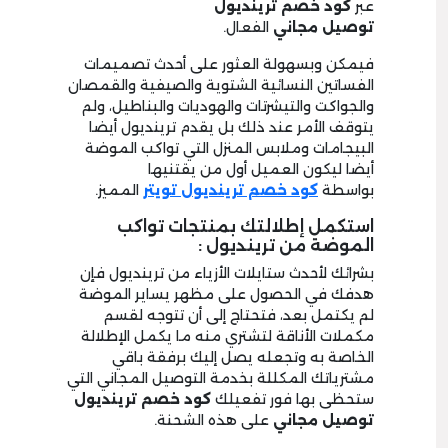
عبر
كود خصم ترينديول
توصيل
مجاني
الفعال.
فيمكن وبسهولة العثور على أحدث تصميمات
الفساتين النسائية الشتوية والصيفية والقمصان
والجواكت والتيشرتات والهوديات والبناطيل، ولم
يتوقف الأمر عند ذلك بل يقدم ترينديول أيضا
البيجامات وملابس المنزل التي تواكب الموضة
أيضا ليكون العميل أول من يقتنيها
بواسطة
كود خصم ترينديول تويتر
المميز.
استكمل إطلالتك بمنتجات تواكب
الموضة من ترينديول :
بشرائك لأحدث ستايلات الأزياء من ترينديول فإن
هدفك في الحصول على مظهر يساير الموضة
لم يكتمل بعد، فتحتاج إلى أن تتوجه لقسم
مكملات الأناقة لتشتري منه ما يكمل الإطلالة
الخاصة به وتجعله يصل إليك برفقة باقي
مشترياتك المكللة بخدمة التوصيل المجاني التي
ستحظى بها فور تفعيلك
كود خصم ترينديول
توصيل مجاني
على هذه الشحنة.