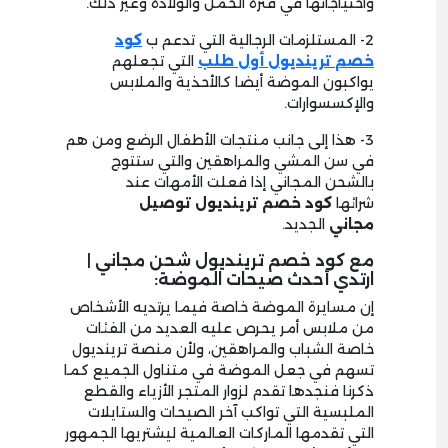
واحتياجاتها في فترة الحمل والولادة وغير ذلك.
2- المستلزمات الرجالية التي تدعم ب
كود
خصم
ترينديول أول طلب
التي تجعلهم
يواكبون الموضة أيضا كالأحذية والملابس
والإكسسوارات.
3- هذا إلى جانب منتجات الأطفال الرضع ومن هم
في سن المشي والمراهقين والتي ستتوج
بالشحن المجاني إذا فعلت الأمهات عند
شرائها
كود خصم ترينديول توصيل
مجاني
الجديد.
مع كود خصم ترينديول شحن مجاني |
ارتدي أحدث صيحات الموضة:
إن مسايرة الموضة خاصة فيما يرتديه الأشخاص
من ملابس أمر يحرص عليه العديد من الفئات
خاصة الشباب والمراهقين، ولأن منصة ترينديول
تسهم في جعل الموضة في متناول الجميع كما
ذكرنا فنجدها تقدم لزوار المتجر الأزياء والقطع
الملبسية التي تواكب آخر الصيحات والستايلات
التي تقدمها الماركات العالمية ليشتريها الجمهور