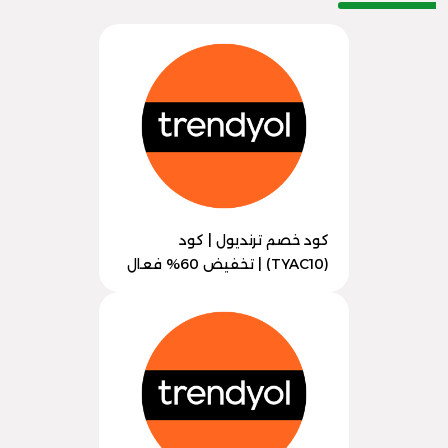
كود خصم ترنديول | كود
(TYAC10) | تخفيض 60% فعال