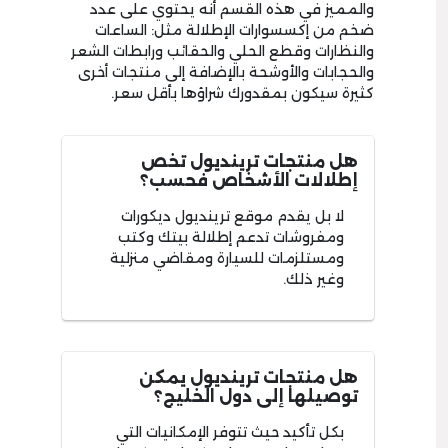
والمميز في هذه القسم أنه يحتوي على عدد
ضخم من إكسسوارات الإطلالة مثل: الساعات
والنظارات وقطع الحلي والحقائب ورابطات الشعر
والحجابات والأوشحة بالإضافة إلى منتجات أخرى
كثيرة سيكون بمقدورك شراؤها بأقل سعر.
هل منتجات ترينديول تخص
إطلالات الأشخاص فحسب؟
لا بل يقدم موقع ترينديول ديكورات
ومفروشات تدعم إطلالة بيتك وكتب
ومستلزمات للسيارة ومقاضي منزلية
وغير ذلك.
هل منتجات ترينديول يمكن
توصيلها إلى دول الخليج؟
بكل تأكيد حيث تتوفر الإمكانيات التي