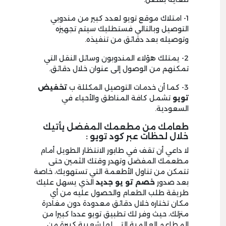
1- امتلاك موقع تويو لعدد كبير من مندوبي
التوصيل وبالتالي فستطلبك سيتم تجهيزه
وتوصيله بعد دقائق من تنفيذه.
2- يمتلك هؤلاء المندوبون وسائل النقل التي
تمكنهم من الوصول إلى عنوان خلال دقائق.
3- كما أن خدمات التوصيل المكللة ب
تخفيض
تويو
تشمل كافة المناطق والأحياء في
السعودية.
طعامك من مطعمك المفضل يأتيك
خلال لحظات عبر كود تويو :
لا داعي أن تقف في طابور الانتظار الطويل أمام
مطعمك المفضل وتهدر وقتك الثمين حتى
تتمكن من تناول الأطعمة التي تستهويك، خاصة
بعد صدور
خصم تو يو جديد
الذي يسهل عليك
طريقة طلب الطعام والحصول عليه من أي
مكان تختاره خلال دقائق معدودة دون مغادرة
منزلك، حيث وفر لك تطبيق تويو عددا كبيرا من
المطاعم العالمية التي لها شعبية كبيرة من