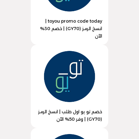
toyou promo code today |
انسخ الرمز (GY70) | خصم 30%
الآن
خصم تو يو اول طلب | انسخ الرمز
(GY70) | وفر 50% الآن