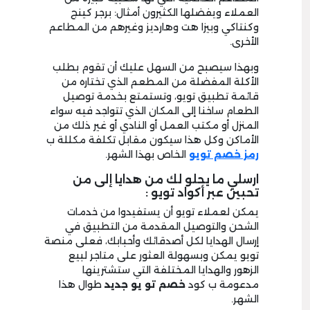
العملاء ويفضلها الكثيرون أمثال: برجر كينج
وكنتاكي وبيزا هت وهارديز وغيرهم من المطاعم
الأخرى.
وبهذا سيصبح من السهل عليك أن تقوم بطلب
الأكلة المفضلة من المطعم الذي تختاره من
قائمة تطبيق تويو، وتستمتع بخدمة توصيل
الطعام ساخنا إلى المكان الذي تتواجد فيه سواء
المنزل أو مكتب العمل أو النادي أو غير ذلك من
الأماكن وكل هذا سيكون مقابل تكلفة مكللة ب
رمز خصم تويو
الخاص بهذا الشهر.
ارسلي ما يحلو لك من هدايا إلى من
تحبين عبر أكواد تويو :
يمكن لعملاء تويو أن يستفيدوا من خدمات
الشحن والتوصيل المقدمة من التطبيق في
إرسال الهدايا لكل أصدقائك وأحبابك، فعلى منصة
تويو يمكن وبسهولة العثور على متاجر لبيع
الزهور والهدايا المختلفة التي ستشترينها
مدعومة ب كود
خصم تو يو جديد
طوال هذا
الشهر.