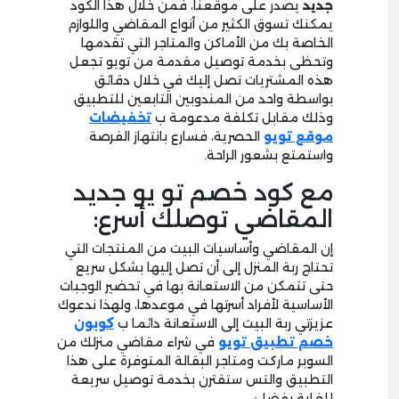
جديد
يصدر على موقعنا، فمن خلال هذا الكود
يمكنك تسوق الكثير من أنواع المقاضي واللوازم
الخاصة بك من الأماكن والمتاجر التي تقدمها
وتحظى بخدمة توصيل مقدمة من تويو تجعل
هذه المشتريات تصل إليك في خلال دقائق
بواسطة واحد من المندوبين التابعين للتطبيق
وذلك مقابل تكلفة مدعومة ب
تخفيضات
موقع تويو
الحصرية، فسارع بانتهاز الفرصة
واستمتع بشعور الراحة.
مع كود خصم تو يو جديد
المقاضي توصلك أسرع:
إن المقاضي وأساسيات البيت من المنتجات التي
تحتاج ربة المنزل إلى أن تصل إليها بشكل سريع
حتى تتمكن من الاستعانة بها في تحضير الوجبات
الأساسية لأفراد أسرتها في موعدها، ولهذا ندعوك
عزيزتي ربة البيت إلى الاستعانة دائما ب
كوبون
خصم تطبيق تويو
في شراء مقاضي منزلك من
السوبر ماركت ومتاجر البقالة المتوفرة على هذا
التطبيق والتس ستقترن بخدمة توصيل سريعة
للغاية بفضل: