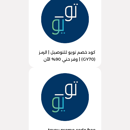
كود خصم تويو للتوصيل | الرمز
(GY70) | وفر حتي 90% الآن