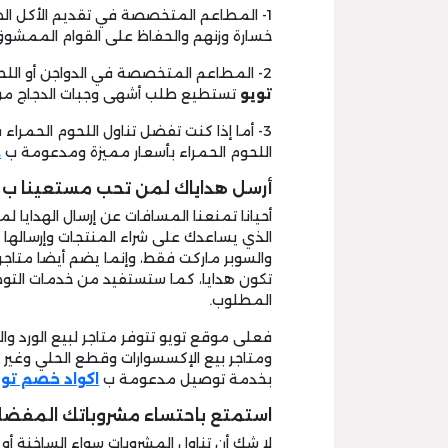
1- المطاعم المتخصصة في تقديم الأكل ا
خسارة وزنهم والحفاظ على القوام الممشوق
2- المطاعم المتخصصة في الدواجن أو اللحوم البيضاء، فعن طريق
تويو
تستطيع طلب أشهى وجبات الدجاج من
3- أما إذا كنت تفضل تناول اللحوم الحمر
اللحوم الحمراء بأسعار مميزة ومدعومة ب
خ
أرسل هداياك لمن تحب مستعينا ب 
أحيانا تمنعنا المسافات عن إرسال الهدايا ل
الذي يساعدك على شراء المنتجات وإرسالها
والسوبر ماركت فقط، وإنما يضم أيضا متاجر
تكون هدايا، كما ستستفيد من خدمات التوص
المطلوب.
فعلى موقع تويو تتوفر متاجر لبيع الورد وال
ومتاجر بيع الإكسسوارات وقطع الحلي وغير 
بخدمة توصيل مدعومة ب
اكواد خصم
توي
استمتع باحتساء مشروباتك المفضلة
لا شك أن تناول المشروبات سواء الساخنة أو 