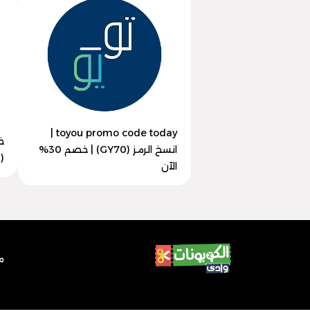
toyou promo code today |
خ
انسخ الرمز (GY70) | خصم 30%
(GY70) | وفر 50% الآن
الآن
م