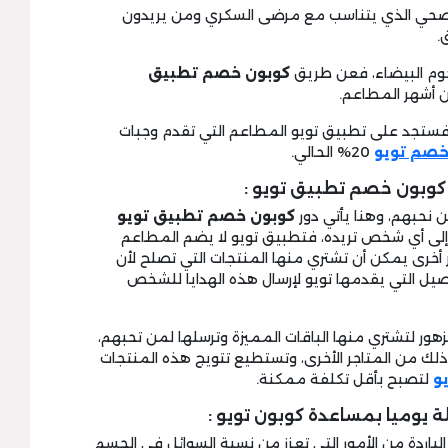
لصحي الذي يتناسب مع مرضى السكري ومن يريدون
.
كوبون خصم تطبيق
 أشهر المطاعم.
اء فستجد على تطبيق تويو المطاعم التي تقدم وجبات
صم تويو
20% الحالي.
كوبون خصم تطبيق تويو :
من نحبهم، وهنا يأتي دور
كوبون خصم تطبيق تويو
 إلى أي شخص تريده، فتطبيق تويو لا يضم المطاعم
 أخرى يمكن أن تشتري منها المنتجات التي تصلح لأن
يل التي يقدمها تويو لإرسال هذه الهدايا للشخص
زهور لتشتري منها الباقات المميزة وترسلها لمن تحبهم،
ذلك من المتاجر الأخرى، وتستطيع تتويج هذه المنتجات
و
لتصبح بأقل تكلفة ممكنة.
 يوميا بمساعدة كوبون تويو :
الباردة من الأمور التي تعزز من نسبة السوائل في الجسم