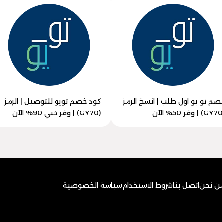
صم تو يو اول طلب | انسخ الرمز
كود خصم تويو للتوصيل | الرمز
(GY70) | وفر حتي 90% الآن
ن نحن
اتصل بنا
شروط الاستخدام
سياسة الخصوصية