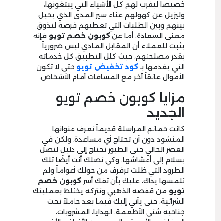
خصيصاً ليقرب لهم كل الأشياء التي يبتغونها،
وليزيل عن كهولهم عناء سير المدى الذي يحيل
بينهم وبين الطلبات التي تعطيهم فرصة لتذوق
معنى السعادة، أما عن
كوبون خصم تويو
فإنه
يثبت للعملاء أن المقابل المادي ليس ضرورياً
بقدر مصلحتهم، حيث كلل التطبيق كل خدماته
التي يقدمها بـ
كود تخفيض تويو
حتى لا تكون
الأموال عائقاً آخر مع المسافات أمام الأشخاص.
مزايا كوبون خصم تويو
الجديد
كانت حمائم المراسلة قديماً تعرف عنوانها
المنشود دون أن تحتاج أي مساعدة، ولكن في
العصر الحالي حتى الطيور تحتاج إلى دليل لتصل
بسلام إلى أعشاشها، وكي تصلك أنت أيضًا تلك
الطرود التي ظلت ترفرف من حولك أعواماً ولم
تلمسها يداك، عليك بأن تفك أسر
كوبون خصم
تويو
من قفصه الذهبي وتتركه يختلط بعمليتك
الشرائية، حتى يأتي إليك فيما بعد حاملاً تحت
جناحيه شتى الأطعمة، الهدايا، المشروبات،