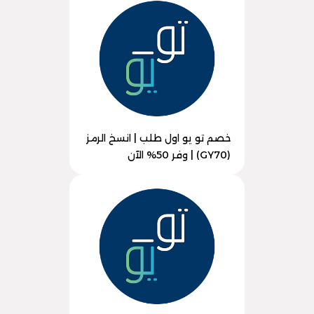
خصم تو يو اول طلب | انسخ الرمز
(GY70) | وفر 50% الآن