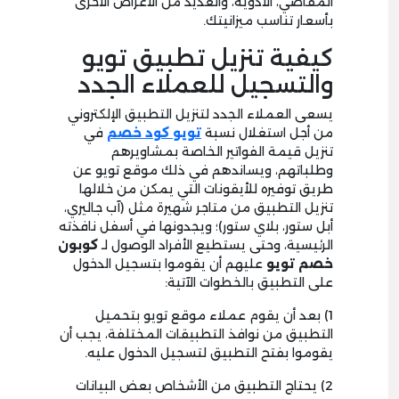
المقاضي، الأدوية، والعديد من الأغراض الأخرى
بأسعار تناسب ميزانيتك.
كيفية تنزيل تطبيق تويو
والتسجيل للعملاء الجدد
يسعى العملاء الجدد لتنزيل التطبيق الإلكتروني
من أجل استغلال نسبة
تويو كود خصم
في
تنزيل قيمة الفواتير الخاصة بمشاويرهم
وطلباتهم، ويساندهم في ذلك موقع تويو عن
طريق توفيره للأيقونات التي يمكن من خلالها
تنزيل التطبيق من متاجر شهيرة مثل (آب جاليري،
أبل ستور، بلاي ستور)؛ ويجدونها في أسفل نافذته
الرئيسية، وحتى يستطيع الأفراد الوصول لـ
كوبون
خصم تويو
عليهم أن يقوموا بتسجيل الدخول
على التطبيق بالخطوات الآتية:
1) بعد أن يقوم عملاء موقع تويو بتحميل
التطبيق من نوافذ التطبيقات المختلفة، يجب أن
يقوموا بفتح التطبيق لتسجيل الدخول عليه.
2) يحتاج التطبيق من الأشخاص بعض البيانات