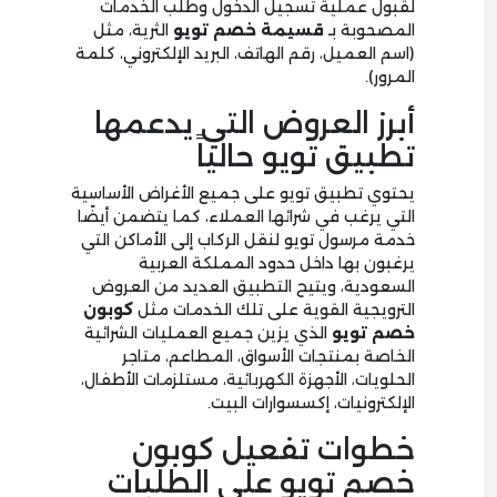
لقبول عملية تسجيل الدخول وطلب الخدمات
المصحوبة بـ
قسيمة خصم تويو
الثرية، مثل
(اسم العميل، رقم الهاتف، البريد الإلكتروني، كلمة
المرور).
أبرز العروض التي يدعمها
تطبيق تويو حالياً
يحتوي تطبيق تويو على جميع الأغراض الأساسية
التي يرغب في شرائها العملاء، كما يتضمن أيضًا
خدمة مرسول تويو لنقل الركاب إلى الأماكن التي
يرغبون بها داخل حدود المملكة العربية
السعودية، ويتيح التطبيق العديد من العروض
الترويجية القوية على تلك الخدمات مثل
كوبون
خصم تويو
الذي يزين جميع العمليات الشرائية
الخاصة بمنتجات الأسواق، المطاعم، متاجر
الحلويات، الأجهزة الكهربائية، مستلزمات الأطفال،
الإلكترونيات، إكسسوارات البيت.
خطوات تفعيل كوبون
خصم تويو على الطلبات