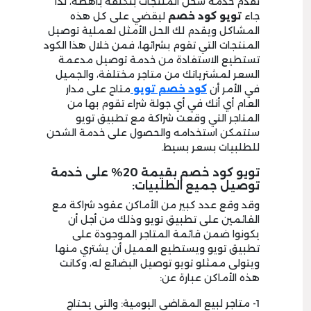
تقدم خدمة شحن المنتجات بتكلفة باهظة، لذا
جاء
تويو كود خصم
ليقضي على كل هذه
المشاكل ويقدم لك الحل الأمثل لعملية توصيل
المنتجات التي تقوم بشرائها، فمن خلال هذا الكود
تستطيع الاستفادة من خدمة توصيل مدعمة
السعر لمشترياتك من متاجر مختلفة، والجميل
في الأمر أن
كود خصم تويو
متاح على مدار
العام أي أنك في أي جولة شراء تقوم بها من
المتاجر التي وقعت شراكة مع تطبيق تويو
ستتمكن استخدامه والحصول على خدمة الشحن
للطلبيات بسعر بسيط.
تويو كود خصم بقيمة 20% على خدمة
توصيل جميع الطلبيات:
وقد وقع عدد كبير من الأماكن عقود شراكة مع
القائمين على تطبيق تويو وذلك من أجل أن
يكونوا ضمن قائمة المتاجر الموجودة على
تطبيق تويو ويستطيع العميل أن يشتري منها
ويتولى ممثلو تويو توصيل البضائع له، وكانت
هذه الأماكن عبارة عن:
1- متاجر لبيع المقاضي اليومية: والتي يحتاج