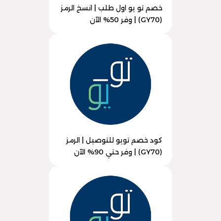
خصم تو يو اول طلب | انسخ الرمز
(GY70) | وفر 50% الآن
كود خصم تويو للتوصيل | الرمز
(GY70) | وفر حتي 90% الآن