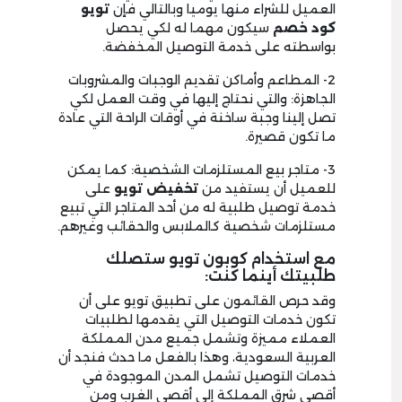
العميل للشراء منها يوميا وبالتالي فإن
تويو
كود خصم
سيكون مهما له لكي يحصل
بواسطته على خدمة التوصيل المخفضة.
2- المطاعم وأماكن تقديم الوجبات والمشروبات
الجاهزة: والتي نحتاج إليها في وقت العمل لكي
تصل إلينا وجبة ساخنة في أوقات الراحة التي عادة
ما تكون قصيرة.
3- متاجر بيع المستلزمات الشخصية: كما يمكن
للعميل أن يستفيد من
تخفيض تويو
على
خدمة توصيل طلبية له من أحد المتاجر التي تبيع
مستلزمات شخصية كالملابس والحقائب وغيرهم.
مع استخدام كوبون تويو ستصلك
طلبيتك أينما كنت:
وقد حرص القائمون على تطبيق تويو على أن
تكون خدمات التوصيل التي يقدمها لطلبيات
العملاء مميزة وتشمل جميع مدن المملكة
العربية السعودية، وهذا بالفعل ما حدث فنجد أن
خدمات التوصيل تشمل المدن الموجودة في
أقصى شرق المملكة إلى أقصى الغرب ومن