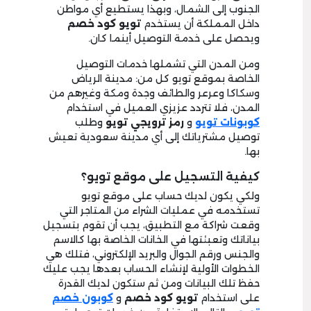
الجنوب إلى الشمال، وبهذا يستطيع أي مواطن
داخل المملكة أن يستخدم
تويو كود خصم
ويحصل على خدمة التوصيل أينما كان.
ومن المدن التي تشملها خدمات التوصيل
الخاصة بموقع تويو كل من: مدينة الرياض
وسكاكا وعرعر والطائف وجدة ومكة وغيرهم من
المدن، فلا تتردد عزيزي العميل في استخدام
كوبونات تويو
و
رمز ترويجي تويو
وطلب
توصيل مشترياتك إلى أي مدينة سعودية تعيش
بها.
كيفية التسجيل على موقع تويو؟
ولكي يكون لديك حساب على موقع تويو
تستخدمه في عمليات الشراء من المتاجر التي
وقعت شراكة مع التطبيق، يجب أن تقوم بتسجيل
بياناتك وتعبئتها في الخانات الخاصة بها كالاسم
والجنس ورقم الجوال والبريد الإلكتروني، فتلك هي
الخطوات الأولية لإنشاء الحساب بعدها يجب عليك
حفظ تلك البيانات ومن ثم ستكون لديك القدرة
على استخدام
تويو كود خصم
و
كوبون خصم