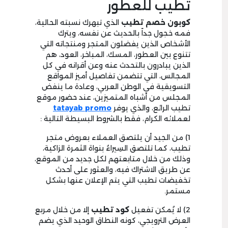
تطيب للعطور
كوبون خصم تطيب
الذي تبهرك نسبته الحالية،
فمه خجول جداً بالحديث عن نفسه، ويترك
الأشخاص الذين يفضلون المتجر ومنتجاته التي
تتنوع بين العطور، المسك، المباخر، العود، هم
الذين يبادرون بالتحدث عنه وعن أقرانه في كل
المجالس، التي تتضمن تفاصيل أميز المواقع
التسويقية في الوطن العربي، وعادة ما ينفض
المجلس من أشباه المتميزين، عند حضور موقع
تطيب الرائع، والذي يوفر
tatayab promo
لعملائه الكرام، فقط بالشروط البسيطة التالية :
1) من الجيد أن يلتصق العملاء بعروض متجر
تطيب، كما تلتصق السِيراءُ بنواة الثمرة الزاكية،
وذلك من خلال متابعتهم لكل جديد من الموقع،
عن طريق الاشتراك فيه، والعثور على أحدث
تخفيضات تطيب التي يتم الإعلان عنها بشكل
مستمر.
2) لا يُمكن تفعيل
كود تطيب
إلا من خلال مربع
العرض الترويجي، كونه النطاق الوحيد الذي يضم