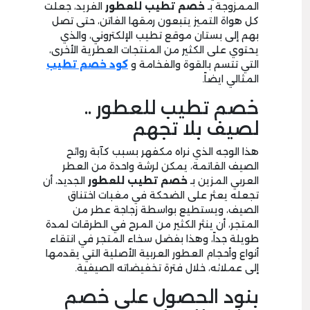
الممزوجة بـ
خصم تطيب للعطور
الفريد، جعلت
كل هواة التميز يتبعون رمقها الفاتن، حتى تصل
بهم إلى بستان موقع تطيب الإلكتروني، والذي
يحتوي على الكثير من المنتجات العطرية الأخرى،
التي تتسم بالقوة والفخامة و
كود خصم تطيب
المثالي ايضاً.
خصم تطيب للعطور ..
لصيف بلا تجهم
هذا الوجه الذي نراه مكفهر بسبب كآبة روائح
الصيف القاتمة، يمكن لرشة واحدة من العطر
العربي المزين بـ
خصم تطيب للعطور
الجديد، أن
تجعله يعثر على الضحكة في مغبات اختناق
الصيف، ويستطيع بواسطة زجاجة عطر من
المتجر، أن ينثر الكثير من المرح في الطرقات لمدة
طويلة جداً، وهذا بفضل سخاء المتجر في انتقاء
أنواع وأحجام العطور العربية الأصلية التي يقدمها
إلى عملائه، خلال فترة تخفيضاته الصيفية.
بنود الحصول على خصم