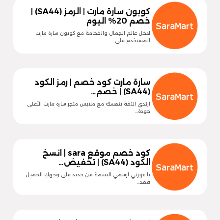
كوبون سارة مارت | الرمز (SA44) |
خصم 20% اليوم
ادخل عالم الجمال والفخامة مع كوبون سارة مارت
المستخدم على…
سارة مارت كود خصم | رمز الكود
(SA44) | خصم…
ارتدي الثقة بنفسك مع ملابس متجر ساره مارت الأعلى
جودة…
كود خصم موقع sara | انسخ
الكود (SA44) | تخفيض…
يا عزيزتي ارسمي البسمة من جديد على وجهكِ الجميل
فقد…