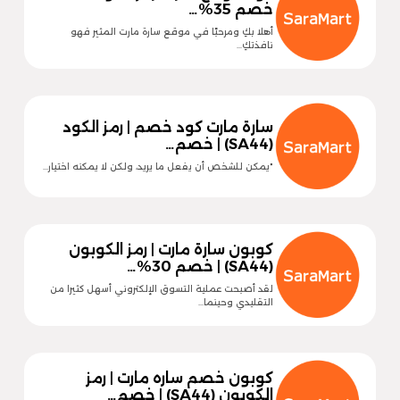
خصم 35%…
أهلا بكِ ومرحبًا في موقع سارة مارت المثير فهو
نافذتكِ…
سارة مارت كود خصم | رمز الكود
(SA44) | خصم…
"يمكن للشخص أن يفعل ما يريد، ولكن لا يمكنه اختيار…
كوبون سارة مارت | رمز الكوبون
(SA44) | خصم 30%…
لقد أصبحت عملية التسوق الإلكتروني أسهل كثيرا من
التقليدي وحينما…
كوبون خصم ساره مارت | رمز
الكوبون (SA44) | خصم…