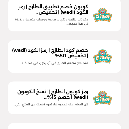
كوبون خصم تطبيق الطازج | رمز
الكود (wadi) | تخفيض…
مكونات طازجة ونكهات فريدة ووجبات مشبعة ولذيذة
كل هذا ستجده…
خصم كود الطازج | رمز الكود (wadi)
| تخفيض 50%…
لقد نجح مطعم الطازج في أن يكون في مكانة لا…
رمز كوبون الطازج | انسخ الكوبون
(wadi) | خصم 15%…
لأن الحياة رحلة قصيرة فلا تحرم نفسك من المتع التي…