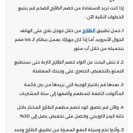
إذا كنت تريد الاستفادة من
خصم الطازج
الضخم قم بتتبع
الخطوات التالية الآن :
1ـ حمل تطبيق
الطازج
من خلال جوجل بلاي على الهاتف
الجوال الأندرويد، أما إذا كان جهازك يعمل بنظام الـ ios فقم
بتحميله من خلال آب ستور.
2ـ لا تنسَ البحث عن
اكواد خصم الطازج
الثرية حتى تستطيع
التمتع بالتخفيض الحصري على وجبتك المفضلة.
3ـ بعدها قم باختيار الوجبة التي تريدها من بين قائمة
المأكولات التابعة للمطعم وأضفها إلى سلة المشتريات.
4ـ والآن قم بلصق كود خصم مطعم الطازج المختار داخل
خانة الرمز الترويجي واحصل على تخفيض يصل إلى 30%.
5ـ وأخيرا تخير وسيلة الدفع المميزة من تطبيق الطازج وحدد