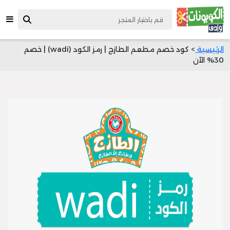
الرئيسية
> كود خصم مطعم الطازج | رمز الكود (wadi) | خصم
30% الآن