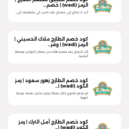
الرمز (wadi) | خصم…
أنت لا تحتاج إلى مصباح علاء الدين كي يصطحبك إلى…
كود خصم الطازج ملاك الحسيني |
الرمز (wadi) | وفر…
لأن الدجاج يعد مصدرا هاما من مصادر البروتين وعنصرا
أساسيا…
كود خصم الطازج زهور سعود | رمز
الكود (wadi) |…
لو تشعر بالجوع خلال عملك وتريد تدليل نفسك بوجبة
شهية…
كود خصم الطازج أمل الترك | رمز
الكود (wadi) |…