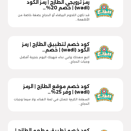
رمز ترويجي الطازج | رمز الكود
(wadi) | خصم 20%…
قد تكون اللحوم البيضاء أو الدجاج بصفة خاصة من
الأطعمة…
كود خصم لتطبيق الطازج | رمز
الكود (wadi) | خصم…
اتبع معدتك ولبي نداء شهيتك اليوم بتجربة أفضل
وجبات الدجاج…
كود خصم موقع الطازج | الرمز
(wadi) | وفر 25%…
السعادة الكبيرة تتمثل في لمة الغذاء، ولا سيما وجبات
الدجاج…
كود خصم تطبيق مطعم الطازج |