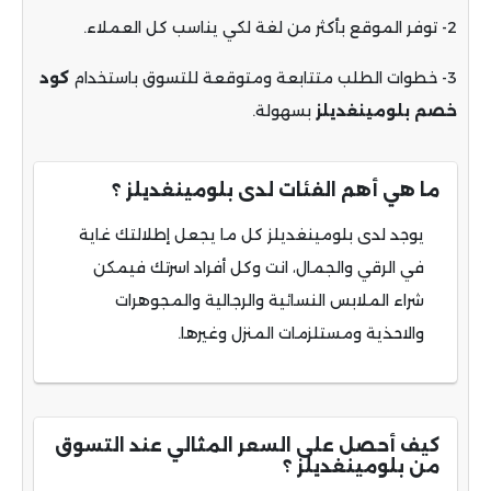
2- توفر الموقع بأكثر من لغة لكي يناسب كل العملاء.
3- خطوات الطلب متتابعة ومتوقعة للتسوق باستخدام
كود
خصم بلومينغديلز
بسهولة.
ما هي أهم الفئات لدى بلومينغديلز ؟
يوجد لدى بلومينغديلز كل ما يجعل إطلالتك غاية
في الرقي والجمال، انت وكل أفراد اسرتك فيمكن
شراء الملابس النسائية والرجالية والمجوهرات
والاحذية ومستلزمات المنزل وغيرها.
كيف أحصل على السعر المثالي عند التسوق
من بلومينغديلز ؟