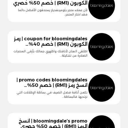
الكوبون (RM1) | خصم 50% حصري
لأن عملاء متجر بلومينغديلز يستحقون الأفضل دائما
فقد اختار المتجر…
coupon for bloomingdales | رمز
الكوبون (RM1) | خصم 40%…
اطلقي العنان لأناقتك واظهري جمالك بأرقى المنتجات
الصادرة عن تشكيلة…
promo codes bloomingdales |
انسخ رمز (RM1) | خصم 50%…
تكمن أناقة فصل الصيف في بساطة الإطلالات التي
نرتديها، فالبساطة…
bloomingdale’s promo | انسخ
الرمز (RM1) | خصم 50% حصري