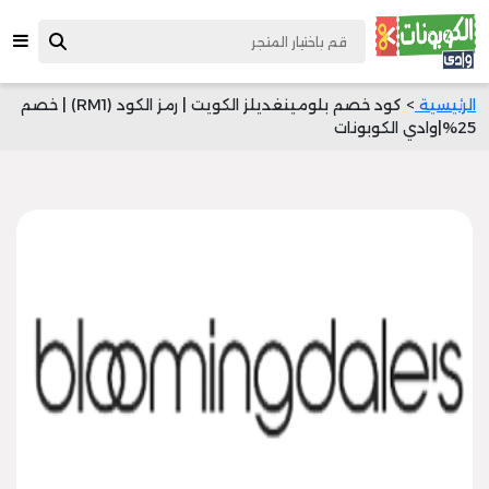
الرئيسية
> كود خصم بلومينغديلز الكويت | رمز الكود (RM1) | خصم
25%|وادي الكوبونات