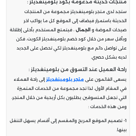
منتجات حديثة مدعومة بكود بلومينغديلز :
ستجد لدى متجر بلومينغديلز مجموعة من المنتجات
الحديثة باستمرار فيضاف إلى الموقع كل ما يواكب اخر
صيحات الموضة و
الجمال
، فيتمتع المستخدم بأحلى إطلالة
وبأقل سعر من خلال كود خصم بلومينغديلز الكويت، فكن
على تواصل دائم مع بلومينغديلز لكي تحصل على الجديد
لديه بشكل حصري.
راحة العميل عند التسوق من بلومينغديلز :
يسعى القائمون على
متجر بلومينغديلز
إلى راحة العملاء
في المقام الأول، لذا تجد مجموعة من الخدمات المتميزة
التي تجعل المتسوقين يطلبون بكل أريحية من خلال المتجر،
ومن هذه الخدمات :
1- تصميم الموقع المريح والمقسم إلى أقسام يسهل التنقل
بينها.