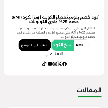
كود خصم بلومينغديلز الكويت | رمز الكود (RM1) |
خصم 25%|وادي الكوبونات
احصل الآن علي عروض متجر بلومينجديلز المميزة و تمتع
بخصم 25% و اكثر علي جميع الازياء و لاحذية من خلال كود
خصم بلومينغديلز الكويت.
نسخ الكود
اذهب الى الموقع
تابعنا على
المقالات