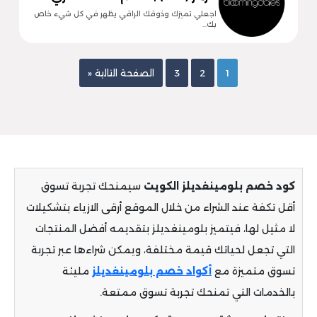
اجعلي تميزك وذوقك الراقي يظهر في كل شيء خاص
بك…
1
2
3
الصفحة التالية «
كود خصم بلومينغديلز الكويت
سيمنحك تجربة تسوق
أقل تكفة عند الشراء من خلال الموقع أرقى الازياء بتشكيلات
لا مثيل لها، فيتميز بلومينغديلز بتقديمه أفضل المنتجات
التي تجعل لحياتك قيمة مختلفة، ويمكن شراءها عبر تجربة
تسوق متميزة مع
أكواد خصم بلومينغديلز
مليئة
بالخدمات التي تمنحك تجربة تسوق ممتعة.