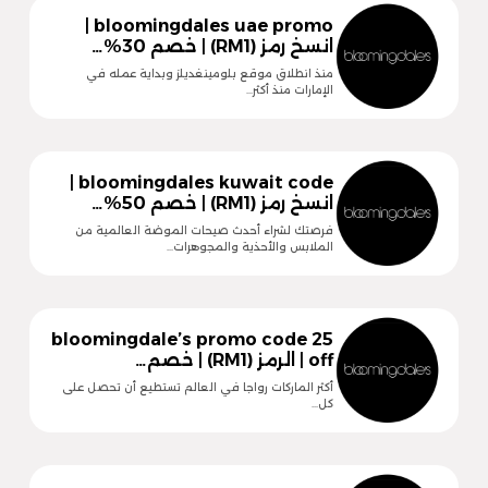
bloomingdales uae promo |
انسخ رمز (RM1) | خصم 30%…
منذ انطلاق موقع بلومينغديلز وبداية عمله في
الإمارات منذ أكثر…
bloomingdales kuwait code |
انسخ رمز (RM1) | خصم 50%…
فرصتك لشراء أحدث صيحات الموضة العالمية من
الملابس والأحذية والمجوهرات…
bloomingdale’s promo code 25
off | الرمز (RM1) | خصم…
أكثر الماركات رواجا في العالم تستطيع أن تحصل على
كل…