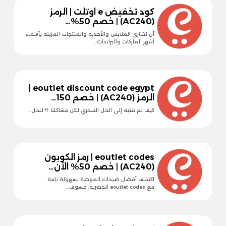
كود تخفيض e اوتلت | الرمز
(AC240) | خصم 50%…
أن تشتري الملابس والأحذية والمنتجات المزينة بأسماء
أشهر الماركات والبراندات…
eoutlet discount code egypt |
الرمز (AC240) | خصم 150…
كيف لم ننتبه إلى الحل السحري لكل مشاكلنا ؟! للحل…
eoutlet codes | رمز الكوبون
(AC240) | خصم 50% الآن…
اكتشف أفضل صيحات الموضة بسهولة تامة
مع eoutlet codes الحصرية، فسوف…