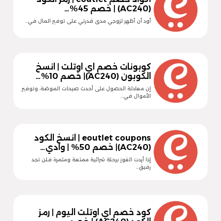
(AC240) | خصم 45%…
أود أن أظهر لزوجي مدى قدرتي على توفير المال في…
كوبونات خصم اي اوتلت | انسخ
الكوبون (AC240)| خصم 10%…
إن معادلة الحصول على أحدث صيحات الموضة، وتوفير
الأموال في…
eoutlet coupons | انسخ الكود
(AC240)| خصم 50% | وادي…
إذا أردت الفوز برحلة شرائية ممتعة ومثمرة فلن تجد
رفيق…
كود خصم اي اوتلت اليوم | رمز