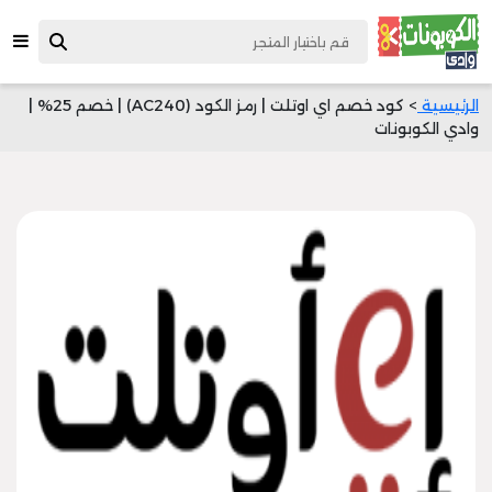
الرئيسية
> كود خصم اي اوتلت | رمز الكود (AC240) | خصم 25% |
وادي الكوبونات