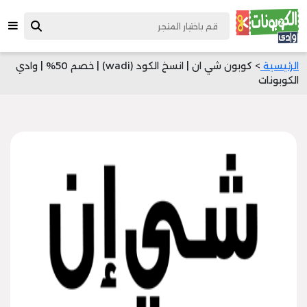
الرئيسية
> كوبون شي ان | انسخ الكود (wadi) | خصم 50% | وادي
الكوبونات