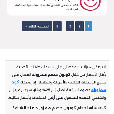
لكل أم تسعى للتوفير أثناء شراء متطلباتها الشخصية
في فترة…
…
1
2
3
9
الصفحة التالية «
لا ترهقي ميزانيتك واحصلي على منتجات طفلك الأصلية
بأقل الأسعار من خلال
كوبون خصم ممزورلد
الفعال على
جميع المنتجات الخاصة بالأمهات والأطفال، إذ يمنحك
كود
ممزورلد
خصومات رائعة تصل إلى 25% وأكثر، سارعي عزيزتي
واغتنمي الفرصة للحصول على أرقى المنتجات بأسعار مثالية.
كيفية استخدام كوبون خصم ممزورلد عند الشراء؟