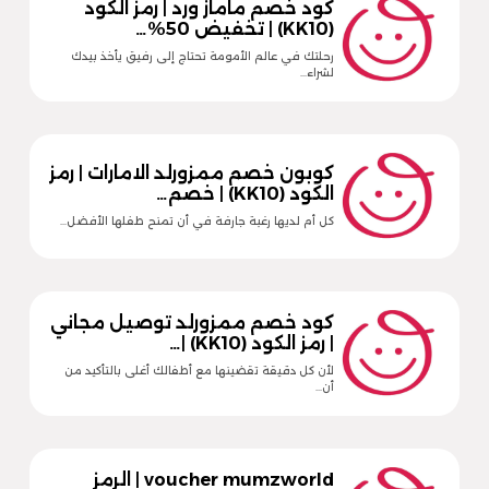
كود خصم ماماز ورد | رمز الكود
(KK10) | تخفيض 50%…
رحلتك في عالم الأمومة تحتاج إلى رفيق يأخذ بيدك
لشراء…
كوبون خصم ممزورلد الامارات | رمز
الكود (KK10) | خصم…
كل أم لديها رغبة جارفة في أن تمنح طفلها الأفضل…
كود خصم ممزورلد توصيل مجاني
| رمز الكود (KK10) |…
لأن كل دقيقة تقضينها مع أطفالك أغلى بالتأكيد من
أن…
voucher mumzworld | الرمز