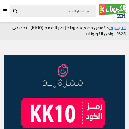
الرئيسية
> كوبون خصم ممزورلد | رمز الخصم (KK10) | تخفيض
25% | وادي الكوبونات