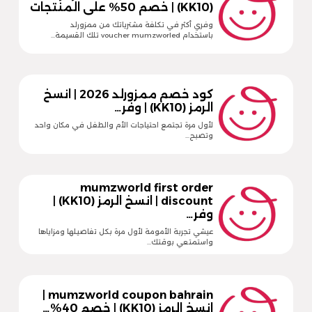
(KK10) | خصم 50% على المنتجات
وفري أكثر في تكلفة مشترياتك من ممزورلد
باستخدام voucher mumzworled تلك القسيمة…
كود خصم ممزورلد 2026 | انسخ
الرمز (KK10) | وفر…
لأول مرة تجتمع احتياجات الأم والطفل في مكان واحد
وتصبح…
mumzworld first order
discount | انسخ الرمز (KK10) |
وفر…
عيشي تجربة الأمومة لأول مرة بكل تفاصيلها ومزاياها
واستمتعي بوقتك…
mumzworld coupon bahrain |
انسخ الرمز (KK10) | خصم 40%…