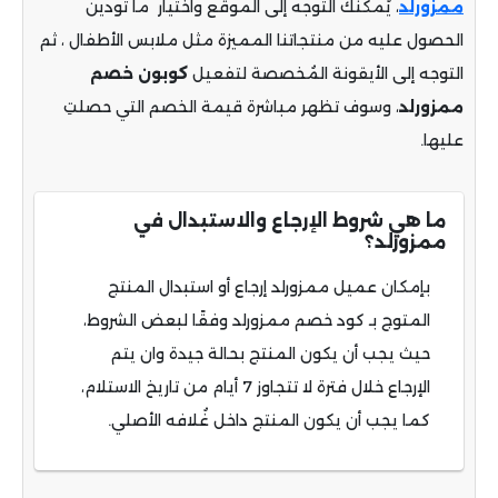
ممزورلد
، يُمكنك التوجه إلى الموقع واختيار ما تودين
الحصول عليه من منتجاتنا المميزة مثل ملابس الأطفال ، ثم
التوجه إلى الأيقونة المُخصصة لتفعيل
كوبون خصم
ممزورلد
، وسوف تظهر مباشرة قيمة الخصم التي حصلتِ
عليها.
ما هي شروط الإرجاع والاستبدال في
ممزورلد؟
بإمكان عميل ممزورلد إرجاع أو استبدال المنتج
المتوج بـ كود خصم ممزورلد وفقًا لبعض الشروط،
حيث يجب أن يكون المنتج بحالة جيدة وان يتم
الإرجاع خلال فترة لا تتجاوز 7 أيام من تاريخ الاستلام،
كما يجب أن يكون المنتج داخل غُلافه الأصلي.