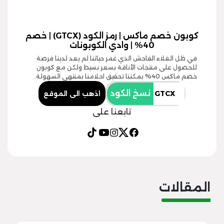
كوبون خصم ماكس | رمز الكود (GTCX) | خصم
40% | وادي الكوبونات
في ظل الغلاء الفاحش الذي غمر حياتنا لم يعد لدينا فرصة
للحصول على منتجات الأناقة بسعر بسيط ولكن مع كوبون
خصم ماكس 40% يمكننا تحقيق احلامنا بمنتهى السهولة.
نسخ الكود
اذهب الى الموقع
تابعنا على
المقالات