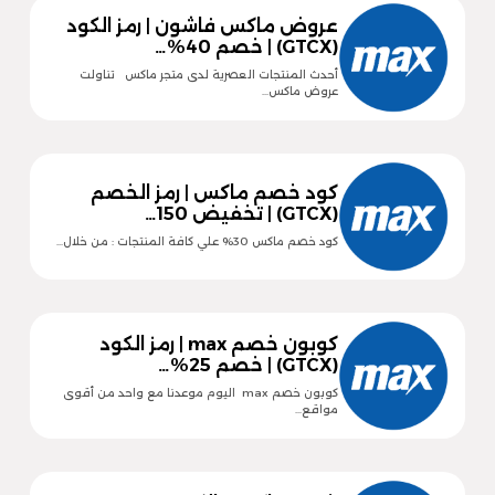
عروض ماكس فاشون | رمز الكود
(GTCX) | خصم 40%…
أحدث المنتجات العصرية لدى متجر ماكس تناولت
عروض ماكس…
كود خصم ماكس | رمز الخصم
(GTCX) | تخفيض 150…
كود خصم ماكس 30% علي كافة المنتجات : من خلال…
كوبون خصم max | رمز الكود
(GTCX) | خصم 25%…
كوبون خصم max اليوم موعدنا مع واحد من أقوى
مواقع…