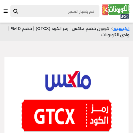
الرئيسية
> كوبون خصم ماكس | رمز الكود (GTCX) | خصم 40% |
وادي الكوبونات