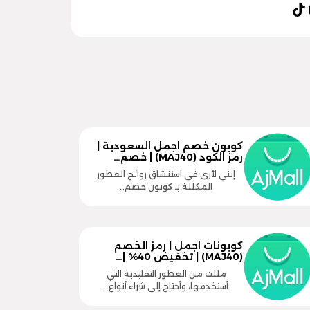
كوبون خصم اجمل السعودية |
رمز الكود (MAJ40) | خصم…
إنني لأرى في استنشاق روائح العطور
المكللة بـ كوبون خصم…
كوبونات اجمل | رمز الخصم
(MAJ40) | تخفيض 40% |…
مللت من العطور التقليدية التي
أستخدمها، وأحتاج إلى شراء أنواع…