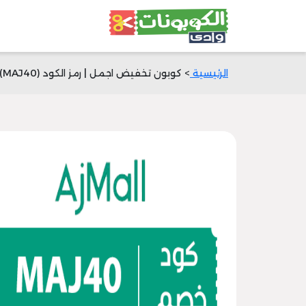
الرئيسية
> كوبون تخفيض اجمل | رمز الكود (MAJ40) | خصم 25%|وادي الكوبونات