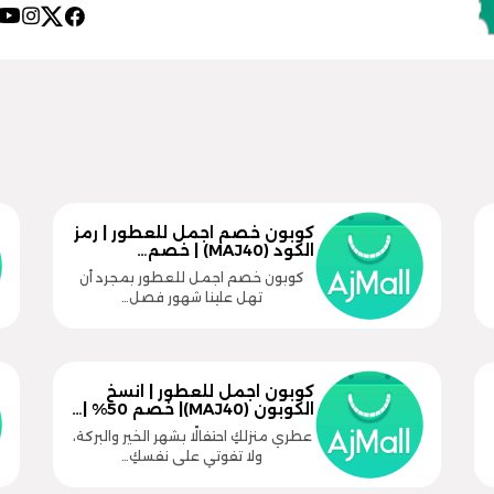
كوبون خصم اجمل للعطور | رمز
الكود (MAJ40) | خصم…
كوبون خصم اجمل للعطور بمجرد أن
تهل علينا شهور فصل…
كوبون اجمل للعطور | انسخ
الكوبون (MAJ40)| خصم 50% |…
عطري منزلكِ احتفالًا بشهر الخير والبركة،
ولا تفوتي على نفسكِ…