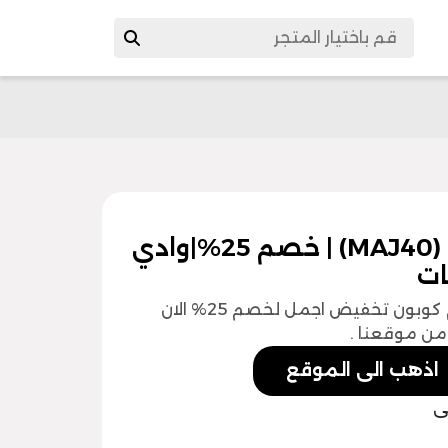
كوبون تخفيض اجمل | رمز الكود (MAJ40) | خصم 25%|وادي
ات
استمتع بعطور مميزة من موقع اجمل بأستخدام كوبون تخفيض اجمل لخصم 25% الان
 من موقعنا .
اذهب الى الموقع
ى