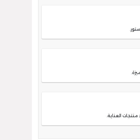
تور.
زة.