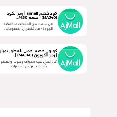
كود خصم ajmall | رمز الكود
(MAJ40) | خصم 50%…
هل سئمت من المنتجات منخفضة
الجودة؟ هل تشعر أن الخصومات…
كوبون خصم اجمل للعطور تويتر
| رمز الكوبون (MAJ40) |…
كل إنسان لديه مميزات وعيوب، والعطور
خُلقت لتعبر عن المميزات…