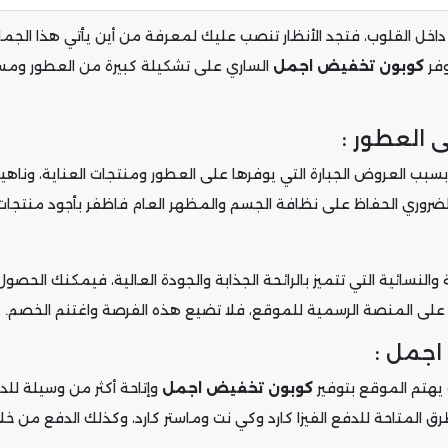
ته داخل القلوب، فتجد الأنظار تنصب عليك لمعرفة من أين يأتي هذا الج
وفر
كوبون تخفيض اجمل
الساري على تشكيلة كبيرة من العطور ومست
 العطور :
بسبب العروض الجبارة التي يوفرها على العطور ومنتجات العناية، وناه
وري الحفاظ على نظافة الجسم والمظهر العام فاظفر بأجود منتجات ال
ية والنسائية التي تتميز بالرائحة الجذابة والجودة العالية، فيمكنك ال
 على المنصة الرسمية للموقع، فلا تضيع هذه الفرصة واغتنم الخصم.
اجمل :
يهتم الموقع بتوفير
كوبون تخفيض اجمل
وإتاحة أكثر من وسيلة للد
لمتاحة للدفع الفيزا كارد وكي نت وماستر كارد، وكذلك الدفع من خلا