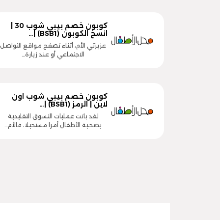
كوبون خصم بيبي شوب 30 |
انسخ الكوبون (BSB1) |…
عزيزتي الأم، أثناء تصفح مواقع التواصل
الاجتماعي أو عند زيارة…
كوبون خصم بيبي شوب اون
لاين | الرمز (BSB1) |…
لقد باتت عمليات التسوق التقليدية
بصحبة الأطفال أمرا مستحيلا، فالأم…