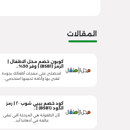
المقالات
كوبون خصم محل الاطفال |
الرمز (BSB1) | وفر 30%…
لتحصلين على منتجات أطفالك بجودة
تثقين بها وأناقة تحبينها استخدمي…
كود خصم بيبي شوب ٢٠ | رمز
الكود (BSB1) |…
لأن الطفولة هي المرحلة التي تبقى
عالقة في أذهاننا أبد…