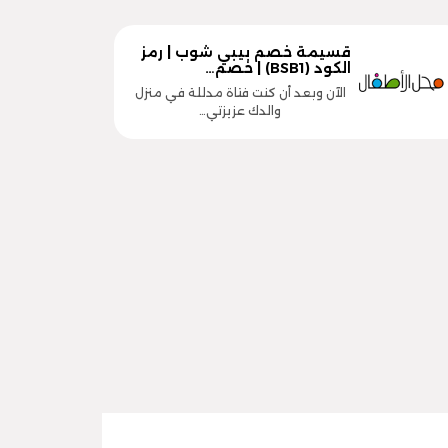
قسيمة خصم بيبي شوب | رمز
الكود (BSB1) | خصم…
الآن وبعد أن كنت فتاة مدللة في منزل
والدك عزيزتي…