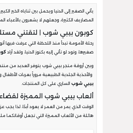
يأتي الصغير إلى الدنيا ويحمل بين ثناياه الخير الكبي
المصاريف الكثيرة، وجعلهم لا يشعرون بالأعباء الم
كوبون بيبي شوب | لتقتني مستلز
رحلة الأمومة تبدأ منذ اللحظة التي عرفت فيها أن
صغيرها، وتود لو تأتي إليه بكنوز الدنيا، ولقد أراد
كوب
وبين أروقة متجر بيبي شوب يتوفر العديد من منت
والأحذية الجلدية الطبيعية مروراً بعربات الأطفال
بيبي شوب
الساري على كل المنتجات.
ألعاب بيبي شوب المميزة لقضاء 
الوقت الذي يمر من العمر لا يعود أبدًا، لذا يج
هائلة من الألعاب المميزة التي تجعل أوقاتكما مليئ