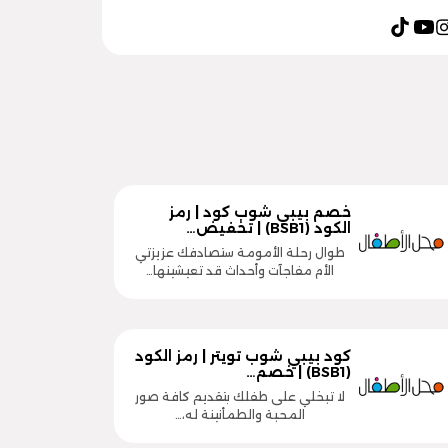
خصم بيبي شوب كود | رمز
الكود (BSB1) | تخفيض…
طوال رحلة الأمومة ستصادفك عزيزتي
الأم مفاجآت وأحداث قد تعيشينها…
كود بيبي شوب تويتر | رمز الكود
(BSB1) | خصم…
لا تبخلي على طفلك بتقديم كافة صور
المحبة والطمأنينة له،…