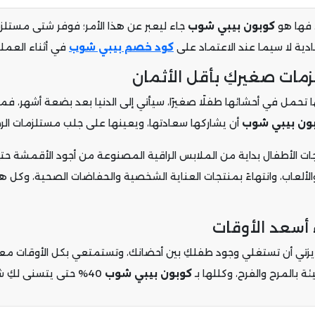
ر، فها هو
كوبون بيبي شوب
جاء ليعبر عن هذا الأمر؛ فوفر شتى مستلزما
ادية لا سيما عند الاعتماد على
كود خصم بيبي شوب
في أثناء العملية
مات صغيركِ بأقل الأثمان
ها تحمل في أحشائها طفلًا صغيرًا، سيأتي إلى الدنيا بعد بضعة أشهر،
ون بيبي شوب
أن يشاركها سعادتها، ويعينها على جلب مستلزمات الرضي
جات الأطفال بداية من الملابس الراقية المصنوعة من أجود الأقمشة 
 والألعاب، وانتهاءً بمنتجات العناية الشخصية والحفاضات الصحية، وكل 
أسعد الأوقات
ب عزيزتي أن تستغلي وجود طفلكِ بين أحضانك، وتستمتعي بكل الأوقات م
ة بالمرح والفرح، وكللها بـ
كوبون بيبي شوب
40% حتى يتسنى لكِ شراؤها بأسعار هينة في متناول يدك.