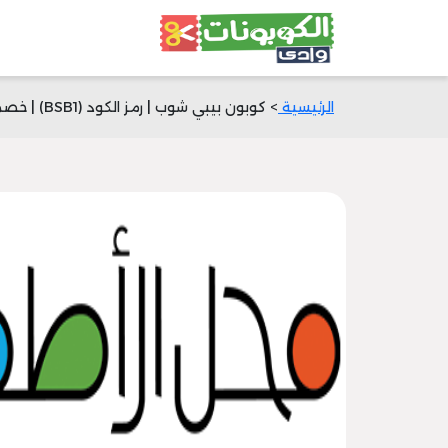
الرئيسية
> كوبون بيبي شوب | رمز الكود (BSB1) | خصم 40% | وادي الكوبونات