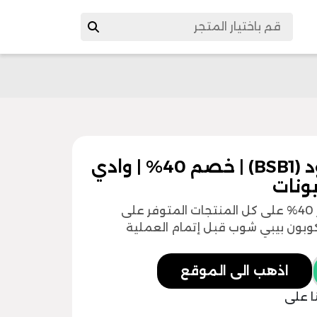
كوبون بيبي شوب | رمز الكود (BSB1) | خصم 40% | وادي
بونات
يمكنك الآن الظفر بخصومات كبيرة تتجاوز 40% على كل المنتجات المتوفر على
بون بيبي شوب قبل إتمام العملية
اذهب الى الموقع
ا على