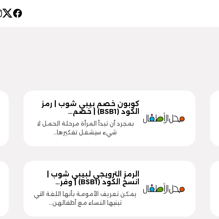
كوبون خصم بيبي شوب | رمز
الكود (BSB1) | خصم…
بمجرد أن تبدأ المرأة مرحلة الحمل لا
شيء سيشغل تفكيرها…
الرمز الترويجي لبيبي شوب |
انسخ الكود (BSB1) | وفر…
يمكن تعريف الأمومة بأنها اللغة التي
تبنيها النساء مع أطفالهن…