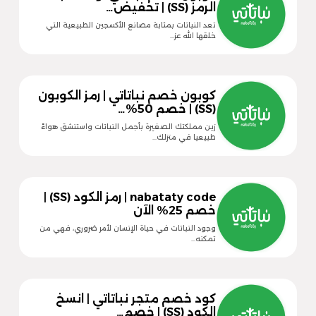
الرمز (SS) | تخفيض…
تعد النباتات بمثابة مصانع الأكسجين الطبيعية التي
خلقها الله عز…
كوبون خصم نباتاتي | رمز الكوبون
(SS) | خصم 50%…
زين مملكتك الصغيرة بأجمل النباتات واستنشق هواءً
طبيعيا في منزلك…
nabataty code | رمز الكود (SS) |
خصم 25% الآن
وجود النباتات في حياة الإنسان لأمر ضروري، فهي من
تمكنه…
كود خصم متجر نباتاتي | انسخ
الكود (SS) | خصم…