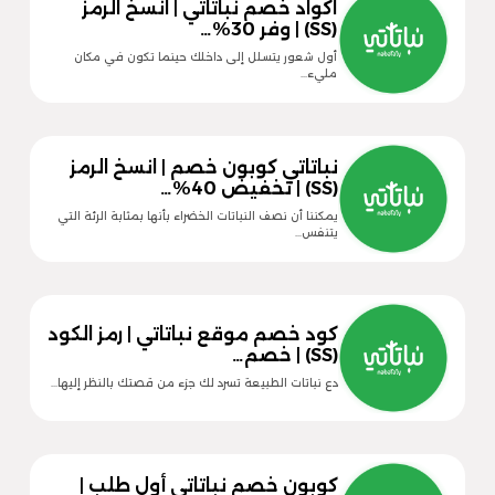
اكواد خصم نباتاتي | انسخ الرمز
(SS) | وفر 30%…
أول شعور يتسلل إلى داخلك حينما تكون في مكان
مليء…
نباتاتي كوبون خصم | انسخ الرمز
(SS) | تخفيض 40%…
يمكننا أن نصف النباتات الخضراء بأنها بمثابة الرئة التي
يتنفس…
كود خصم موقع نباتاتي | رمز الكود
(SS) | خصم…
دع نباتات الطبيعة تسرد لك جزء من قصتك بالنظر إليها…
كوبون خصم نباتاتي أول طلب |