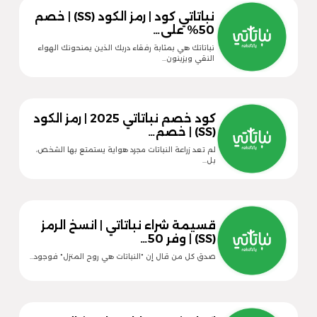
نباتاتي كود | رمز الكود (SS) | خصم
50% على…
نباتاتك هي بمثابة رفقاء دربك الذين يمنحونك الهواء
النقي ويزينون…
كود خصم نباتاتي 2025 | رمز الكود
(SS) | خصم…
لم تعد زراعة النباتات مجرد هواية يستمتع بها الشخص،
بل…
قسيمة شراء نباتاتي | انسخ الرمز
(SS) | وفر 50…
صدق كل من قال إن "النباتات هي روح المنزل" فوجود…