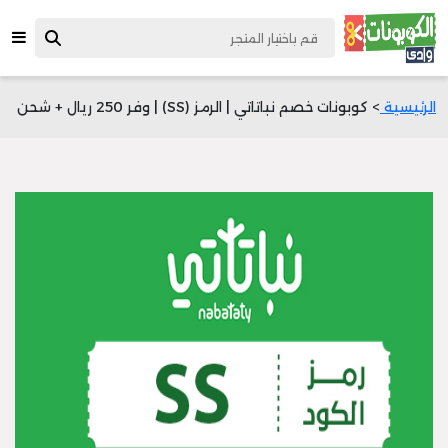
الرئيسية
> كوبونات خصم نباتاتي | الرمز (SS) | وفر 250 ريال + شحن