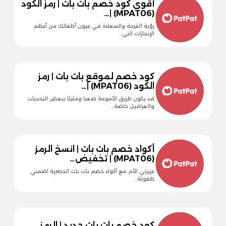
أقوى كود خصم بات بات | رمز الكود
(MPAT06) |…
رؤية الفرحة والسعادة في عيون أطفالك من أعظم
الإنجازات التي…
كود خصم لموقع بات بات | رمز
الكود (MPAT06) |…
قد يكون طريق الأمومة صعبا ومليئا ببعض التحديات
والعراقيل خاصة…
أكواد خصم بات بات | انسخ الرمز
(MPAT06) | تخفيض…
عزيزتي الأم، مع أكواد خصم بات بات الحصرية اضمني
طفولة…
كود خصم بات بات جديد | الرمز