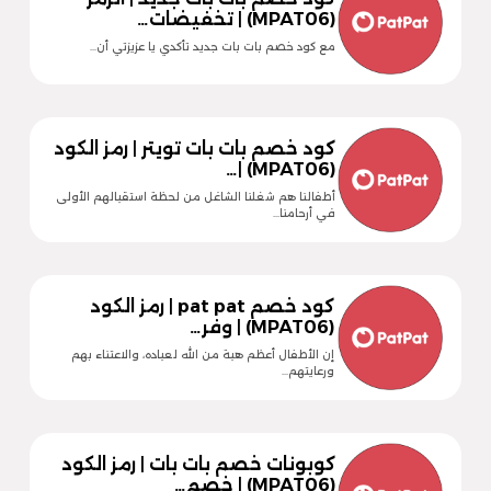
(MPAT06) | تخفيضات…
مع كود خصم بات بات جديد تأكدي يا عزيزتي أن…
كود خصم بات بات تويتر | رمز الكود
(MPAT06) |…
أطفالنا هم شغلنا الشاغل من لحظة استقبالهم الأولى
في أرحامنا…
كود خصم pat pat | رمز الكود
(MPAT06) | وفر…
إن الأطفال أعظم هبة من الله لعباده، والاعتناء بهم
ورعايتهم…
كوبونات خصم بات بات | رمز الكود
(MPAT06) | خصم…