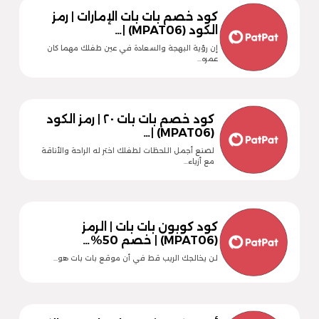
كود خصم بات بات الإمارات | رمز
الكود (MPAT06) |…
إن رؤية البهجة والسعادة في عين طفلك مهما كان
عمره…
كود خصم بات بات ٢٠ | رمز الكود
(MPAT06) |…
لصنع أجمل اللحظات لطفلك اختر له الراحة والأناقة
مع أزياء…
كود كوبون بات بات | الرمز
(MPAT06) | خصم 50%…
لن يخالجك الريب قط في أن موقع بات بات هو…