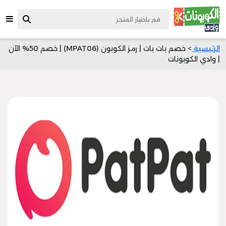
الرئيسية
> خصم بات بات | رمز الكوبون (MPAT06) | خصم 50% الآن
| وادي الكوبونات