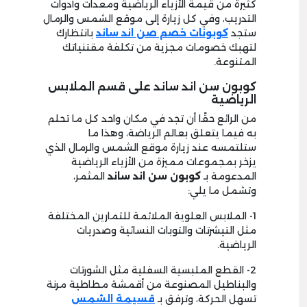
كثيرة من قيمة الأزياء الرياضية ومعدات وأدوات
التدريب، وفي كل زيارة إلى موقع الشمس والرمال
ستجد
كوبونات خصم صن اند ساند
بانتظارك
لتهبك خصومات مجزية من تكلفة مقتنياتك
المتنوعة.
كوبون سن اند ساند على قسم الملابس
الرياضية
من الرائع حقًا أن تجد في مكان واحد كل ما تحلم
به فيما يتعلق بعالم الرياضة، وهذا ما
ستلتمسه عند زيارة موقع الشمس والرمال الذي
يزخر بمجموعات مميزة من الأزياء الرياضية
المدعومة بـ
كوبون سن اند ساند
المثمر،
وتشمل ما يلي:
1- الملابس العلوية الملائمة للتمارين المختلفة
مثل التيشرتات والتوبات النسائية وصدريات
الرياضية.
2- القطع الملبسية السفلية مثل الشورتات
والبناطيل المصنوعة من أقمشة مطاطية مرنة
تسهل الحركة، وترفق بـ
قسيمة الشمس