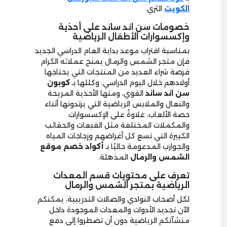
الكويت
الثري.
خصومات سن اند ساند على أحذية
وإكسسوارات الأطفال الرياضية
بمناسبة اقتراب موعد بداية العام الدراسي الجديد
فإن متجر الشمس والرمال يمنح عملائه الكرام
فرصة شراء العديد من المنتجات التي يحتاجها
أولادهم خلال اليوم الدراسي، وكللها بـ
كوبون
سن اند ساند
القوي، ومنها الأحذية المريحة
والنعال والملابس الرياضية التي يرتدونها أثناء
حصة الألعاب، علاوةً على الإكسسوارات
والمكملات المختلفة مثل القبعات والحقائب
الكبيرة التي تسع كل أغراضهم وزجاجات المياه
والجوارب المدعومة حاليًا بـ
أكواد خصم موقع
الشمس والرمال
المذهلة.
تعرف على محتويات قسم المعدات
الرياضية بمتجر الشمس والرمال
لكل أصحاب النوادي والصالات التدريبية، يمكنكم
الآن تجديد الأدوات والمعدات الموجودة داخل
منشآتكم الرياضية دون أن تضطروا إلى دفع