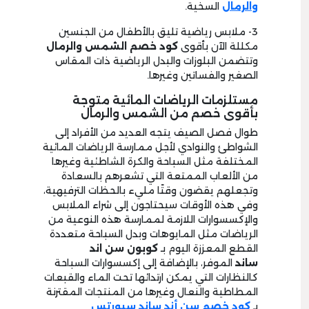
والرمال
السخية.
3- ملابس رياضية تليق بالأطفال من الجنسين
مكللة الآن بأقوى
كود خصم الشمس والرمال
وتتضمن البلوزات والبدل الرياضية ذات المقاس
الصغير والفساتين وغيرها.
مستلزمات الرياضات المائية متوجة
بأقوى خصم من الشمس والرمال
طوال فصل الصيف يتجه العديد من الأفراد إلى
الشواطئ والنوادي لأجل ممارسة الرياضات المائية
المختلفة مثل السباحة والكرة الشاطئية وغيرها
من الألعاب الممتعة التي تشعرهم بالسعادة
وتجعلهم يقضون وقتًا مليء بالحظات الترفيهية،
وفي هذه الأوقات سيحتاجون إلى شراء الملابس
والإكسسوارات اللازمة لممارسة هذه النوعية من
الرياضات مثل المايوهات وبدل السباحة متعددة
القطع المعززة اليوم بـ
كوبون سن اند
ساند
الموفر، بالإضافة إلى إكسسوارات السباحة
كالنظارات التي يمكن ارتدائها تحت الماء والقبعات
المطاطية والنعال وغيرها من المنتجات المقترنة
بـ
كود خصم سن أند ساند سبورتس