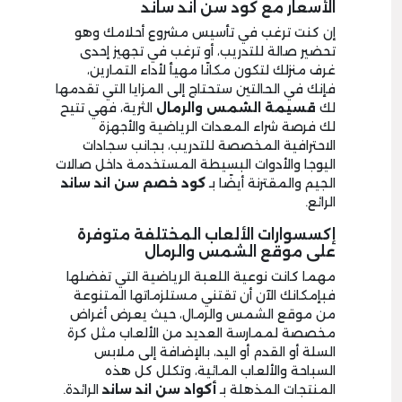
الأسعار مع كود سن اند ساند
إن كنت ترغب في تأسيس مشروع أحلامك وهو
تحضير صالة للتدريب، أو ترغب في تجهيز إحدى
غرف منزلك لتكون مكانًا مهيأ لأداء التمارين،
فإنك في الحالتين ستحتاج إلى المزايا التي تقدمها
لك
قسيمة الشمس والرمال
الثرية، فهي تتيح
لك فرصة شراء المعدات الرياضية والأجهزة
الاحترافية المخصصة للتدريب، بجانب سجادات
اليوجا والأدوات البسيطة المستخدمة داخل صالات
الجيم والمقترنة أيضًا بـ
كود خصم سن اند ساند
الرائع.
إكسسوارات الألعاب المختلفة متوفرة
على موقع الشمس والرمال
مهما كانت نوعية اللعبة الرياضية التي تفضلها
فبإمكانك الآن أن تقتني مستلزماتها المتنوعة
من موقع الشمس والرمال، حيث يعرض أغراض
مخصصة لممارسة العديد من الألعاب مثل كرة
السلة أو القدم أو اليد، بالإضافة إلى ملابس
السباحة والألعاب المائية، وتكلل كل هذه
المنتجات المذهلة بـ
أكواد سن اند ساند
الرائدة.