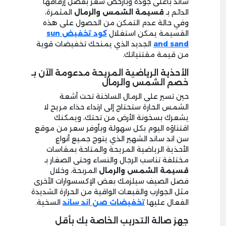
ساند بأعلى جودة وبأرخص سعر بفضل إرفاقها
الدائم بـ
قسيمة الشمس والرمال
المثمرة،
وفي حالة عدم التمكن من الحصول على هذه
القسيمة يمكن استغلال
كود تخفيض
sun
and sand
الجديد الذي يمنحك تخفيضات قوية
من قيمة مقتنياتك.
الأحذية الرياضية المريحة مدعومة الآن بـ
خصم الشمس والرمال
حين تسير على الرمال الساخنة تحت أشعة
الشمس الحارة ستحتاج إلى ارتداء حذاء مريح لا
يشعرك بسخونة الأرض من تحتك، ويمكنك
اقتناؤه اليوم بكل سهولة وبأوفر سعر من موقع
سن اند ساند الشهير الذي يتوج جميع أنواع
الأحذية الرياضية المريحة والمتاحة بمقاسات
مختلفة تناسب الرجال والنساء وحتى الصغار بـ
قسيمة الشمس والرمال
المربحة، وخلال
فصل الصيف سيلزمك بعض الإكسسوارات الأخرى
مثل الجوارب والقبعات الواقية من الحرارة الشديدة
الفعال عليها
تخفيضات
صن
اند
ساند
السخية.
جهز صالة التدريب الخاصة بك بأقل