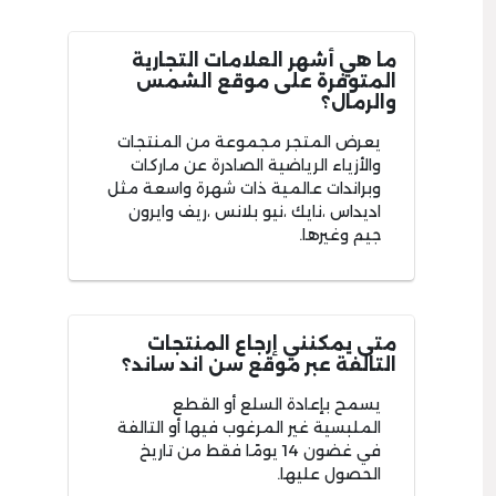
ما هي أشهر العلامات التجارية
المتوفرة على موقع الشمس
والرمال؟
يعرض المتجر مجموعة من المنتجات
والأزياء الرياضية الصادرة عن ماركات
وبراندات عالمية ذات شهرة واسعة مثل
اديداس ،نايك ،نيو بلانس ،ريف وايرون
جيم وغيرها.
متى يمكنني إرجاع المنتجات
التالفة عبر موقع سن اند ساند؟
يسمح بإعادة السلع أو القطع
الملبسية غير المرغوب فيها أو التالفة
في غضون 14 يومًا فقط من تاريخ
الحصول عليها.