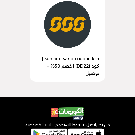
sun and sand coupon ksa |
كود (DD22) | خصم 30% +
توصيل
من نحن
اتصل بنا
شروط الاستخدام
سياسة الخصوصية