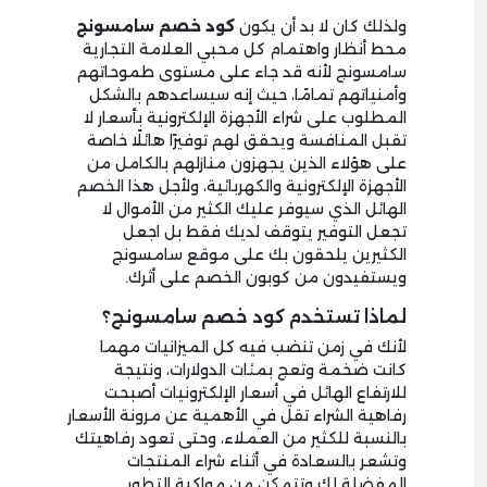
ولذلك كان لا بد أن يكون
كود
خصم سامسونج
محط أنظار واهتمام كل محبي العلامة التجارية
سامسونج لأنه قد جاء على مستوى طموحاتهم
وأمنياتهم تمامًا، حيث إنه سيساعدهم بالشكل
المطلوب على شراء الأجهزة الإلكترونية بأسعار لا
تقبل المنافسة ويحقق لهم توفيرًا هائلًا خاصة
على هؤلاء الذين يجهزون منازلهم بالكامل من
الأجهزة الإلكترونية والكهربائية، ولأجل هذا الخصم
الهائل الذي سيوفر عليك الكثير من الأموال لا
تجعل التوفير يتوقف لديك فقط بل اجعل
الكثيرين يلحقون بك على موقع سامسونج
ويستفيدون من كوبون الخصم على أثرك.
لماذا تستخدم كود خصم سامسونج؟
لأنك في زمن تنضب فيه كل الميزانيات مهما
كانت ضخمة وتعج بمئات الدولارات، ونتيجة
للارتفاع الهائل في أسعار الإلكترونيات أصبحت
رفاهية الشراء تقل في الأهمية عن مرونة الأسعار
بالنسبة للكثير من العملاء، وحتى تعود رفاهيتك
وتشعر بالسعادة في أثناء شراء المنتجات
المفضلة لك وتتمكن من مواكبة التطور