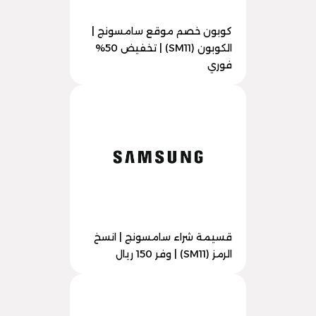
كوبون خصم موقع سامسونج |
الكوبون (SM11) | تخفيض 50%
فوري
قسيمة شراء سامسونج | انسخ
الرمز (SM11) | وفر 150 ريال