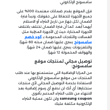
سامسونج الإلكتروني.
فإن الموقع يقدم ضمانات معتمدة 100% على
جميع الأجهزة للحفاظ على حقوقك، وتبدأ فترة
الضمان لكل جهاز من تاريخ الشراء أو الاستلام
أيهما أبعد، كما أن فترة الضمان تختلف باختلاف
الأجهزة المختارة، حيث إن الأجهزة المنزلية مثل
الغسالات والثلاجات المدعومة بـ
كود خصم
سامسونج
يسري عليها ضمان مدته 60 شهرًا،
والتلفزيونات يسري عليها ضمان 24 شهرًا،
والهواتف المحمولة 12 شهرًا.
توصيل مجاني لمنتجات موقع
سامسونج:
من المزايا الإضافية التي ستستمتع بها عند طلب
المنتجات من موقع سامسونج الإلكتروني
الاستفادة بخدمة التوصيل المجاني لأي منتجات
ستختارها، أي أنك لن تدفع أي رسوم إضافية بعد
الانتهاء من طلب الشراء المدعم بأقوى
samsung coupon
ولن تكون عملية الشراء
الإلكترونية مكلفة عليك.