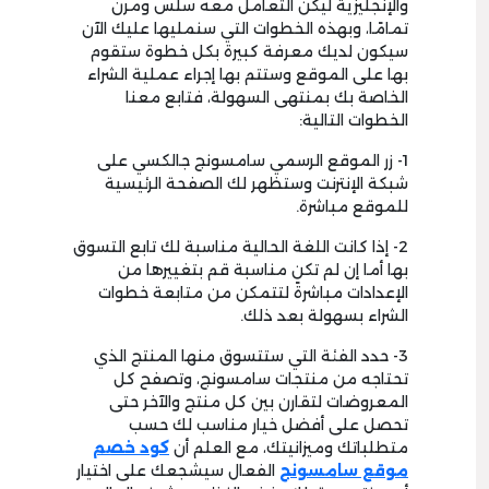
والإنجليزية ليكن التعامل معه سلس ومرن
تمامًا، وبهذه الخطوات التي سنمليها عليك الآن
سيكون لديك معرفة كبيرة بكل خطوة ستقوم
بها على الموقع وستتم بها إجراء عملية الشراء
الخاصة بك بمنتهى السهولة، فتابع معنا
الخطوات التالية:
1- زر الموقع الرسمي سامسونج جالكسي على
شبكة الإنترنت وستظهر لك الصفحة الرئيسية
للموقع مباشرة.
2- إذا كانت اللغة الحالية مناسبة لك تابع التسوق
بها أما إن لم تكن مناسبة قم بتغييرها من
الإعدادات مباشرةً لتتمكن من متابعة خطوات
الشراء بسهولة بعد ذلك.
3- حدد الفئة التي ستتسوق منها المنتج الذي
تحتاجه من منتجات سامسونج، وتصفح كل
المعروضات لتقارن بين كل منتج والآخر حتى
تحصل على أفضل خيار مناسب لك حسب
متطلباتك وميزانيتك، مع العلم أن
كود خصم
موقع سامسونج
الفعال سيشجعك على اختيار