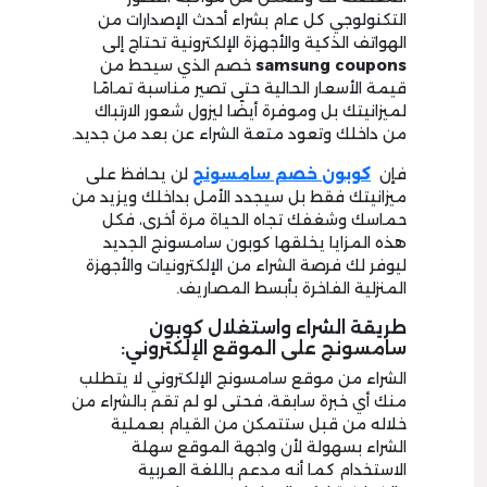
التكنولوجي كل عام بشراء أحدث الإصدارات من
الهواتف الذكية والأجهزة الإلكترونية تحتاج إلى
samsung coupons
خصم الذي سيحط من
قيمة الأسعار الحالية حتى تصير مناسبة تمامًا
لميزانيتك بل وموفرة أيضًا ليزول شعور الارتباك
من داخلك وتعود متعة الشراء عن بعد من جديد.
فإن
كوبون خصم سامسونج
لن يحافظ على
ميزانيتك فقط بل سيجدد الأمل بداخلك ويزيد من
حماسك وشغفك تجاه الحياة مرة أخرى، فكل
هذه المزايا يخلقها كوبون سامسونج الجديد
ليوفر لك فرصة الشراء من الإلكترونيات والأجهزة
المنزلية الفاخرة بأبسط المصاريف.
طريقة الشراء واستغلال كوبون
سامسونج على الموقع الإلكتروني:
الشراء من موقع سامسونج الإلكتروني لا يتطلب
منك أي خبرة سابقة، فحتى لو لم تقم بالشراء من
خلاله من قبل ستتمكن من القيام بعملية
الشراء بسهولة لأن واجهة الموقع سهلة
الاستخدام كما أنه مدعم باللغة العربية