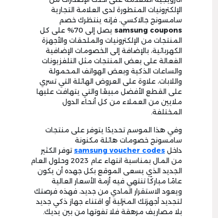
الإلكترونيات المتطورة لدى العلامة التجارية
سامسونج جالاكسي، فإنه ينتظرك خصم
samsung coupons
يصل إلى 70% على كل
المنتجات من الإلكترونيات والملحقات والأجهزة
الكهربائية، بالإضافة إلى الخصومات الإضافية
الفعالة على بعض المنتجات مثل التلفزيونات
والساعات الذكية وبعض الهواتف المحمولة
واللابات، علاوة على العروض الهائلة التي تسري
على القطع الأفضل مبيعًا والتي يتهافت عليها
ملايين من العملاء من كل أنحاء الدول
المختلفة.
وفي هذا الموسم تحديدًا يتوفر على منتجات
سامسونج خصومات هائلة مكنونة
داخل
samsung voucher codes
توفر الكثير
من المال بمناسبة انتهاء عام 2023 وحلول العام
الجديد الذي يسعى الموقع بكل جهده أن يكون
عامًا مباركًا تنتهي فيه أزمة الأسعار العالية
ويعود الاستقرار المادي من جديد، فهذه فرصتك
لتجديد أجهزتك المنزلية أو اقتناء جهاز ذكي جديد
بلا مصاريف مرهقة فلا تفوتها من بين يديك.