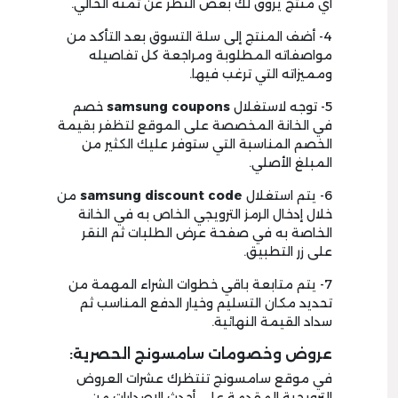
أي منتج يروق لك بغض النظر عن ثمنه الحالي.
4- أضف المنتج إلى سلة التسوق بعد التأكد من
مواصفاته المطلوبة ومراجعة كل تفاصيله
ومميزاته التي ترغب فيها.
5- توجه لاستغلال
samsung coupons
خصم
في الخانة المخصصة على الموقع لتظفر بقيمة
الخصم المناسبة التي ستوفر عليك الكثير من
المبلغ الأصلي.
6- يتم استغلال
samsung discount code
من
خلال إدخال الرمز الترويجي الخاص به في الخانة
الخاصة به في صفحة عرض الطلبات ثم النقر
على زر التطبيق.
7- يتم متابعة باقي خطوات الشراء المهمة من
تحديد مكان التسليم وخيار الدفع المناسب ثم
سداد القيمة النهائية.
عروض وخصومات سامسونج الحصرية:
في موقع سامسونج تنتظرك عشرات العروض
الترويجية المقدمة على أحدث الإصدارات من