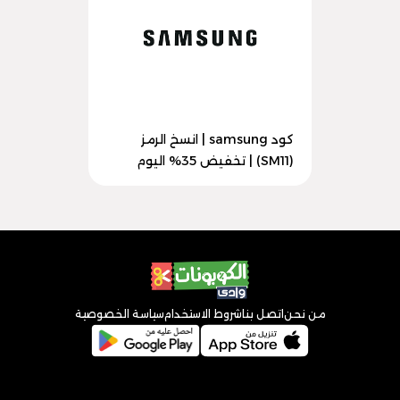
كود samsung | انسخ الرمز
(SM11) | تخفيض 35% اليوم
من نحن
اتصل بنا
شروط الاستخدام
سياسة الخصوصية