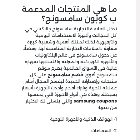
ما هي المنتجات المدعمة
ب كوبون سامسونج؟
تدخل العلامة التجارية سامسونج جالاكسي في
كل المجالات وأجهزة الاستخدامات اليومية
والترفيهية لذلك تمتلك أهمية وشعبية كبيرة
مقارنة بالعلامات التجارية المنافسة لها، وفضلًا
عن دخول سامسونج في عالم الإلكترونيات
والأجهزة الكهربائية والمنزلية واكتساحها بمهارة
عالية في الأسواق العالمية يطرح موقع
سامسونج أقوى
خصم سامسونج
على كل
منتجاته وإصداراته الجديدة ليفسح المجال أمام
عملائه لتجربة وشراء أفخم وأحدث الأجهزة بأسعار
بسيطة، وهذه هي أنواع الأجهزة التي يدعمها
coupons
samsung
والتي يتسنى لك الاختيار
من بينها:
1- الهواتف الذكية والأجهزة اللوحية
2- السماعات