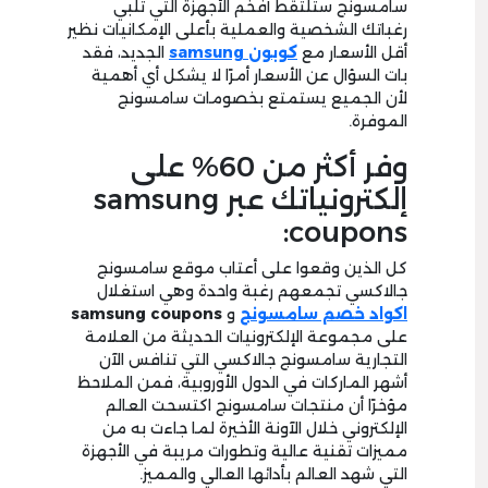
سامسونج ستلتقط أفخم الأجهزة التي تلبي
رغباتك الشخصية والعملية بأعلى الإمكانيات نظير
أقل الأسعار مع
كوبون samsung
الجديد، فقد
بات السؤال عن الأسعار أمرًا لا يشكل أي أهمية
لأن الجميع يستمتع بخصومات سامسونج
الموفرة.
وفر أكثر من 60% على
إلكترونياتك عبر samsung
coupons:
كل الذين وقعوا على أعتاب موقع سامسونج
جالاكسي تجمعهم رغبة واحدة وهي استغلال
اكواد خصم سامسونج
و
samsung coupons
على مجموعة الإلكترونيات الحديثة من العلامة
التجارية سامسونج جالاكسي التي تنافس الآن
أشهر الماركات في الدول الأوروبية، فمن الملاحظ
مؤخرًا أن منتجات سامسونج اكتسحت العالم
الإلكتروني خلال الآونة الأخيرة لما جاءت به من
مميزات تقنية عالية وتطورات مريبة في الأجهزة
التي شهد العالم بأدائها العالي والمميز.