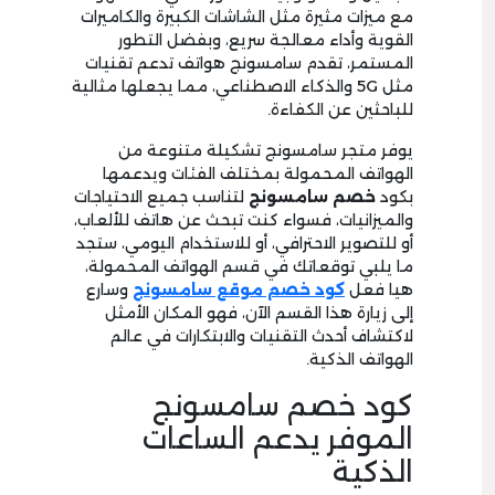
مع ميزات مثيرة مثل الشاشات الكبيرة والكاميرات
القوية وأداء معالجة سريع، وبفضل التطور
المستمر، تقدم سامسونج هواتف تدعم تقنيات
مثل 5G والذكاء الاصطناعي، مما يجعلها مثالية
للباحثين عن الكفاءة.
يوفر متجر سامسونج تشكيلة متنوعة من
الهواتف المحمولة بمختلف الفئات ويدعمها
بكود
خصم سامسونج
لتناسب جميع الاحتياجات
والميزانيات، فسواء كنت تبحث عن هاتف للألعاب،
أو للتصوير الاحترافي، أو للاستخدام اليومي، ستجد
ما يلبي توقعاتك في قسم الهواتف المحمولة،
هيا فعل
كود خصم موقع سامسونج
وسارع
إلى زيارة هذا القسم الآن، فهو المكان الأمثل
لاكتشاف أحدث التقنيات والابتكارات في عالم
الهواتف الذكية.
كود خصم سامسونج
الموفر يدعم الساعات
الذكية