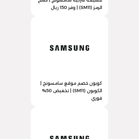
قسيمة شرائية سامسونج | انسخ
الرمز (SM11) | وفر 150 ريال
كوبون خصم موقع سامسونج |
الكوبون (SM11) | تخفيض 50%
فوري