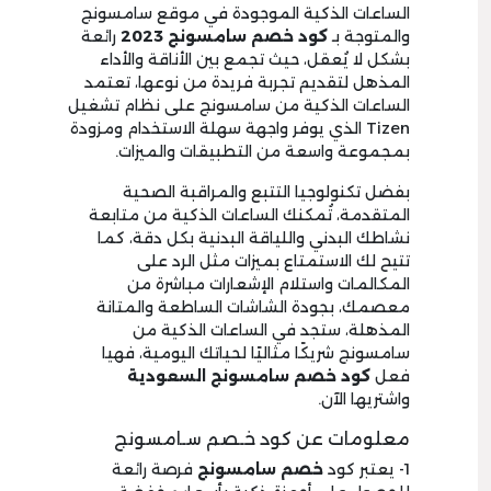
الساعات الذكية الموجودة في موقع سامسونج
والمتوجة بـ
كود خصم سامسونج 2023
رائعة
بشكل لا يُعقل، حيث تجمع بين الأناقة والأداء
المذهل لتقديم تجربة فريدة من نوعها، تعتمد
الساعات الذكية من سامسونج على نظام تشغيل
Tizen الذي يوفر واجهة سهلة الاستخدام ومزودة
بمجموعة واسعة من التطبيقات والميزات.
بفضل تكنولوجيا التتبع والمراقبة الصحية
المتقدمة، تُمكنك الساعات الذكية من متابعة
نشاطك البدني واللياقة البدنية بكل دقة، كما
تتيح لك الاستمتاع بميزات مثل الرد على
المكالمات واستلام الإشعارات مباشرة من
معصمك، بجودة الشاشات الساطعة والمتانة
المذهلة، ستجد في الساعات الذكية من
سامسونج شريكًا مثاليًا لحياتك اليومية، فهيا
فعل
كود خصم سامسونج السعودية
واشتريها الآن.
معلومات عن كود خـصم سـامسونج
1- يعتبر كود
خصم سامسونج
فرصة رائعة