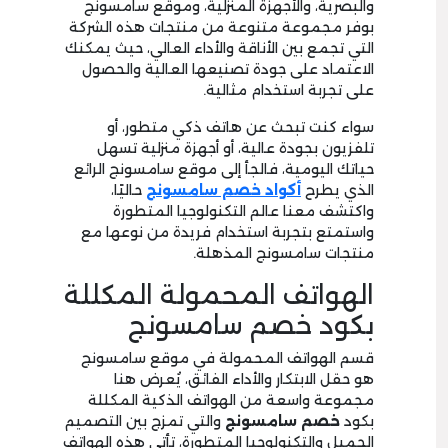
والبصرية، والأجهزة المنزلية، وموقع سامسونج
بوفر مجموعة متنوعة من منتجات هذه الشركة
التي تجمع بين الأناقة والأداء العالي، حيث يمكنك
الاعتماد على جودة تصنيعها العالية والحصول
على تجربة استخدام مثالية.
سواء كنت تبحث عن هاتف ذكي متطور، أو
تلفزيون بجودة عالية، أو أجهزة منزلية تسهل
حياتك اليومية، فالجأ إلى موقع سامسونج الرائع
الذي يطرح
أكواد خصم سامسونج
حاليًا،
واكتشف معنا عالم التكنولوجيا المتطورة
واستمتع بتجربة استخدام فريدة من نوعها مع
منتجات سامسونج المذهلة.
الهواتف المحمولة المكللة
بكود خصم سامسونج
قسم الهواتف المحمولة في موقع سامسونج
هو حقل الابتكار والأداء الفائق، يُعرض هنا
مجموعة واسعة من الهواتف الذكية المكللة
بكود
خصم سامسونج
والتي تمزج بين التصميم
الجميل والتكنولوجيا المتطورة، تأتي هذه الهواتف