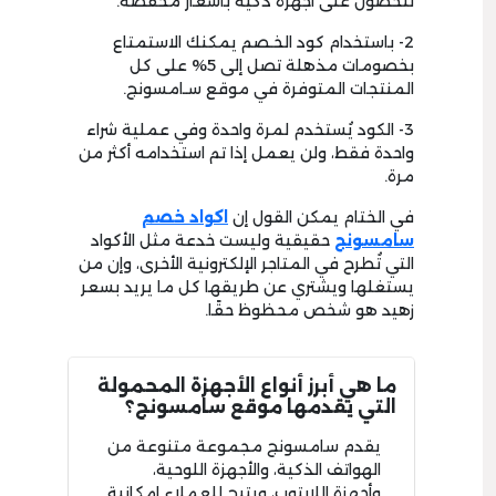
للحصول على أجهزة ذكية بأسعار مخفضة.
2- باستخدام كود الخـصم يمكنك الاستمتاع
بخصومات مذهلة تصل إلى 5% على كل
المنتجات المتوفرة في موقع سـامسونج.
3- الكود يُستخدم لمرة واحدة وفي عملية شراء
واحدة فقط، ولن يعمل إذا تم استخدامه أكثر من
مرة.
في الختام يمكن القول إن
اكواد خصم
سامسونج
حقيقية وليست خدعة مثل الأكواد
التي تُطرح في المتاجر الإلكترونية الأخرى، وإن من
يستغلها ويشتري عن طريقها كل ما يريد بسعر
زهيد هو شخص محظوظ حقًا.
ما هي أبرز أنواع الأجهزة المحمولة
التي يقدمها موقع سامسونج؟
يقدم سامسونج مجموعة متنوعة من
الهواتف الذكية، والأجهزة اللوحية،
وأجهزة اللابتوب، ويتيح للعملاء إمكانية