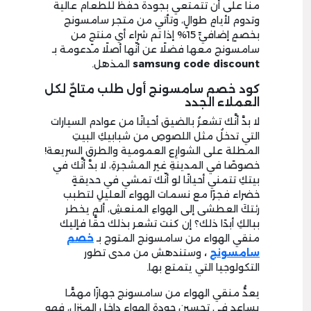
منَّا على أن تتمتعي بجودة حفظ للطعام عالية
وتدوم لأيامٍ طوالٍ، وتأتي من متجر سامسونج
بخصمٍ إضافيٍّ 15% إذا تم شراء أي منتجٍ من
سامسونج معها فضلًا عن أنّها أصلًا مدعومة بـ
samsung code discount
المذهل.
كود خصم سامسونج أول طلب متاحٌ لكل
العملاء الجدد
لا بدَّ أنَّك تشعرُ بالضيق أحيانًا من عوادم السيارات
التي تدخلُ مثل اللصوصِ من شبابيكِ البيتِ
المطلة على الشوارِع العمومية والطرق السريعة!
خصوصًا في المدينةِ غير المشجرةِ، لا بدَّ أنَّك في
بيتكِ تتمني أحيانًا لو أنّك تمشي في حديقةٍ
خضراء فجرًا مع نسمات الهواء العليلِ لتطبب
رئتكَ العطشى إلى الهواءِ المنعشِ، ألم يخطر
ببالكِ أبدًا ذلك؟ إن كنت تشعر بذلك حقًّا فإليك
منقي الهواء من سامسونج المتوج بـ
خصم
سامسونج
،
وستندهش من مدى تطور
التكولوجيا التي يتمتع بها.
يعدُّ منقي الهواء من سامسونج جهازًا مهمًّا
يساعد في تحسين جودة الهواء داخل المنزل، فهو