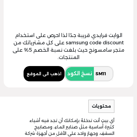
الوايت فرايدي قريبة جدًا لذا احرص على استخدام
samsung code discount على كل مشترياتك من
متجر سامسونج حيث بلغت نسبة الخصم 5% على
المنتجات.
نسخ الكود
اذهب الى الموقع
محتويات
أي بيتٍ أنت تدخلهُ بإمكانك أن تجد فيه أشياء
كثيرة أساسية مثلَ صنابير الماءِ، ومصابيحِ
السقفِ، وجهاز واحد على الأقل من أجهزة شركة