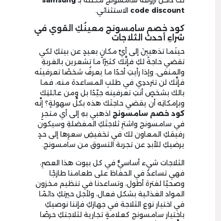
لك داخل أروقة سامسونج مكللةً بـ
samsung
code discount
الاستثنائي.
كود خصم سامسونج معينُكِ القوي في
شراءِ أحدث الثلاجات
حينَما تذهبينَ إلى أيِّ مكانٍ بعيدٍ عن بيتكِ لكي
تقضي حاجةً لكِ فإنَّك كثيرًا ما تشعرين بالغربةِ
والمنفى، وإذا رأيتِ أحدًا ما يعرفُ شخصًا تعرفينَه
فإنَّك لن تترددِي في طلبِ المساعدة منه، فما
بالك بشخصٍ أنتِ تعرفينه جيّدًا بل ومن عائلتِك
وبإمكانِه أن يقضي حاجتَك هذه بكلِّ سهولةٍ؟ إنَّه
كود خصم سامسونج
اذهبي بهِ إلى أي متجرٍ
في سامسونج واشترِ ثلاجتَكِ المفضلةِ وسيكون
رفيقكِ المعاون لك في تخفيضِ سعرِها إلى حدٍ
يرضيكِ للأبدِ عن تجربة التسوق من سامسونج.
الثلاجات شيء أساسيٌّ في كل بيوت هذا العصرِ،
فهي تساعدُ في الحفاظ على طعامنا طازجًا
وصحيًا لفترة أطول، وتساعدنا في تنظيم مخزون
المواد الغذائية بشكل فعال، ولأجل حيرتكِ دائمًا
في اختيار نوع الثلاجة في جهازكِ فإننا نوصيكِ
باختيار سامسونج كعلامةٍ تجارية لثلاجتكِ حرصًا