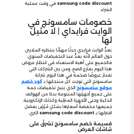
samsung code discount
في وقت عملية
الشراء.
خصومات سامسونج في
الوايت فرايداي | لا مثيل
لها
يعدُّ الوايت فرايدي حدثًا مهمًّا ينتظره الملايين
حول العالم لأنَّه يعدُّ عيدَ التخفيضات السنوي،
فالجميع على أهبة الاستعداد في انتظار عروض
هذا اليوم بفارغ الصبرِ، ومن بين الشركات التي
تقدمُ عروضًا ضخمةً في هذا اليوم شركة
سامسونج التي توجت كلَّ منتجاتِها بـ
كود خصم
موقع سامسونج
الذي يتيح تخفيضات جمة
على جميع أجهزتها المتنوعة بدءًا من الهواتف
الذكية وحتى الأجهزة المنزلية وكذلك الإلكترونية،
جميعها مخفضةٌ أسعارها بشكلٍ مُرْضٍ بفضل
اقترانها بـ
samsung code discount
الثري.
قسيمة خصم سامسونج تشرقُ على
شاشات العرض