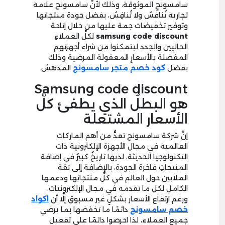
سامسونجِ الموثوقة، وذلك لأنَّ سامسونج علامة
تجارية تُنافَسُ ولا تُنافِسُ، بفضل جودة منتجاتها
وتوفير تخفيضات جمة عليها من خلال إتاحة
samsung code discount
لكلِّ العملاءِ
الحاليين والجدد ليتمكنوا من شراء أجهزتهم
المفضلة بالأسعارِ المعقولة المرضية وذلك
بفضل
كود خصم متجر سامسونج
المدهش.
Samsung code discount
هو البطلُ الذي يطفئ كلَّ
الأسعار المشتعلة
إنَّ شركة سامسونج تعدُّ من أهم الماركات
العالمية في مجالِ الأجهزة الإلكترونية ذات
التكنولوجيا الحديثة، لديها تاريخٌ كبيرٌ في إضافة
المنتجاتِ فاخرة الجودة، بالإضافة إلى ثقة
الملايين حول العالم في كلِّ منتجاتِها ودعمها
الكاملِ لكل ما تقدمه في مجال الإلكترونيات،
ورغم ارتفاع الأسعار بشكلٍ غير مسبوق إلَّا أن
اكواد
خصم سامسونج
دائمًا ما تخفضها بما يرضي
جميع العملاء، لذا احرصوا دائمًا على تفعيل