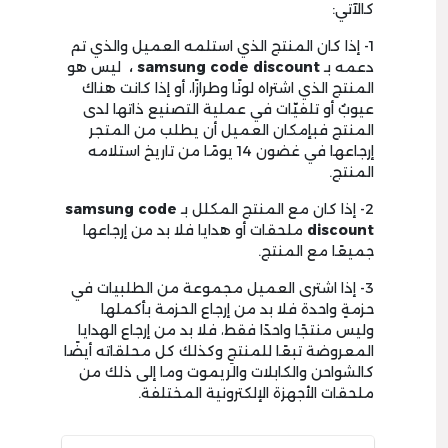
كالآتي:
1- إذا كان المنتج الذي استلمه العميل والذي تم
دعمه بـ
samsung code discount ،
ليس هو
المنتج الذي اشتراه لونًا وطرازًا، أو إذا كانت هناك
عيوبٌ أو تلفيّات في عملية التصنيع ذاتها لدى
المنتج فبإمكان العميل أن يطلب من المتجر
إرجاعها في غضون 14 يومًا من تاريخ استلامه
المنتج.
2- إذا كان مع المنتج المكلل بـ
samsung code
discount
ملحقات أو هدايا فلا بد من إرجاعها
جميعًا مع المنتج.
3- إذا اشترى العميل مجموعة من الطلبيات في
حزمةٍ واحدة فلا بد من إرجاع الحزمة بأكملها
وليس منتجًا واحدًا فقط، فلا بد من إرجاع الهدايا
المعروضة تبعًا للمنتجِ وكذلك كل محلقاته أيضًا
كالشواحن والكابلات والريموت وما إلى ذلك من
ملحقات الأجهزة الإلكترونية المختلفة.