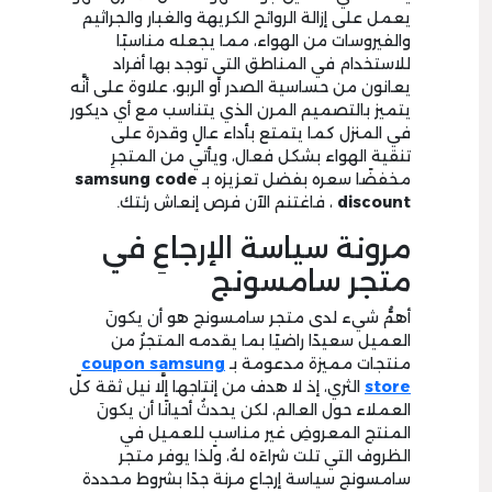
يعمل على إزالة الروائح الكريهة والغبار والجراثيم
والفيروسات من الهواء، مما يجعله مناسبًا
للاستخدام في المناطق التي توجد بها أفراد
يعانون من حساسية الصدر أو الربو، علاوة على أنَّه
يتميز بالتصميم المرن الذي يتناسب مع أي ديكور
في المنزل كما يتمتع بأداء عالٍ وقدرة على
تنقية الهواء بشكل فعال، ويأتي من المتجرِ
مخفضًا سعره بفضل تعزيزه بـ
samsung code
discount
، فاغتنم الآن فرص إنعاش رئتك.
مرونة سياسة الإرجاعِ في
متجر سامسونج
أهمُّ شيء لدى متجر سامسونج هو أن يكونَ
العميل سعيدًا راضيًا بما يقدمه المتجرُ من
منتجات مميزة مدعومة بـ
coupon samsung
store
الثري، إذ لا هدف من إنتاجها إلَّا نيل ثقة كلّ
العملاء حول العالم، لكن يحدثُ أحيانًا أن يكونَ
المنتج المعروضِ غير مناسبٍ للعميل في
الظروف التي تلت شراءَه لهُ، ولذا يوفر متجر
سامسونج سياسة إرجاع مرنة جدًا بشروط محددة