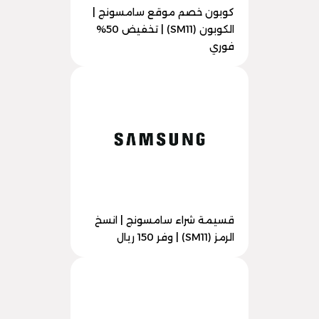
كوبون خصم موقع سامسونج |
الكوبون (SM11) | تخفيض 50%
فوري
قسيمة شراء سامسونج | انسخ
الرمز (SM11) | وفر 150 ريال