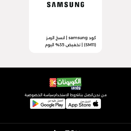
كود samsung | انسخ الرمز
(SM11) | تخفيض 35% اليوم
من نحن
اتصل بنا
شروط الاستخدام
سياسة الخصوصية