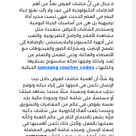
لا جدال في أنَّ شاشات العرض تعدُّ من أهم
الاختراعات التكنولوجية التي غزت ولا زالت تغزو حياة
البشر في العصر الحديث، فهي ليست مجرد أداة
ترفيهية بل هي من أساسيات الحياة اليومية،
وتستخدم الشاشات لأغراض متعددة مثل
مشاهدة الأفلام والبرامج التلفزيونية، واللعب
على أجهزة الكمبيوتر والبلايستيشن، بالإضافة إلى
تصفح الإنترنت، ومشاركة الصور والفيديوهات مع
الأصدقاء والعائلة، وحتى للعمل والتعلم عن
بُعد، ولذلك وفرتها شركة سامسونج بمتاجرها
وكللتها بـ
samsung voucher codes
الخيالية.
ولا شكَّ أن أهمية شاشات العرض داخل بيت
الإنسان تكمن في قدرتها على إثراء حياته وتوفير
تجارب ممتعة ومفيدة، مثلًا عندما يشاهد فيلمًا
أو مسلسلًا على شاشة كبيرة وبجودة عالية يجد
نفسه يغوص في عالم من المغامرات والتشويق،
وعندما يلعب ألعابًا إلكترونية على شاشات ذكية؛
فإنَّه يشعر بالاندماج التام في عالم اللعبة وكأنه
يعيشها بالفعل، ولأجل ذلك تكمن أهميتها في
إسعاد الإنسانِ، وستجد شاشة العرض المفضلة