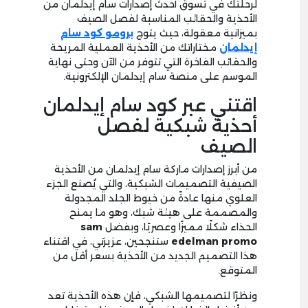
لرحلتك في تسوق أحدث إصدارات سام إيدلمان من
الأحذية والحقائب المناسبة لفصل الصيف
بميزانية معقولة، حيث يتوج
برومو كود سام
إيدلمان
مختاراتك من الأحذية العملية المريحة
والحقائب الفاخرة التي تتوفر من الآن وحتى نهاية
الموسم على منصة سام إيدلمان الإلكترونية.
اقتني عبر كود سام إيدلمان
أحذية شبكية لفصل
الصيف
من أبرز إصدارات ماركة سام إيدلمان من الأحذية
الصيفية التصميمات الشبكية، والتي يُصنع الجزء
العلوي منها عادةً من خيوط الجلد المجدولة
والمصممة على هيئة شبك، وهو ما يمنح
الحذاء شكلًا مميزًا وعصريًا، وبفضل
sam
edelman promo
ستنجحين، عزيزتي، في اقتناء
هذا التصميم الجديد من الأحذية بسعر أقل من
المتوقع.
ونظرًا لتصميمها الشبكي، فإن هذه الأحذية تعد