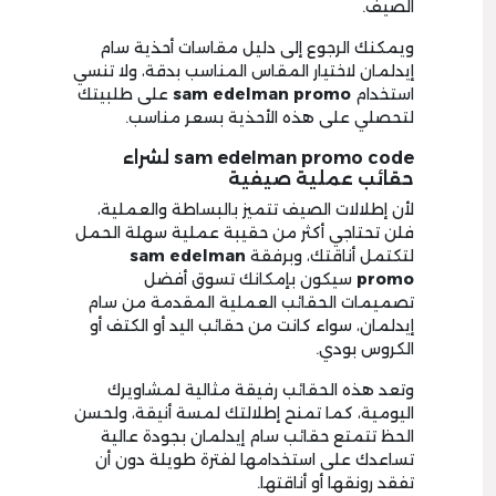
الصيف.
ويمكنك الرجوع إلى دليل مقاسات أحذية سام
إيدلمان لاختيار المقاس المناسب بدقة، ولا تنسي
استخدام
sam edelman promo
على طلبيتك
لتحصلي على هذه الأحذية بسعر مناسب.
sam edelman promo code لشراء
حقائب عملية صيفية
لأن إطلالات الصيف تتميز بالبساطة والعملية،
فلن تحتاجي أكثر من حقيبة عملية سهلة الحمل
لتكتمل أناقتك، وبرفقة
sam edelman
promo
سيكون بإمكانك تسوق أفضل
تصميمات الحقائب العملية المقدمة من سام
إيدلمان، سواء كانت من حقائب اليد أو الكتف أو
الكروس بودي.
وتعد هذه الحقائب رفيقة مثالية لمشاويرك
اليومية، كما تمنح إطلالتك لمسة أنيقة، ولحسن
الحظ تتمتع حقائب سام إيدلمان بجودة عالية
تساعدك على استخدامها لفترة طويلة دون أن
تفقد رونقها أو أناقتها.