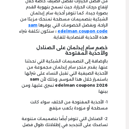
من أفضل الخيارات لفصل الصيف، خاصة خلال
ارتفاع درجات الحرارة، حيث تسمح بتهوية القدم
بصورة جيدة، كما تتوفر أحذية سام إيدلمان
الشبكية بتصميمات مسطحة تمنحك مزيدًا من
الراحة، وبفضل الخصومات التي يوفرها
sam
edelman coupon code
؛
ستكون تكلفة شراء
هذه الأحذية اقتصادية للغاية.
خصم سام إيدلمان على الصنادل
والأحذية المفتوحة
بالإضافة إلى التصميمات الشبكية التي تحدثنا
عنها، يقدم متجر سام إيدلمان مجموعة من
الأحذية الصيفية التي تقبل النساء على شرائها
باستمرار خلال هذا الموسم، وذلك لأن
sam
edelman coupons 2026
تسري عليها، ومن
بينها:
1- الأحذية المفتوحة من الخلف، سواء كانت
مسطحة أو مزودة بكعب مرتفع.
2- الصنادل التي تتوفر أيضًا بتصميمات متنوعة
تساعدك على التجديد في إطلالاتك طوال فصل