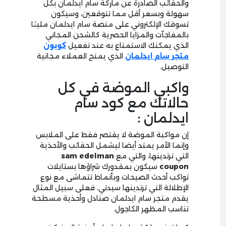
والحقائب الصادرة عن ماركة سام ايدلمان بكل
سهولة وبسعر أقل مما تتوقعين، وسيكون
تسوقك الإلكتروني على منصة سام ايدلمان مليئا
بالمفاجآت والمزايا الحصرية كالشحن المجاني
الذي يمكنك الاستمتاع به عند تفعيل
كوبون
متجر سام ايدلمان
الذي يمنح العملاء مجانية
التوصيل.
واكبي الموضة في كل
حالاتك مع كود سام
ايدلمان :
إن مواكبة الموضة لا يقتصر فقط على الملابس
وإنما الأمر يمتد أيضا ليشمل الحقائب والأحذية
التي ترتدينها، والتي مع
sam edelman
coupon
سيكون بمقدورك شراؤها بستايلات
تواكب أحدث الصيحات وبأنماط تتماشى مع نوع
الإطلالة التي ترتدينها سيدتي، فعلى سبيل المثال
يقدم متجر سام ايدلمان صنادل وأحذية مسطحة
تناسب المظهر الكاجول.