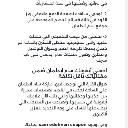
في شرائها وضعيها في سلة المشتريات.
2- توجهي مباشرة لصفحة الدفع والصقي رمز
الكود في خانة قسائم الخصم الموجودة على
موقع سام ايدلمان.
3- تحققي من قيمة التخفيض التي حصلت
عليها والتي ستجدينها تتخطى الثلاثين بالمائة، ثم
حددي بعدها طريقة الدفع وعنوان التوصيل
وانتظري وصول منتجات سام ايدلمان حتى باب
منزلك.
اجعلي أيقونات سام ايدلمان ضمن
مقتنياتك بأقل تكلفة:
طوال الفترة التي تواجدت فيها ماركة سام ايدلمان
على الساحة نجحت في تقديم تصميمات مميزة
من أحذيتها وحقائبها والتي باتت الآن علامات
أيقونية في مسيرتها، وأصبحت من المنتجات التي
تبحث عنها النساء على وجه التحديد لتعزيز
أناقتهن.
وفي وجود
sam edelman coupon
يمكنك