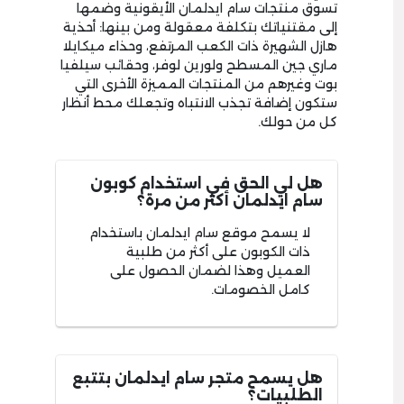
تسوق منتجات سام ايدلمان الأيقونية وضمها
إلى مقتنياتك بتكلفة معقولة ومن بينها: أحذية
هازل الشهيرة ذات الكعب المرتفع، وحذاء ميكايلا
ماري جين المسطح ولورين لوفر، وحقائب سيلفيا
بوت وغيرهم من المنتجات المميزة الأخرى التي
ستكون إضافة تجذب الانتباه وتجعلك محط أنظار
كل من حولك.
هل لي الحق في استخدام كوبون
سام ايدلمان أكثر من مرة؟
لا يسمح موقع سام ايدلمان باستخدام
ذات الكوبون على أكثر من طلبية
العميل وهذا لضمان الحصول على
كامل الخصومات.
هل يسمح متجر سام ايدلمان بتتبع
الطلبيات؟