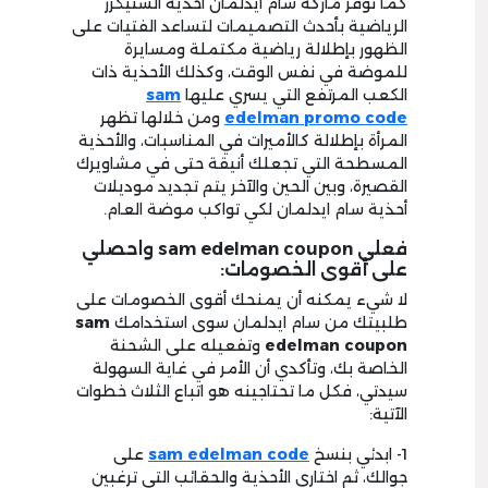
كما توفر ماركة سام ايدلمان أحذية السنيكرز
الرياضية بأحدث التصميمات لتساعد الفتيات على
الظهور بإطلالة رياضية مكتملة ومسايرة
للموضة في نفس الوقت، وكذلك الأحذية ذات
الكعب المرتفع التي يسري عليها
sam
edelman promo code
ومن خلالها تظهر
المرأة بإطلالة كالأميرات في المناسبات، والأحذية
المسطحة التي تجعلك أنيقة حتى في مشاويرك
القصيرة، وبين الحين والآخر يتم تجديد موديلات
أحذية سام ايدلمان لكي تواكب موضة العام.
فعلي sam edelman coupon واحصلي
على أقوى الخصومات:
لا شيء يمكنه أن يمنحك أقوى الخصومات على
طلبيتك من سام ايدلمان سوى استخدامك
sam
edelman coupon
وتفعيله على الشحنة
الخاصة بك، وتأكدي أن الأمر في غاية السهولة
سيدتي، فكل ما تحتاجينه هو اتباع الثلاث خطوات
الآتية:
1- ابدئي بنسخ
sam edelman code
على
جوالك، ثم اختاري الأحذية والحقائب التي ترغبين