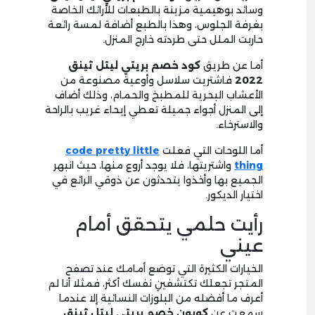
وسائد بوهيمية مزينة بالطبعات للأرائك الخاصة
بغرفة الجلوس، وهذا بالطبع أضافة لمسة رائعة
حاربت الملل حتى طردته خارج المنزل.
أما عن طريق
كود خصم بريتي ليتل ثينق
2022
فاشتريت سلاسل وأوعية مصنوعة من
الأعشاب البحرية للمطبخ والحمام، وذلك أضاف
إلى المنزل أجواء جميلة تعطي إيحاء غريب بالراحة
والاسترخاء.
أما اللوحات التي فعلت
code pretty little
thing
واشتريتها، فلا يوجد أروع منها، حيث انبهر
الجميع بها وأخذوا يتحدثون عن ذوقي الرائع في
اختيار الديكور.
رأيت حلمي يتحقق أمام
عيني
الخيارات الكثيرة التي توضع أمامك عند تصفح
المتجر تجعلك تكتشفينِ نفسك أكثر، فمثلا أنا لم
أعرف ما أفضله من البلوزات النسائية إلا عندما
سمعت عن
كوبون خصم بريتي ليتل ثينق