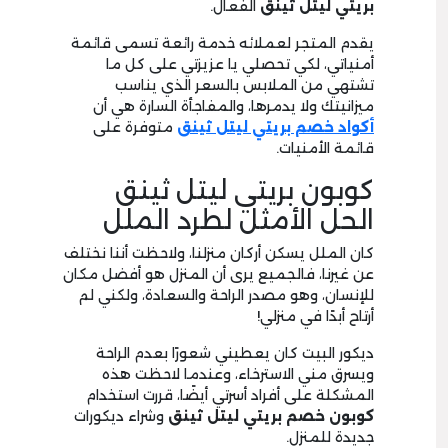
بريتي ليتل ثينق
الفعال.
يقدم المتجر لعملائه خدمة رائعة تسمى قائمة
أمنياتي، لكي تحصلي يا عزيزتي على كل ما
تشتهي من الملابس بالسعر الذي يناسب
ميزانيتك ولا يدمرها، والمفاجأة السارة هي أن
أكواد خصم بريتي ليتل ثينق
متوفرة على
قائمة الأمنيات.
كوبون بريتي ليتل ثينق
الحل الأمثل لطرد الملل
كان الملل يسكن أركان منزلنا، ولاحظت أننا نختلف
عن غيرنا، فالجميع يرى أن المنزل هو أفضل مكان
للإنسان، وهو مصدر الراحة والسعادة، ولكني لم
أرتاح أبدًا في منزلي!
ديكور البيت كان يعطيني شعورًا بعدم الراحة
ويسرق مني الاسترخاء، وعندما لاحظت هذه
المشكلة على أفراد أسرتي أيضًا، قررت استخدام
كوبون خصم بريتي ليتل ثينق
وشراء ديكورات
جديدة للمنزل.