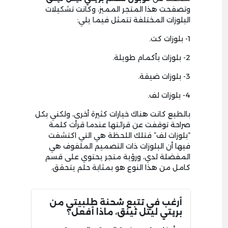
وتصفحت هذا المتجر المميز، وكانت تشكيلات
البلوزات المختلفة تتمثل فيما يلي:
1- بلوزات كت.
2- بلوزات بأكمام طويلة.
3- بلوزات ضيقة.
4- بلوزات لف.
بالطبع كانت هناك خيارات كثيرة أخرى، ولكني بكل
صراحة توقفت عن قرائتها عندما قرأت كلمة
“بلوزات لف” فتلك اللحظة هي التي اكتشفت
فيها أن البلوزات ذات التصميم الملفوف هي
المفضلة لدي، ورؤية متجر يحتوي على قسم
كامل من هذا النوع هو بمثابة حلم يتحقق.
أرغب في تتبع شحنة طلبيتي من
بريتي ليتل ثينق، ماذا أفعل؟