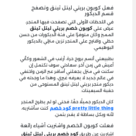
فعل كوبون بريتي ليتل ثينق وتصفح
قسم الديكور
في اللحظات الأولى التي تصفحت فيها المتجر،
عرض علي
كوبون خصم بريتي ليتل ثينق
المميز وكان متوفرًا على فئة الديكورات من حسن
حظي، واقترح علي المتجر تزين منزلي بالديكور
البوهيمي.
بطبيعتي أتسم بروح حرة، أرغب في الشعور وكأني
أعيش في زمن آخر، سعادتي سوف تكتمل إن
سكنت في منزل يجعلني أسافر عبر الزمن واختفي
في عالم جديد لا يعرفه غيري، وهذا ما وجدته في
ديكور متجر بريتي ليتل ثينق المستوحى من
حقبة السبعينات.
كان الديكور جميلًا حقًا، فحتى لو لم يطرح المتجر
pretty little thing كود خصم
كنت سأشتريه،
لأنه وبكل بساطة لا يقدر بثمن.
فعلت كوبون الخصم واشتريت أشياء رائعة
اشتريت عن طريق
كود خصم بريتي ليتل ثينق