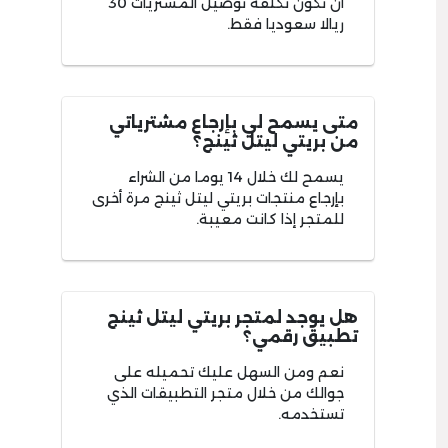
أن تكون تكلفة توصيل المشتريات 30
ريالا سعوديا فقط.
متى يسمح لي بإرجاع مشترياتي
من بريتي ليتل ثينج؟
يسمح لك خلال 14 يوما من الشراء
بإرجاع منتجات بريتي ليتل ثينج مرة أخرى
للمتجر إذا كانت معيبة.
هل يوجد لمتجر بريتي ليتل ثينج
تطبيق رقمي؟
نعم ومن السهل عليك تحميله على
جوالك من خلال متجر التطبيقات الذي
تستخدمه.