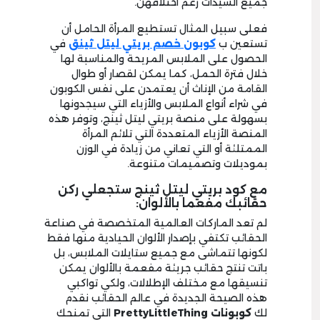
جميع السيدات رغم اختلافهن.
فعلى سبيل المثال تستطيع المرأة الحامل أن
تستعين ب
كوبون
خصم بريتي ليتل ثينق
في
الحصول على الملابس المريحة والمناسبة لها
خلال فترة الحمل، كما يمكن لقصار أو طوال
القامة من الإناث أن يعتمدن على نفس الكوبون
في شراء أنواع الملابس والأزياء التي سيجدونها
بسهولة على منصة بريتي ليتل ثينج، وتوفر هذه
المنصة الأزياء المتعددة التي تلائم المرأة
الممتلئة أو التي تعاني من زيادة في الوزن
بموديلات وتصميمات متنوعة.
مع كود بريتي ليتل ثينج ستجعلي ركن
حقائبك مفعما بالألوان:
لم تعد الماركات العالمية المتخصصة في صناعة
الحقائب تكتفي بإصدار الألوان الحيادية منها فقط
لكونها تتماشى مع جميع ستايلات الملابس، بل
باتت تنتج حقائب جريئة مفعمة بالألوان يمكن
تنسيقها مع مختلف الإطلالات، ولكي تواكبي
هذه الصيحة الجديدة في عالم الحقائب نقدم
لك
كوبونات PrettyLittleThing
التي تمنحك