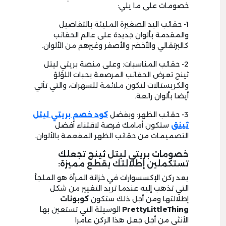
خصومات على ما يلي:
1- حقائب اليد الصغيرة المليئة بالتفاصيل
والمقدمة بألوان جديدة على عالم الحقائب
كالبرتقالي والأخضر والأصفر وغيرهم من الألوان.
2- حقائب المناسبات: وعلى منصة بريتي ليتل
ثينج تعرض الحقائب المرصعة بحبات اللؤلؤ
والكريستالات لتكون ملائمة للسهرات، والتي تأتي
أيضا بألوان رائعة.
3- حقائب الظهر: وبفضل
كود خصم بريتي ليتل
ثينق
ستكون أمامك فرصة لاقتناء أفضل
التصميمات من حقائب الظهر المفعمة بالألوان.
خصومات بريتي ليتل ثينج تجعلك
تستكملين إطلالتك بقطع مميزة:
يعد ركن الإكسسوارات في خزانة المرأة هو الملجأ
التي تذهب إليه عندما تريد التغيير من شكل
إطلالتها ومن أجل ذلك ستكون
كوبونات
PrettyLittleThing
الوسيلة التي تستعين بها
الأنثى من أجل جعل هذا الركن عامرا