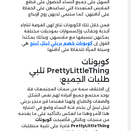
السهل على جميع النساء الحصول على قطع
الملابس المتعددة التي تساعدهن على الحفاظ
على أناقتهن، كما ستنمي لديهن روح الإبداع.
فمن خلال تلك الكوبونات تتاح لهن الفرصة لشراء
أحذية وحقائب وإكسسوارات بموديلات مختلفة
يمكنهن تنسيقها مع ملابسهن، وبذلك يمكننا
القول إن
كوبونات
خصم بريتي ليتل ثينج
هي
وسيلة المرأة للحفاظ على أناقتها.
كوبونات
PrettyLittleThing تلبي
طلبات الجميع:
إن الاختلاف سمة من سمات المجتمعات فلا
يوجد مجتمع جميع أفراده لهم نفس الشكل
والصفات والطباع، ولهذا فعندما قرر متجر بريتي
ليتل ثينج أن يخدم فئة النساء وضع في اعتباره
هذا الأمر وهذا ما انعكس بالتأكيد على ما يقدمه
من منتجات، وبالتالي فأصبحت
كوبونات
PrettyLittleThing
قادرة على تلبية متطلبات