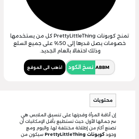
تمنح كوبونات PrettyLittleThing كل من يستخدمها
خصومات يصل قدرها إلى 50% على جميع السلع
وذلك احتفالا بالعام الجديد.
نسخ الكود
اذهب الى الموقع
محتويات
إن أناقة المرأة وقدرتها على تنسيق الملابس هي
سر جمالها الأول، حيث تستطيع بأقل الإمكانيات أن
تصنع أكثر من إطلالة مختلفة لها، واليوم ومع
وجود
كوبونات PrettyLittleThing
سيكون من