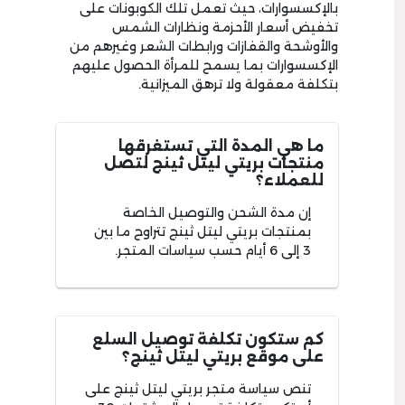
بالإكسسوارات، حيث تعمل تلك الكوبونات على
تخفيض أسعار الأحزمة ونظارات الشمس
والأوشحة والقفازات ورابطات الشعر وغيرهم من
الإكسسوارات بما يسمح للمرأة الحصول عليهم
بتكلفة معقولة ولا ترهق الميزانية.
ما هي المدة التي تستغرقها
منتجات بريتي ليتل ثينج لتصل
للعملاء؟
إن مدة الشحن والتوصيل الخاصة
بمنتجات بريتي ليتل ثينج تتراوح ما بين
3 إلى 6 أيام حسب سياسات المتجر.
كم ستكون تكلفة توصيل السلع
على موقع بريتي ليتل ثينج؟
تنص سياسة متجر بريتي ليتل ثينج على