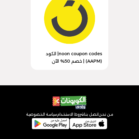
noon coupon codes| الكود
(AAPM) | خصم 50% الآن
من نحن
اتصل بنا
شروط الاستخدام
سياسة الخصوصية