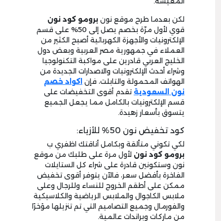
المعيشة.
لكن بعدما طرح موقع نون
برومو كود نون
قوي لأول مرّة بخصم يصل إلى 50% على قسم
الإلكترونيات والأجهزة الكهربائية أصبح الكثير من
العملاء في جمهورية مصر العربية وبعض دول
الخليج العربي قادرين على مواكبة التكنولوجيا
وشراء أحدث الإلكترونيات والاصدارات الجديدة من
الهواتف المحمولة والتابلت، فإن
اكواد خصم
نون السعودية
تقدم أقوى التخفيضات على
قسم الإلكترونيات بالكامل مما يجعل الجميع
يتسوق بأسعار زهيدة.
كود تخفيض نون 50% للأزياء:
لكي تكوني متألقة وبكامل أناقتك اظفري ب
برومو كود نون
لأول مرة على طلبك من موقع
نون وستكونين قادرة على شراء كل الستايلات
الفاخرة بأفضل سعر، فالآن يتوفر أقوى تخفيض
ممكن على أطقم الخروج للنساء وللرجال وعلى
ملابس الكاجوال والملابس الرياضية والكلاسيكية
والفورمال وجميع التصاميم التي تم تنزيلها مؤخرًا
من ماركات وبراندات عالمية.