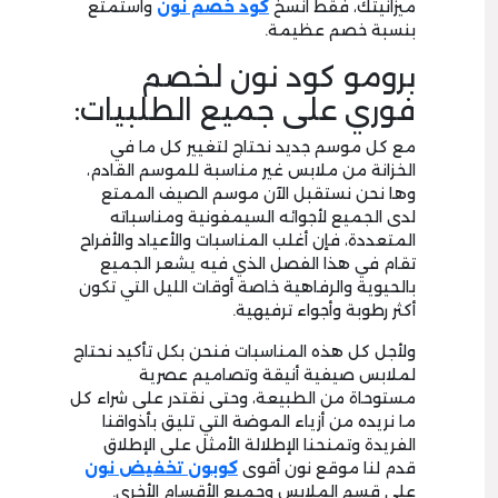
ميزانيتك، فقط انسخ
كود خصم نون
واستمتع
بنسبة خصم عظيمة.
برومو كود نون لخصم
فوري على جميع الطلبيات:
مع كل موسم جديد نحتاج لتغيير كل ما في
الخزانة من ملابس غير مناسبة للموسم القادم،
وها نحن نستقبل الآن موسم الصيف الممتع
لدى الجميع لأجوائه السيمفونية ومناسباته
المتعددة، فإن أغلب المناسبات والأعياد والأفراح
تقام في هذا الفصل الذي فيه يشعر الجميع
بالحيوية والرفاهية خاصة أوقات الليل التي تكون
أكثر رطوبة وأجواء ترفيهية.
ولأجل كل هذه المناسبات فنحن بكل تأكيد نحتاج
لملابس صيفية أنيقة وتصاميم عصرية
مستوحاة من الطبيعة، وحتى نقتدر على شراء كل
ما نريده من أزياء الموضة التي تليق بأذواقنا
الفريدة وتمنحنا الإطلالة الأمثل على الإطلاق
قدم لنا موقع نون أقوى
كوبون تخفيض نون
على قسم الملابس وجميع الأقسام الأخرى.