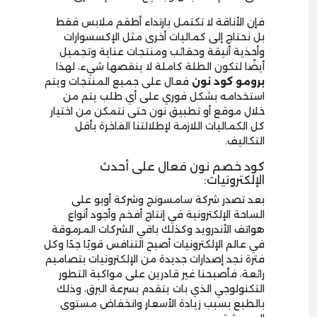
فإن الأناقة لا تكتمل بارتداء أطقم ملابس فقط
بل نحتاج إلى كماليات أخرى مثل الإكسسوارات
وأحذية أنيقة وحقائب ومنتجات عناية وتجميل
أيضًا لتكون الطلة كاملة لا ينقصها شيء، لهذا
برومو كود نون
فعال على جميع المنتجات ويتم
استخدامه بشكل فوري على أي طلب يتم من
خلال موقع أو تطبيق نون حتى نتمكن من اختيار
كل الكماليات اللازمة لإطلالتنا الفاخرة بأقل
التكاليف.
كود خصم نون فعال على أحدث
الإلكترونيات:
بعد تصدر شركة سامسونج وشركة أوبو على
الساحة الإلكترونية في إنتاج أفخم وأجود أنواع
هواتف الأندرويد وكذلك باقي الشركات المرموقة
في عالم الإلكترونيات أصبح التنافس قويًا جدًا وكل
فترة نجد إصدارات جديدة من الإلكترونيات بتصاميم
رائعة، فأصبحنا غير قادرين على مواكبة التطور
التكنولوجي الذي بات يتقدم بسرعة البرق، وذلك
بالطبع بسبب زيادة الأسعار وانخفاض مستوى