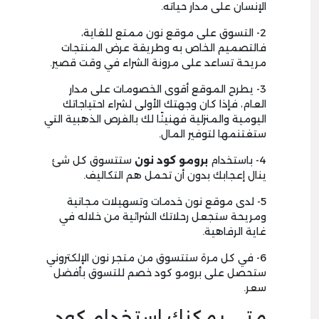
الإنسان على مدار حياته.
2- التسوق على موقع نون ممتع للغاية،
فالتصميم الخاص به وطريقة عرض المنتجات
مريحة تساعد على مرونة الشراء في وقت قصير.
3- يطرح الموقع أقوى الخصومات على مدار
العام، فإذا كان وجهتك الأولى لشراء احتياجاتك
اليومية والمنزلية فهنيئًا لك بالفرص الذهبية التي
ستغتنمها لتوفير المال.
4- باستخدام
برومو كود نون
ستتسوق كل شئ
ينال إعجابك بدون أن تحمل هم التكاليف.
5- لدى موقع نون خدمات وتسهيلات مجانية
ومريحة ستجعل رحلاتك الشرائية من خلاله في
غاية الرفاهية.
6- في كل مرة ستتسوق من متجر نون الإلكتروني
ستحصل على برومو كود خصم للتسوق بأفضل
سعر.
متى يمكنك استخدام كود