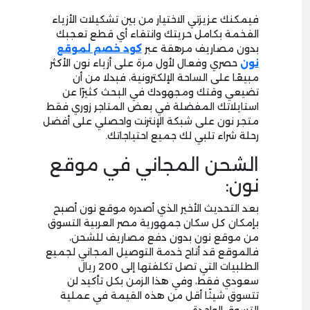
فيمكنك عزيزتي الاختيار من بين تشكيلات الأزياء
الفخمة بكامل حريتك وانتقاء أي قطع تعجبك
بدون مصاريف مرهقة عبر
كود خصم لموقع
نون
حصري وفعال لأول مرة على أزياء نون الأكثر
مبيعًا على الساحة الإلكترونية، فبدلا من أن
تضيعي وقتك ومجهودك في البحث كثيرًا عن
استايلاتك المفضلة في بعض المتاجر زوري فقط
متجر نون على شبكة الإنترنت واحصلي على أفضل
رحلة شراء تلبي لك جميع احتياجاتك.
الشحن المجاني في موقع
نون:
بعد التحديث الأخير الذي أصدره موقع نون أصبح
بإمكان كل سكان جمهورية مصر العربية التسوق
من موقع نون بدون دفع مصاريف للشحن،
فالموقع قد أتاح خدمة التوصيل المجاني لجميع
الطلبيات التي تصل تكلفتها إلى 200 ريال
سعودي فقط، وفي هذا الزمن بكل تأكيد لن
تتسوق شيئًا أقل من هذه القيمة في عملية