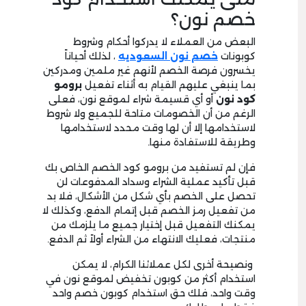
خصم نون؟
البعض من العملاء لا يدركوا أحكام وشروط
كوبونات
خصم نون السعوديه
، لذلك أحياناً
يخسرون فرصة الخصم لأنهم غير ملمين ومدركين
بما ينبغي عليهم القيام به أثناء تفعيل
برومو
كود نون
أو أي قسيمة شراء لموقع نون، فعلى
الرغم من أن الخصومات متاحة للجميع ولا شروط
لاستخدامها إلا أن لها وقت محدد لاستخدامها
وطريقة للاستفادة منها.
فإن لم تستفيد من برومو كود الخصم الخاص بك
قبل تأكيد عملية الشراء وسداد المدفوعات لن
تحصل على الخصم بأي شكل من الأشكال، فلا بد
من تفعيل رمز الخصم قبل إتمام الدفع، وكذلك لا
يمكنك التفعيل قبل إختيار جميع ما يلزمك من
منتجات، فعليك الانتهاء من الشراء أولاً ثم الدفع.
ونصيحة أخرى لكل عملائنا الكرام، لا يمكن
استخدام أكثر من كوبون تخفيض لموقع نون في
وقت واحد، فلك حق استخدام كوبون خصم واحد