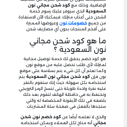
الإضافية، وذلك مع
كود شحن مجاني نون
السعودية
الذي سيوفر عليك رسوم خدمة
الشحن حتى أعتاب منزلك، فيمكنك الآن الاستفادة
من جميع
خصومات نون
وعروضها المميزة
على أفخم المنتجات بدون أي مصاريف شحن.
ما هو كود شحن مجاني
نون السعودية ؟
هو كود خصم يحقق لك خدمة توصيل مجانية
لمنزلك لأي طلب تحصل عليه من موقع نون،
وكما تعلم أن كل شيء يتم بسلاسة على موقع
نون فإن
كود
شحن مجاني نون السعودية
يتم
استخدامه بكل سهولة، حيث إنك ستقوم بالنقر
عليه نقرة واحدة طويلة حتى تنسخ الرمز الترويجي
وتحتفظ به في حافظة الهاتف لتقوم بعد ذلك
بلصقه في تلك الأيقونة المخصصة له والتي
ستجدها بالفعل في صفحة سلة المشتريات.
والذي لا تعلمه أيضًا عن
كود خصم نون شحن
مجاني
أنه متاح لكل العملاء ويمكن استخدامه