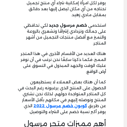
يوفر لكل امرأة إمكانية شراء أي منتج تجميل
تحتاجه من أي مكان ليصل إليها بعد دقائق
بمقابل مادي زهيد.
استخدمي
خصم مرسول جديد
لكي تحافظي
على جمالك وتزدادي إشراقًا وتشعري بالروعة
والتميز مع أفضل منتجات التجميل من أشهر
المتاجر.
هناك العديد من الأقسام الأخرى في هذا المتجر
المميز، فكما ذكرنا سابقًا نحن نرغب في أن نوفر
عليك الوقت والجهد المبذول في التسوق على
أرض الواقع.
كما أن هناك بعض العملاء لا يستطيعون
الحصول على المنتج الذي يرغبونه رغم البحث في
كل المتاجر المتواجدة حولهم، لذلك نحن نشتري
المنتج ونوصله إليهم في مكانهم بأقل الأسعار
عن طريق
كوبون خصم مرسول
2
2
0
2
الذي
يوفر أكبر نسبة خصم على الشراء والتوصيل.
أهم مميزات متجر مرسول