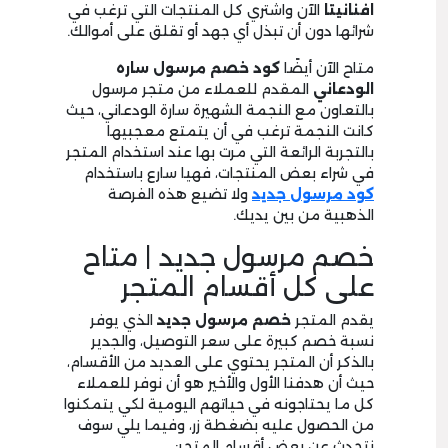
افنانيتا
الآن واشتري كل المنتجات التي ترغب في
شرائها دون أن تبذل أي جهد أو تقلق على أموالك.
متاح الآن أيضًا
كود خصم مرسول ساره
الودعاني
المقدم للعملاء من متجر مرسول
بالتعاون مع النجمة الشهيرة سارة الودعاني، حيث
كانت النجمة ترغب في أن يتمتع معجبيها
بالتجربة الرائعة التي مرت بها عند استخدام المتجر
في شراء بعض المنتجات، فهيا سارع باستخدام
كود مرسول
جديد
ولا تضيع هذه الفرصة
الذهبية من بين يديك.
خصم مرسول جديد | متاح
على كل أقسام المتجر
يقدم المتجر
خصم مرسول جديد
الذي يوفر
نسبة خصم كبيرة على سعر التوصيل، والجدير
بالذكر أن المتجر يحتوي على العديد من الأقسام،
حيث أن هدفنا الأول والأخير هو أن نوفر للعملاء
كل ما يحتاجونه في حياتهم اليومية لكي يتمكنوا
من الحصول عليه بضغطة زر، وفيما يلي سوف
نتحدث عن بعض أقسام المتجر: