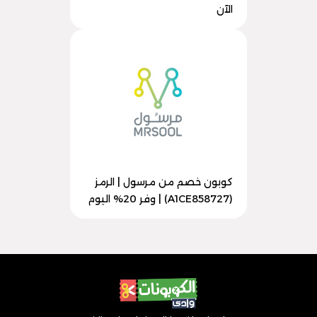
الآن
كوبون خصم من مرسول | الرمز
(A1CE858727) | وفر 20% اليوم