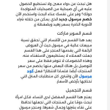
هل تبحث عن دواء معين ولا تستطيع الحصول
عليه في أي صيدلية من الصيدليات المتواجدة
حولك؟ وفر على نفسك عناء البحث واستخدم الآن
خصم مرسول جديد
الذي يمكن من خلاله شراء
الأدوية النادرة بسعر زهيد وبضغطة زر.
قسم السوبر ماركت
يعد هذا القسم من الأقسام التي تحقق نسبة
مبيعات عالية في مرسول حيث أن العروض
الرائعة التي يقدمها المتجر على هذا القسم
جعلت العملاء لا يستطيعون الاستغناء عنه،
وهذه الخصومات لا تتوفر فقط على سعر
التوصيل بل هناك البعض منها يخصم من سعر
المنتجات أيضًا، فلماذا الانتظار؟ فعل
كود
مرسول
الآن واشتري كل متطلبات المنزل التي
تحتاجها بأرخص الأسعار.
قسم التجميل
يعتبر هذا القسم المفضل لدى النساء، فكل امرأة
تبحث دومًا على المنتجات التي تجعلها تحافظ
على نقاء بشرتها وجمال شعرها، ومتجر مرسول