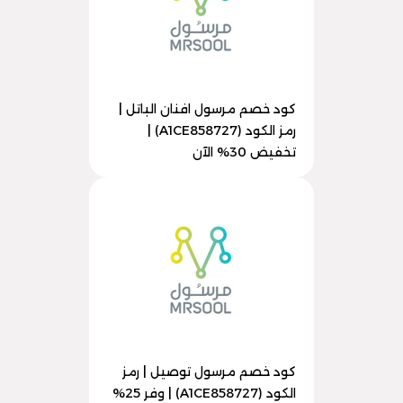
كود خصم مرسول افنان الباتل |
رمز الكود (A1CE858727) |
تخفيض 30% الآن
كود خصم مرسول توصيل | رمز
الكود (A1CE858727) | وفر 25%