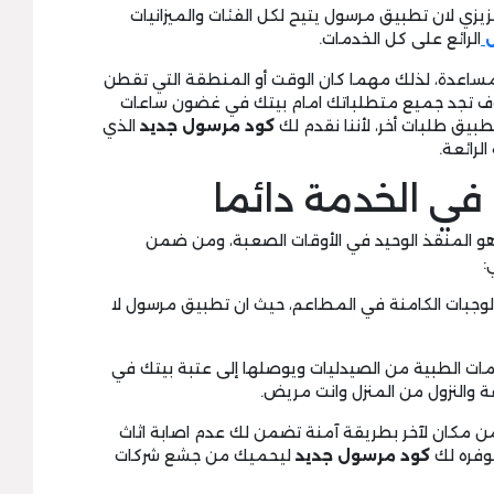
عزيزي لان تطبيق مرسول يتيح لكل الفئات والميزانيات
ل
الرائع على كل الخدمات.
 المساعدة، لذلك مهما كان الوقت أو المنطقة التي تقطن
وف تجد جميع متطلباتك امام بيتك في غضون ساعات
يق طلبات أخر، لأننا نقدم لك
كود
مرسول
جديد
الذي
لرائعة.
في الخدمة دائما
و المنقذ الوحيد في الأوقات الصعبة، ومن ضمن
:
الوجبات الكامنة في المطاعم، حيث ان تطبيق مرسول لا
مات الطبية من الصيدليات ويوصلها إلى عتبة بيتك في
 والنزول من المنزل وانت مريض.
من مكان لآخر بطريقة آمنة تضمن لك عدم اصابة اثاث
يوفره لك
كود مرسول جديد
ليحميك من جشع شركات