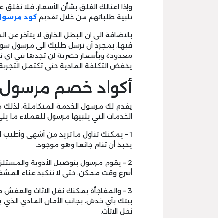
وإذا اعتالك القلق بشأن الأسعار، فلا تقلق 
تلبية طلباتهم من خلال تقديم
كود مرسو
بالاضافة الى ان البطل الخارق لا يتأخر عن
فيها، بمجرد أن ترسل طلبك الى مرسول س
معدودة وبأسعار حصرية لن تجدها في اي تطب
يخفض التكلفة المادية حتى تكتمل التجربة ا
أكواد خصم مرسول 
يقدم لك مرسول الخدمة المتكاملة، لذلك ه
الخدمات التي يلبيها مرسول للعملاء ما يلي
1 – يمكنك تناول ما تريد من أشهى وأطيب 
يحبذ أن تنام جائعا وهو موجود.
2 – يقوم مرسول بتوصيل الأدوية والمستلز
أسرع وقت ممكن، حتى لا تتكبد عناء المشقة
3 – والمفاجأة يمكنك نقل الاثاث والعفش 
بيتك بأي خدش، بجانب الأمان المادي الذي 
نقل الاثاث.