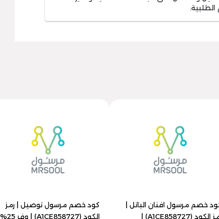
الطلبية.
ود خصم مرسول افنان الباتل |
كود خصم مرسول توصيل | رمز
رمز الكود (A1CE858727) |
الكود (A1CE858727) | وفر 25%