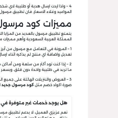
4 – واذا اردت ارسال هدية أو طلبية لاي ش
المواعيد وغلاء الاسعار، فان تطبيق مرسو
مميزات كود مرسول ج
يتمتع تطبيق مرسول بالعديد من المزايا الت
المملكة العربية السعودية وأهم مميزات م
1 – المرونة في التعامل مع مرسول من أبر
تعديل واضافة اي منتج لم يذكره اثناء ارسا
2 – إذا كنت تود أكثر من سلعة ومن أما
ما تريد في طلبية واحدة دون قلق، وبسعر 
3 – العروض والتنزيلات الهائلة على جميع
صورة اكواد خصم مثل
كود مرسول
جديد
ا
هل يوجد خدمات غير متوفرة في
نعم عزيزي العميل، لا يدعم تطبيق مرسو
يتنافى مع تعاليم الدين الاسلامي مثل: ال