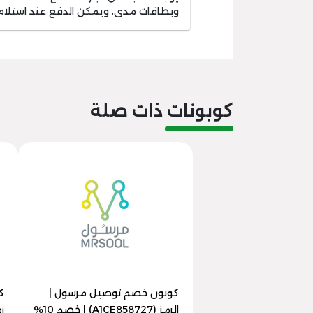
وبطاقات مدى، ويمكن الدفع عند استلام 
كوبونات ذات صلة
كوبون خصم توصيل مرسول |
ك
الرمز (A1CE858727) | خصم 10%