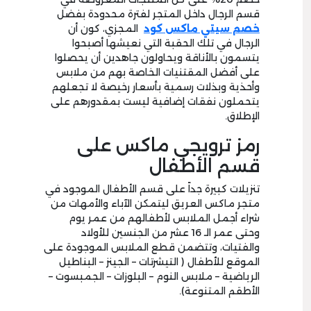
قسم الرجال داخل المتجر لفترة محدودة بفضل
خصم سيتي ماكس كود
المجزي، كون أن
الرجال في تلك الحقبة التي نعيشها أصبحوا
يتسمون بالأناقة ويحاولون جاهدين أن يحصلوا
على أفضل المقتنيات الخاصة بهم من ملابس
وأحذية وبذلات رسمية بأسعار رخيصة لا تجعلهم
يتحملون نفقات إضافية ليست بمقدورهم على
الإطلاق.
رمز ترويجي ماكس على
قسم الأطفال
تنزيلات كبيرة جداً على قسم الأطفال الموجود في
متجر ماكس العريق ليتمكن الآباء والأمهات من
شراء أجمل الملابس لأطفالهم من عمر يوم
وحتى عمر الـ 16 عشر من الجنسين للأولاد
والفتيات، وتتضمن قطع الملابس الموجودة على
الموقع للأطفال ( التيشرتات – الجينز – البناطيل
الرياضية – ملابس النوم – البلوزات – الجمبسوت –
الأطقم المتنوعة).