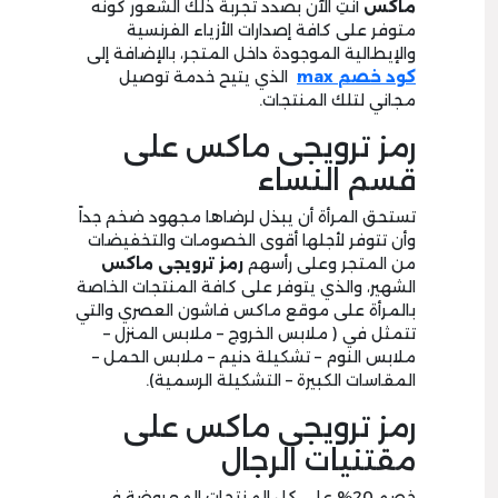
ماكس
أنتِ الآن بصدد تجربة ذلك الشعور كونه
متوفر على كافة إصدارات الأزياء الفرنسية
والإيطالية الموجودة داخل المتجر، بالإضافة إلى
كود خصم
max
الذي يتيح خدمة توصيل
مجاني لتلك المنتجات.
رمز ترويجى ماكس على
قسم النساء
تستحق المرأة أن يبذل لرضاها مجهود ضخم جداً
وأن تتوفر لأجلها أقوى الخصومات والتخفيضات
من المتجر وعلى رأسهم
رمز ترويجى ماكس
الشهير، والذي يتوفر على كافة المنتجات الخاصة
بالمرأة على موقع ماكس فاشون العصري والتي
تتمثل في ( ملابس الخروج – ملابس المنزل –
ملابس النوم – تشكيلة دنيم – ملابس الحمل –
المقاسات الكبيرة – التشكيلة الرسمية).
رمز ترويجى ماكس على
مقتنيات الرجال
خصم 20% على كل المنتجات المعروضة في