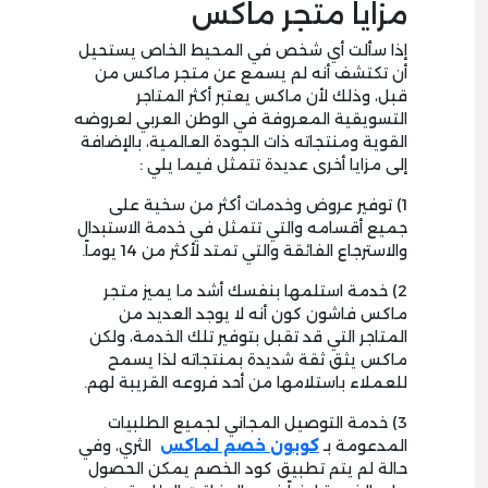
مزايا متجر ماكس
إذا سألت أي شخص في المحيط الخاص يستحيل
أن تكتشف أنه لم يسمع عن متجر ماكس من
قبل، وذلك لأن ماكس يعتبر أكثر المتاجر
التسويقية المعروفة في الوطن العربي لعروضه
القوية ومنتجاته ذات الجودة العالمية، بالإضافة
إلى مزايا أخرى عديدة تتمثل فيما يلي :
1) توفير عروض وخدمات أكثر من سخية على
جميع أقسامه والتي تتمثل في خدمة الاستبدال
والاسترجاع الفائقة والتي تمتد لأكثر من 14 يوماً.
2) خدمة استلمها بنفسك أشد ما يميز متجر
ماكس فاشون كون أنه لا يوجد العديد من
المتاجر التي قد تقبل بتوفير تلك الخدمة، ولكن
ماكس يثق ثقة شديدة بمنتجاته لذا يسمح
للعملاء باستلامها من أحد فروعه القريبة لهم.
3) خدمة التوصيل المجاني لجميع الطلبيات
المدعومة بـ
كوبون خصم لماكس
الثري، وفي
حالة لم يتم تطبيق كود الخصم يمكن الحصول