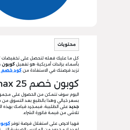
محتويات
بأسماء براندات أمريكية هو تفعيل
كوبون خصم 25
تزيد فرصتك في الاستفادة من
كود خصم 
كوبون خصم max 25 جديد :
اليوم سوف تتمكن من الحصول على مجموعة 
بسعر خيالي وهذا بالطبع بعد التسوق من
جديد
على الطلبية، فبمجرد قيامك بهذه ال
تلاشى من قيمة فاتورة الشراء.
فهيا احرص على استغلال فرصة توفر
كوبو
لعدد لا محدود من الملابس الصيفية التى 