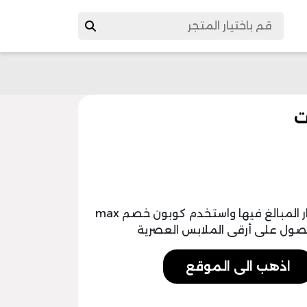
توقف عن هدر نقودك على الثياب ذات الأسعار المبالغ فيها واستخدم كوبون خصم max
اذهب الى الموقع