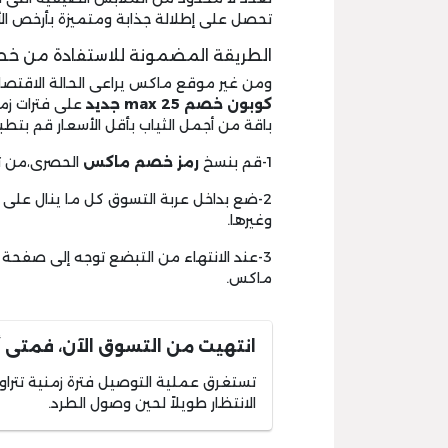
تحصل على إطلالة جذابة ومتميزة بأرخص الأ
الطريقة المضمونة للاستفادة من 
ومن غير موقع ماكس يراعى الحالة الاقتص
كوبون خصم max 25 جديد
على فترات زمن
باقة من أجمل الثياب بأقل الأسعار قم بتطبي
1-قم بنسخ
رمز خصم ماكس
الحصرى،من ثم
2-ضع بداخل عربة التسوق كل ما ينال على
وغيرها.
3-عند الانتهاء من التبضع توجه إلى صف
ماكس.
انتهيت من التسوق الآن، فمتى 
تستغرق عملية التوصيل فترة زمنية تتراوح 
الانتظار طويلاً لحين وصول الطرد.