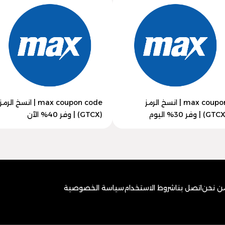
max coupon | انسخ الرمز
max coupon code | انسخ الرمز
(GTCX) | وفر 40% الآن
ن نحن
اتصل بنا
شروط الاستخدام
سياسة الخصوصية