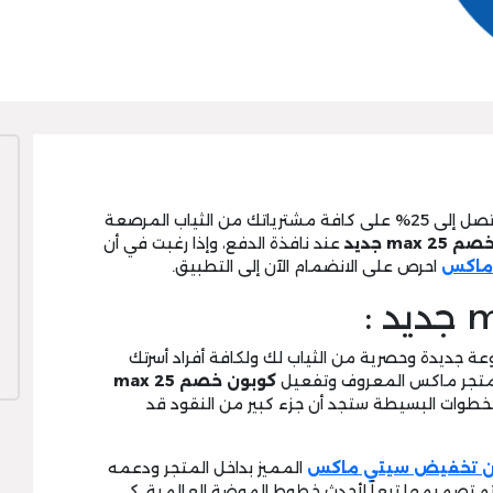
كل ما عليك فعله لتحصل على تخفيضات تصل إلى 25% على كافة مشترياتك من الثياب المرصعة
max  جديد
عند نافذة الدفع، وإذا رغبت في أن
ماكس
احرص على الانضمام الآن إلى التطبيق.
جديدة وحصرية من الثياب لك ولكافة أفراد أسرتك
 متجر ماكس المعروف وتفعيل
كوبون خصم max 25
خطوات البسيطة ستجد أن جزء كبير من النقود قد
ن تخفيض سيتي ماكس
المميز بداخل المتجر ودعمه
تم تصميمها تبعاً لأحدث خطوط الموضة العالمية، كي