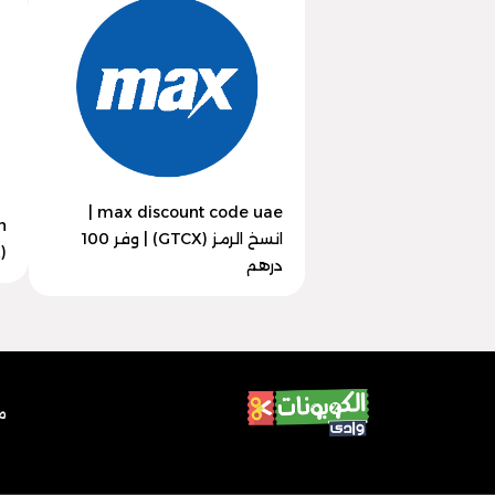
max discount code uae |
انسخ الرمز (GTCX) | وفر 100
(GTCX) | وفر 30% اليوم
درهم
م