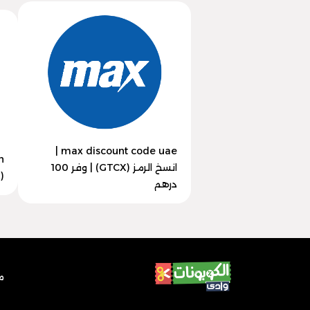
max discount code uae |
انسخ الرمز (GTCX) | وفر 100
(GTCX) | وفر 30% اليوم
درهم
م