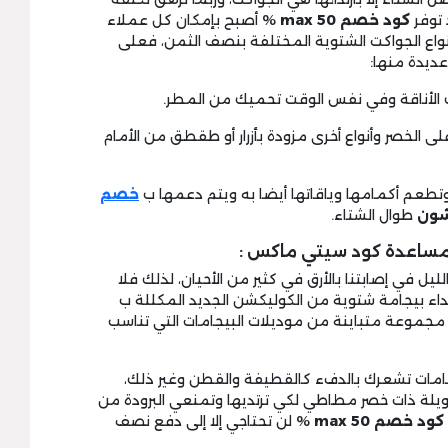
 توفر
كود خصم max 50
% أصبح بإمكان كل عملاء
واع الجواكت الشتوية المختلفة بنصف الثمن، فعلى
يدة منها:
لى الخصر وأنواع أخرى مزودة بأزرار أو طقطق من الأمام
خصم
شون
طوال الشتاء.
بمساعدة كود سيتي ماكس :
ليل في إصابتنا بالأرق في كثير من الأحيان، لذلك فلا
تداء بيجامة شتوية من الكوليكشن الجديد المكللة ب
جموعة متباينة من موديلات البيجامات التي تناسب
خامات تشعرك بالدفء كالقطيفة والقطن وغير ذلك،
يلة ذات خصر مطاطي لكي ترتديها وتمنعي البرودة من
كود خصم max 50
% لن تحتاجي إلا إلى دفع نصف