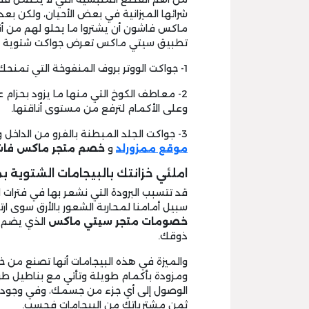
شرائها الميزانية في بعض الأحيان، ولكن بعد
ماكس فاشون أن يشتروا ما يحلو لهم من أن
تطبيق سيتي ماكس تعرض جواكت شتوية عد
1- جواكت الووتر بروف المنفوخة التي تمنحك الأناقة وفي نفس الوقت تحميك من المطر.
2- معاطف الكوخ التي منها ما يزود بحزام ع
وعلى الأكمام لترفع من مستوى أناقتها.
3- جواكت الجلد المبطنة بالفرو من الداخل وتطعم أكمامها وياقاتها أيضا به ويتم دعمها ب
موقع ممزورلد
و
خصم متجر ماكس فا
املئي خزانتك بالبيجامات الشتوية 
قد تتسبب البرودة التي نشعر بها في فترات ال
سبيل أمامنا لمحاربة الشعور بالأرق سوى ار
خصومات متجر سيتي ماكس
الذي يضم م
ذوقك.
والميزة في هذه البيجامات أنها تصنع من 
ومزودة بأكمام طويلة وتأتي مع بناطيل طو
الوصول إلى أي جزء من جسمك، وفي وجود
ثمن مشترياتك من البيجامات فحسب.