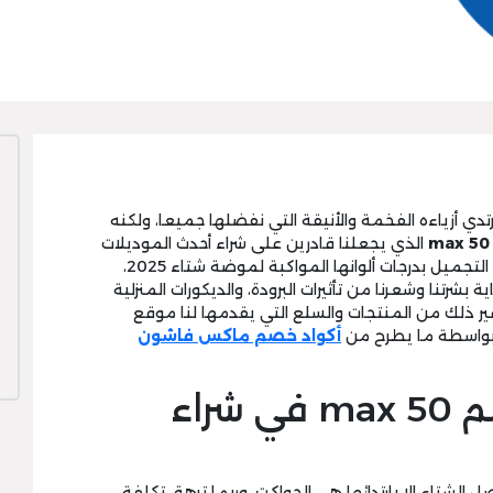
تدي أزياءه الفخمة والأنيقة التي نفضلها جميعا، ولكنه
الذي يجعلنا قادرين على شراء أحدث الموديلات
من الأزياء والإكسسوارات الشتوية، ومنتجات التجميل بدرجات ألوانها المواكبة لموضة شتاء 2025،
شرتنا وشعرنا من تأثيرات البرودة، والديكورات المنزلية
وغير ذلك من المنتجات والسلع التي يقدمها لنا موقع
 بواسطة ما يطرح من
أكواد خصم ماكس فاشون
استفد من كود خصم max 50 في شراء
الشتاء إلا بارتدائها هي الجواكت، وربما ترهق تكلفة