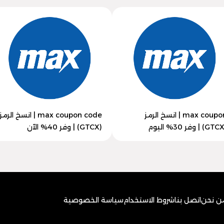
max coupon | انسخ الرمز
max coupon code | انسخ الرمز
(GTCX) | وفر 40% الآن
ن نحن
اتصل بنا
شروط الاستخدام
سياسة الخصوصية