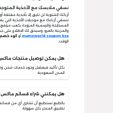
نسقي ملابسك مع الأحذية المتوج
أزيائك الشتوية لن تليق إلا بأحذية مغلقة
تنسقي أزياءك مع موديلات الأحذية التي يقدم
المسطحة والرسمية المزودة بكعب مرتفع، وال
والمزينة بالفرو، وسيحق لك الاطلاع على ج
mumzworld coupon ksa
أو
كود خصم ax 50
الوقت.
هل يمكن توصيل منتجات ماكس ف
بكل تأكيد فبفضل وجود خدمات شحن و
المدن السعودية.
هل يمكنني شراء قسائم ماكس 
بالطبع تستطيع أن تشتري أي من قسائم
تطبيق المتجر بكل سهولة.