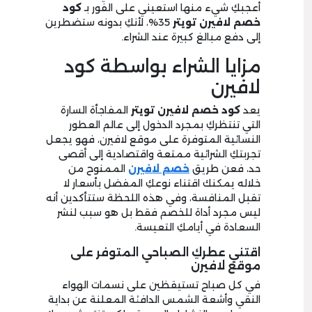
أعجبكِ شيء منها استعيني على الفور بـ
كود
خصم لافيرن تويتر
35%، لأنكِ بدونه ستضطرين
إلى دفع مبالغ كبيرة عند الشراء.
مزايا الشراء بواسطة كود
لافيرن
يعد
كود خصم لافيرن تويتر
المفاجأة السارة
التي تنتظركِ بمجرد الدخول إلى عالم العطور
النسائية المتوفرة على موقع لافيرن، فهو يجعل
تجربتكِ الشرائية ممتعة واقتصادية إلى أقصى
حد، فعن طريق
خصم لافيرن
الممنوح من
خلاله يمكنك اقتناء نوعكِ المفضل بأسعار لا
تقبل المنافسة، وفي هذه اللحظة ستتأكدين أنه
ليس مجرد أداة للخصم فقط بل هو سبب لنشر
السعادة في أيامكِ التعيسة.
اقتني عطركِ الصباحي المتوفر على
موقع لافيرن
في كل صباح تستيقظين على نسمات الهواء
النقي وأشعة الشمس الدافئة المعلنة عن بداية