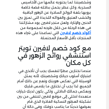
وشخصيتنا، لما يحتويه عالمها من الأحاسيس
السحرية، وكل عطر يحمل بداخله قصة خاصة
يرويها بلغة الروائح الساحرة عن الزهور الباقية
والخشب العتيق والفواكه اللذيذة التي تمزج بين
الحنين والإثارة، ولعل متجر لافيرن يود مشاركتنا
في هذه الرحلة من خلال طرحه لمجموعة من
أكواد خصم لافيرن
التي تساعدنا على شراء هذه
المنتجات بأقل الأسعار المحتملة.
مع كود خصم لافيرن تويتر
استنشقي روائح الزهور في
كل مكان
عندما تختارين عطرًا لنفسكِ يجب أن تأخذي في
اعتباركِ أسلوب حياتكِ وشخصيتكِ، لأنه يمثل
الوسيلة التي تعكس هويتكِ وتعبر عن ذاتكِ أمام
الجميع، لذا يجب أن تختاري ما يلامس قلبكِ
ويعكس جمالكِ الداخلي، ولكي يكون لديكِ خيارات
متعددة ادخلي إلى موقع لافيرن لتنتقي من بين
تشكيلة العطور النسائية الفاخرة الذي قام
بعرضها حديثًا ما يناسب ذوقك، وفي حالة أن