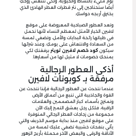
يوم مليء بالنشاط والحيوية، ولكي تنتعش روحكِ
أيضًا ستحتاجين إلى نثر قطرات العطر الهادئ الذي
يخترق أريجه حواسكِ.
وتعد العطور الصباحية المعروضة على موقع
لافيرن الخيار الأمثل لمعظم النساء لأنها تحمل
في طياتها رائحة البدايات والأمل، وتضفي لمسة
من السعادة والانتعاش على يومكِ، وعند شرائها
سيكون
كود خصم لافيرن تويتر
برفقتكِ لكي
يمنحكِ خصومات لا مثيل لها من أسعارها.
أذكى العطور الرجالية
مرفقة بـ كوبونات لافيرن
عندما نتحدث عن العطور الرجالية فإننا نتحدث عن
القوة والجاذبية التي تنبع من أعماق الأرض
وتمتزج بأسماء كبار المصممين والعلامات
الراقية، فلكل رجل يعشق التميز إليك الآن
مجموعة من زجاجات العطر الرجالي المتوفرة
على موقع لافيرن منذ بداية موسم الخريف والتي
يأتي بنفحات خشبية تضفي عليك لمسة من
الأناقة والرقي، والبعض الآخر محملة بأريج الزهور