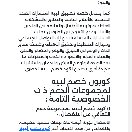
والغيرة.
كما يشمل
خصم تطبيق لبيه
استشارات الصحة
الجنسية والأفلام الإباحية والطلاق والمشكلات
العاطفية وتربية الأطفال والعلاقة بين الوالدين
والأبناء وعدم التفهم بين الطرفين، بجانب
الاستشارات المتعلقة بمهارات التواصل الاجتماعي
ومهارات التخطيط وتحقيق الأهداف وضعف تقدير
الذات والوسواس القهري والهلع والفصام والقلق
والعناد والعزلة والانطواء والكذب واضطرابات ما
بعد الصدمة وتوهم المرض والإدمان واستشارات
عديدة أخرى يدعمها
كود خصم لبيه
الحصري.
كوبون خصم لبيه
لمجموعات الدعم ذات
الخصوصية التامة :
1) كود خصم لبيه لمجموعة دعم
التعافي من الانفصال :-
الانفصال تجربة أليمة ذات تبعات نفسية عظيمة،
وللتعافي من هذه التبعات أتيح
كود خصم لبيه