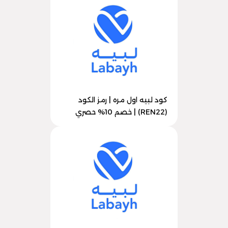
كود لبيه اول مره | رمز الكود
(REN22) | خصم 10% حصري