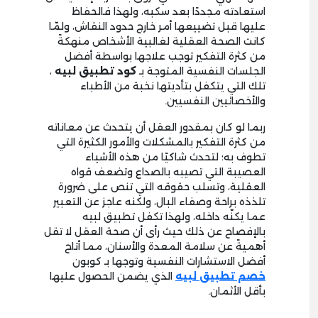
استعادته مجددًا بعد سكبه، ولهذا فالحفاظ
عليها قبل تضييعها أمر خارج حدود النقاش، ولمّا
كانت الصحة العقلية لغالبية الأشخاص منهكةً
من كثرة التفكير توجب علاجها بواسطة أفضل
الجلسات النفسية المتوجة بـ
كود تطبيق لبيه
،
تلك التي يتكفل بتأديتها نخبة من الأطباء
والأخصائيين النفسيين.
ربما لو كان بمقدور العقل أن يتحدث عن معاناته
من كثرة التفكير بالمشكلات والأمور الكثيرة التي
تطوف به؛ لتحدث شاكيًا من هذه الأشياء
العصيبة التي تصيبه بالصداع وتضعف قواه
العقلية، وتسلب حقوقه التي تنص على ضرورة
تلذذه براحة وصفاء البال، ولكنه عاجز عن التعبير
عما يكنّه داخله، ولهذا تكفل تطبيق لبيه
بالإفصاح عن ذلك حيث رأى أن صحة العقل لا تقل
أهميةً عن سلامة المعدة والأسنان، مما أتاح
أفضل الاستشارات النفسية وتوجها بـ كوبون
خصم تطبيق لبيه
الذي يضمن الحصول عليها
بأقل الأثمان.