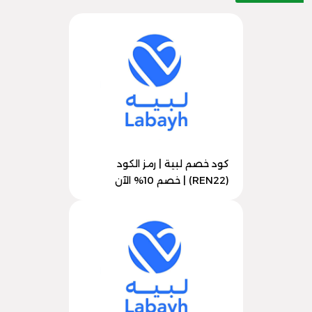
كود خصم لبية | رمز الكود
(REN22) | خصم 10% الآن