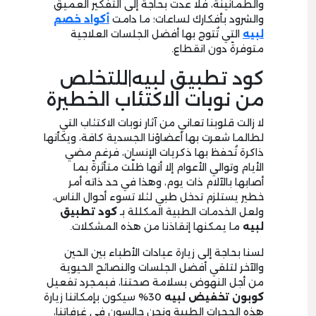
والطمأنينة، فلا عدت بحاجة إلى التفكير العميق
والشرود بأفكارك لساعات؛ ما دامت
أكواد خصم
لبيه
التي تُتوج بها أفضل الجلسات العلاجية
متوفرةً دون انقطاع.
كود تطبيق لبيه|للتخلص
من نوبات الاكتئاب الخطيرة
لا زالت قلوبنا تعاني من آثار نوبات الاكتئاب التي
لطالما شعرت بها أعضاؤنا الجسدية كافة، ويكأنها
ذاكرة تُحفظ بها ذكريات الإنسان، فرغم مضي
الأيام وتوالي الأعوام إلا أنها ظلّت متأثرةً بما
أصابها بالآلام ذات يوم، وهذا في حد ذاته أمر
خطير يستلزم تدخل طبي لئلا تسوء أحوال الناس،
ولعل الخدمات الطبية المكللة بـ
كود تطبيق
لبيه
ما يمكنها إنقاذنا من هذه المشكلات.
لسنا بحاجة إلى زيارة عيادات الأطباء بين الحين
والآخر لتلقي أفضل الجلسات والنصائح الحيوية
من أجل النهوض بسلامة صحتنا، فبمجرد تفعيل
كوبون تخفيض لبيه
30% سيكون بإمكاننا زيارة
هذه الحجرات الطبية ونحن جالسون في غرفاتنا،