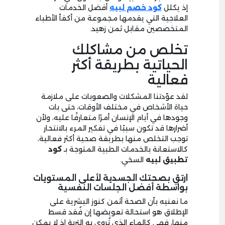
إذ يكلل
كود خصم لبيه
أفضل الخدمات
العلاجية التي يقدمها مجموعة من أكفأ الأطباء
المتخصصين مقابل ثمن زهيد.
تخلص من مشاكلك
الحياتية بطريقة أكثر
فعالية
لقد عوّدتنا المشكلات والصعوبات على ملازمة
حياة الأشخاص في مختلف الأوقات، حتى بات
وجودها في أيام الإنسان أمرًا متعارفًا عليه، ولأن
أضرارها قد تكون سببًا في تفكير المرء بالانتحار
توجب التخلص منها بطريقة صحية أكثر فعالية،
كالاستعانة بالخدمات الطبية المتوجة بـ
كود
تطبيق لبيه
السخي.
ارتقِ بصحتك الجسدية لأعلى المستويات
بواسطة أفضل الجلسات النفسية
ما نعنيه بأن الصحة أثمن كنوز البشرية على
الإطلاق هو استحالة تعويضها إن فُقد قسط
منها، فهي كالماء الذي تُروى به التربة إذ لا يمكن