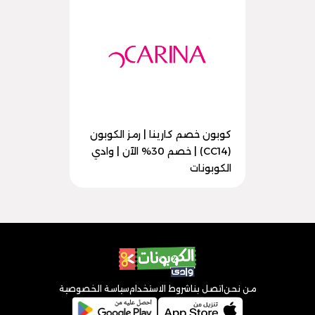
كوبون خصم كارينا | رمز الكوبون
(CC14) | خصم 30% الآن | وادي
الكوبونات
من نحن
اتصل بنا
شروط الاستخدام
سياسة الخصوصية