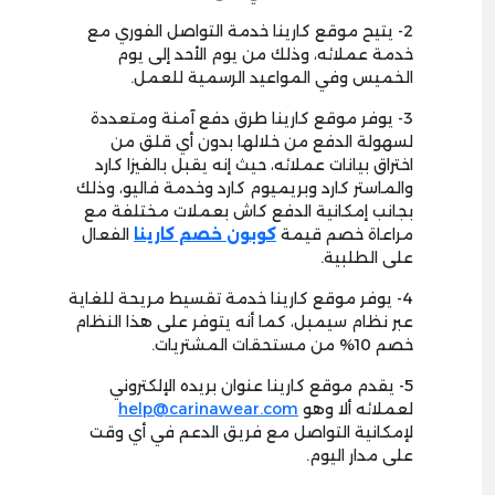
2- يتيح موقع كارينا خدمة التواصل الفوري مع
خدمة عملائه، وذلك من يوم الأحد إلى يوم
الخميس وفي المواعيد الرسمية للعمل.
3- يوفر موقع كارينا طرق دفع آمنة ومتعددة
لسهولة الدفع من خلالها بدون أي قلق من
اختراق بيانات عملائه، حيث إنه يقبل بالفيزا كارد
والماستر كارد وبريميوم كارد وخدمة فاليو، وذلك
بجانب إمكانية الدفع كاش بعملات مختلفة مع
مراعاة خصم قيمة
كوبون خصم كارينا
الفعال
على الطلبية.
4- يوفر موقع كارينا خدمة تقسيط مريحة للغاية
عبر نظام سيمبل، كما أنه يتوفر على هذا النظام
خصم 10% من مستحقات المشتريات.
5- يقدم موقع كارينا عنوان بريده الإلكتروني
لعملائه ألا وهو
help@carinawear.com
لإمكانية التواصل مع فريق الدعم في أي وقت
على مدار اليوم.