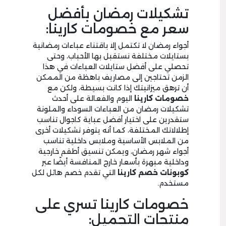
تشكيلات رمضان بأفضل
سعر مع خصومات كارينا:
أجواء رمضان لا تكتمل إلا باقتناء عباءات رمضانية
بستايلات مختلفة نستقبل بها الأحباب، وحتى
تحصلي على أفضل ستايلات العباءات في هذا
الزمن تحتاجين إلى مصاريف باهظة من الممكن
أن ترهق ميزانيتك إذا كانت بسيطة، ولكن مع
خصومات كارينا
اليوم والفعالة على أحدث
تشكيلات رمضان من العباءات السوداء والملونة
ستقدرين على اختيار أفضل عباية كاجوال تناسب
إطلالاتك المختلفة، كما أنه يتوفر تشكيلات أخرى
من الملابس الأساسية وملابس داخلية تناسب
أجواء شهر رمضان، ويمكن تنسيق أطقم خارجية
وداخلية مبهرة بأسعار خارج المنافسة أيضًا عبر
كوبونات خصم كارينا
التي تقدم خصم هائل لكل
مستخدم.
خصومات كارينا تسري على
منتجات التجميل: