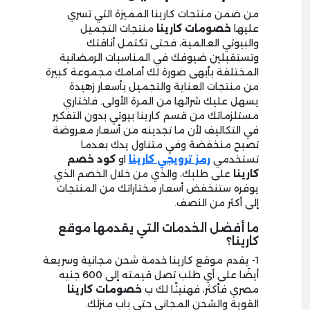
من ضمن منتجات كارينا المميزة التي تسري
عليها
خصومات كارينا
منتجات التجميل
والبيوتي العالمية، فحتى تكتمل أناقتك
وتستقبلين ضيوفك في المناسبات الرمضانية
المختلفة بأبهى صورة لك أمامك مجموعة كبيرة
من منتجات العناية والتجميل بأسعار زهيدة
يسهل عليك شرائها من المرة الأولى. فاختاري
مستلزماتك من قسم كارينا بيوتي بدون التفكير
في التكاليف لأن ما تجدينه من أسعار معروضة
تصبح منخفضة وفي متناول يدك بعدما
تستخدمي
رمز ترويجي
كارينا
او
كود خصم
كارينا
على طلبك، والذي من خلال الخصم الذي
يوفره ستنخفض أسعار مختاراتك من المنتجات
إلى أكثر من النصف.
ما أفضل الخدمات التي يقدمها موقع
كارينا؟
1- يقدم موقع كارينا خدمة شحن مجانية وسريعة
أيضًا على أي طلب تصل قيمته إلى 600 جنيه
مصري فأكثر، فهنيئًا لك ب
خصومات كارينا
القوية والشحن المجاني حتى باب منزلك.