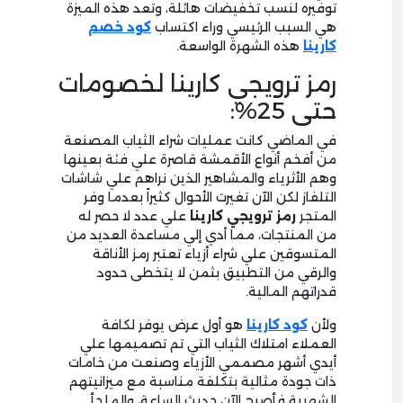
توفيره لنسب تخفيضات هائلة، وتعد هذه الميزة
هي السبب الرئيسي وراء اكتساب
كود خصم
كارينا
هذه الشهرة الواسعة.
رمز ترويجي كارينا لخصومات
حتى 25%:
في الماضي كانت عمليات شراء الثياب المصنعة
من أفخم أنواع الأقمشة قاصرة علي فئة بعينها
وهم الأثرياء والمشاهير الذين نراهم علي شاشات
التلفاز لكن الآن تغيرت الأحوال كثيراً بعدما وفر
المتجر
رمز ترويجي كارينا
علي عدد لا حصر له
من المنتجات، مما أدي إلي مساعدة العديد من
المتسوقين علي شراء أزياء تعتبر رمز الأناقة
والرقي من التطبيق بثمن لا يتخطى حدود
قدراتهم المالية.
ولأن
كود كارينا
هو أول عرض يوفر لكافة
العملاء امتلاك الثياب التي تم تصميمها علي
أيدي أشهر مصممي الأزياء وصنعت من خامات
ذات جودة مثالية بتكلفة مناسبة مع ميزانيتهم
الشهرية فأصبح الآن حديث الساعة، والملجأ