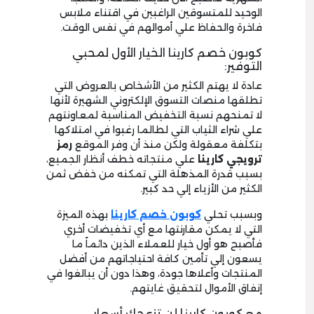
الوحيد للمتسوقين الراغبين في اقتناء ملابس
فاخرة والحفاظ علي أموالهم في نفس الوقت.
كوبون خصم كارينا الخيار الأول لمحبي
التوفير:
عادة لا يهتم الكثير من الأشخاص بالعروض التي
تطلقها منصات التسوق الإلكتروني الشهيرة لأنها
لا تمنحهم نسبة التخفيض المناسبة لمعاونتهم
علي شراء الثياب التي لطالما رغبوا في امتلاكها
بتكلفة معقولة ولكن منذ أن وفر الموقع
رمز
ترويجي كارينا
علي منتجاته خطف أنظار الجميع،
بسبب قدرة المذهلة التي تمكنه من خفض ثمن
الكثير من الأزياء إلي حد كبير.
وبسبب تحلي
كوبون خصم كارينا
بهذه الميزة
التي لا يمكن مقارنتها مع أي تخفيضات أخري
فأصبح هو أول خيار للعملاء الذين دائماً ما
يسعون إلي تأمين كافة احتياجاتهم من أفضل
المنتجات وأعلاها جودة، وهذا دون أن يبالغوا في
إنفاق الأموال لتحقيق غايتهم.
مع كوبون كارينا لن تزعجك أسعار