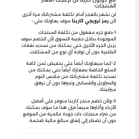
المنتجات:
لن تشعر بالعجز أمام تكلفة مشترياتك مرة أخرى
لأن
رمز ترويجي كارينا
سوف يعاونك علي:-
1-دفع جزء معقول من تكلفة المنتجات
الموجودة بداخل حقيبة التسوق لأن الخصم سوف
يزيل الجزء الأخرى حتي يمكنك من تسديد نفقات
الطلبية دون أن تواجه أي نوع من المشكلات.
2-كما سيعاونك أيضاً علي تخفيض ثمن كافة
السلع الخاصة بصغارك أيضاً حتي يمكنك من
تسديد تكلفة مشترياتك من ملابس النوم
والسراويل والفساتين وغيرها دون أن ترهق
ميزانيتك.
3-ولأن خصم متجر كارينا متوفر علي أفضل
الأزياء وأكثرها مبيعاً فإن هذا ما سوف يمكنك
من شراء منتجات ذات جودة عالمية من الموقع
دون أن تضطر إلي إنفاق مبالغ مالية ضخمة.