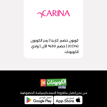
كوبون خصم كارينا | رمز الكوبون
(CC14) | خصم 30% الآن | وادي
الكوبونات
من نحن
اتصل بنا
شروط الاستخدام
سياسة الخصوصية