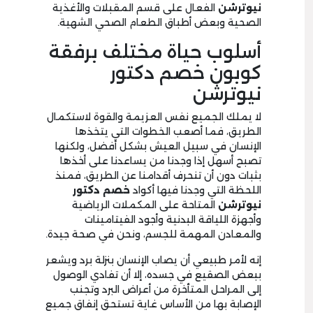
نيوترشن
الفعال على قسم المقبلات والأغذية
الصحية وبعض أطباق الطعام الصحي الشهية.
أسلوب حياة مختلف برفقة
كوبون خصم دكتور
نيوترشن
لا يملك الجميع نفس العزيمة والقوة لاستكمال
الطريق، فما أصعب الخطوات التي يتخذها
الإنسان في سبيل العيش بشكل أفضل، ولكنها
تصبح أسهل إذا وجدنا من يساعدنا على أخذها
بثبات دون أن تنحرف أقدامنا عن الطريق، فمنذ
اللحظة التي وجدنا فيها أكواد
خصم دكتور
نيوترشن
المتاحة على المكملات الرياضية
وأجهزة اللياقة البدنية وأجود الفيتامينات
والمعادن المهمة للجسم، ونحن في صحة جيدة.
إنه لأمر طبيعي أن يصاب الإنسان بنزلة برد ويشعر
ببعض الصقيع في جسده، إلا أن تفادي الوصول
إلى المراحل المتأخرة من أعراض البرد وتجنب
الإصابة بها من الأساس غاية تستحق إنفاق جميع