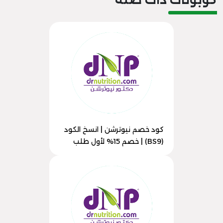
كود خصم نيوترشن | انسخ الكود
(BS9) | خصم 15% لأول طلب