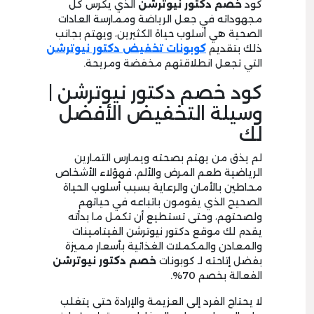
كود
خصم دكتور نيوترشن
الذي يكرس كل
مجهوداته في جعل الرياضة وممارسة العادات
الصحية هي أسلوب حياة الكثيرين، ويهتم بجانب
ذلك بتقديم
كوبونات تخفيض دكتور نيوترشن
التي تجعل انطلاقتهم مخفضة ومريحة.
كود خصم دكتور نيوترشن |
وسيلة التخفيض الأفضل
لك
لم يذق من يهتم بصحته ويمارس التمارين
الرياضية طعم المرض والألم، فهؤلاء الأشخاص
محاطين بالأمان والرعاية بسبب أسلوب الحياة
الصحيح الذي يقومون باتباعه في حياتهم
ولصحتهم، وحتى تستطيع أن تكمل ما بدأته
يقدم لك موقع دكتور نيوترشن الفيتامينات
والمعادن والمكملات الغذائية بأسعار مميزة
بفضل إتاحته لـ كوبونات
خصم دكتور نيوترشن
الفعالة بخصم 70%.
لا يحتاج الفرد إلى العزيمة والإرادة حتى يتغلب