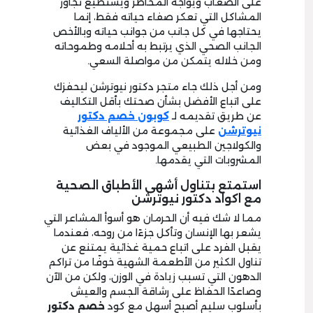
على الصعاب ويواجه المخاطر ويستطيع تجاوز
المشاكل التي تعكر صفاء حياته فقط، إنما
يحتاجها في كل جانب من جوانب حياته وبالأخص
الجانب الصحي الذي يرتبط به أحلامه وطموحاته
ومن خلاله يتمكن من مواصلة السعي.
ومن أجل ذلك جاء متجر دكتور نيوترشن ليحفزك
على اتباع الأفضل بشأن صحتك بأقل التكاليف
عن طريق تقديمه لـ
كوبون خصم دكتور
نيوترشن
على مجموعة من الألياف الغذائية
والكولاجين الطبيعي الموجود في بعض
المشروبات التي يقدمها.
استمتع بتناول أشهى الأطباق الصحية
مع اكواد دكتور نيوترشن
مما لا شك فيه أن الحرمان هو أسوأ المشاعر التي
يشعر بها الإنسان وتأكل جزءًا من روحه، فعندما
يقبل الفرد على اتباع حمية غذائية يمتنع عن
تناول الكثير من الأطعمة الشهية خوفًا من تراكم
الدهون التي تسبب زيادة في الوزن، ولكن من الآن
وصاعدًا الحفاظ على رشاقة الجسم والعيش
بأسلوب سليم أصبح أسهل مع كود
خصم دكتور