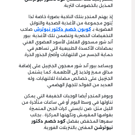
المذيل بالخصومات الثرية.
إذ يهتم المتجر بتلك الناحية بصورة خاصة لذا
يُتوج مجموعة من الأغذية الصحية والتوابل
العضوية بـ
كوبون خصم دكتور نيوترش
صاحب
التخفيضات الحصرية وتتضمن تلك الأغذية: بيور
آند شور مسحوق الفلفل الأسود العضوي الغني
بمضادات الأكسدة الطبيعية التي تساهم في
حماية الجسم من الالتهابات وأضرار الجذور الحرة.
ويساعد بيور آند شور معجون الجنزبيل على إضافة
مذاق مميز ولذيذ إلى الأطعمة، كما يشتمل
الجنزبيل على خصائص مضادة للالتهابات، وله
العديد من الفوائد للجهاز الهضمي.
ويوفر المتجر أيضا الوجبات الخفيفة التي يمكن
تناولها في وسط اليوم أو في ساعات متأخرة من
الليل مثل: صن تايستي كرات الجبن المتميزة
بقوامها المقرمش ونكهتها المركزة ، بجانب
سعرها المخفض بفضل
كود
خصم
دكتور
نيوترشن
المقترن بالتنزيلات الفورية.