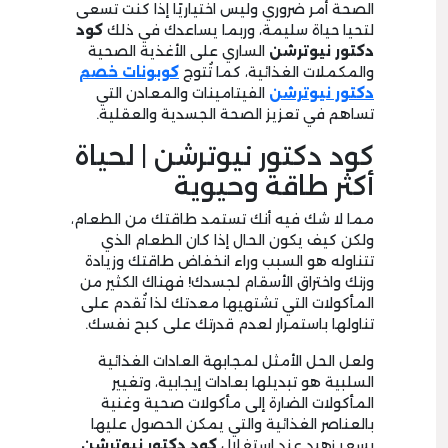
الصحة أمر ضروري وليس اختياريًا إذا كنت تسعى
لتحيا حياة سليمة، وربما يساعدك في ذلك
كود
دكتور نيوترشن
الساري على الأغذية الصحية
والمكملات الغذائية، كما تُتوج
كوبونات خصم
دكتور نيوترشن
الفيتامينات والمعادن التي
تساهم في تعزيز الصحة الجسدية والعقلية.
كود دكتور نيوترشن | لحياة
أكثر طاقة وحيوية
مما لا شك فيه أنك تستمد طاقتك من الطعام،
ولكن كيف يكون الحال إذا كان الطعام الذي
تتناوله هو السبب وراء انخفاض طاقتك وزيادة
وزنك واختراق الأسقام لجسدك! فهناك الكثير من
المأكولات التي تشتهيها معدتك لذا تُقدم على
تناولها باستمرار لعدم قدرتك على كبح نفسك.
ولعل الحل الأمثل لمجابهة العادات الغذائية
السلبية هو تبديلها بعادات إيجابية، وتغيير
المأكولات الضارة إلى مأكولات صحية وغنية
بالعناصر الغذائية والتي يمكن الحصول عليها
بسعر زهيد عند استغلال
كود دكتور نيوترشن