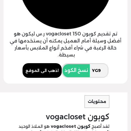
تم تقديم كوبون vogacloset 150 ر.س ليكون هو
أفضل وسيلة أمام العميل يمكنه أن يستخدمها في
حالة الرغبة في شراء أفخم أنواع الملابس بأسعار
بسيطة.
نسخ الكود
اذهب الى الموقع
محتويات
كوبون vogacloset
لقد أصبح
كوبون vogacloset
هو الملاذ الوحيد