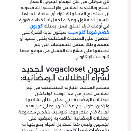
لأي مواطن في ظل الارتفاع الجنوني لأسعار
السلع وبالتحديد الملابس والإكسسوارات، فبدونه
لن يستطيع المستهلك شراء أي سلعة يتمناها
بالسعر المعقول، وهذا ما جعل استخدامه ضرورة
في أوقات شراء السلع، فمن يمتلك
كوبون
خصم فوغا كلوسيت
سيكون لديه القدرة على
الحصول على المنتجات المختلفة بثلثي ثمنها أو
نصفه، وذلك بفضل التخفيضات التي يتم
تطبيقها على مشتريات العميل من موقع فوغا
كلوسيت الإلكتروني.
كوبون vogacloset الجديد
لشراء الإطلالات الرمضانية:
معظم المحلات التجارية المتخصصة في بيع
الملابس تطرح في هذا الوقت كوليكشن
الإطلالات الرمضانية التي يمكن لنا أن نشتريها
ونرتديها طوال أيام هذا الشهر، وعلى غرار هذه
العادة قام متجر فوغا كلوسيت بتقديم مجموعة
الإطلالات الرمضانية الخاصة به وعرضها على
الجمهور، وليس هذا فقط بل القيام بتتويجها ب
تخفيضات فوغا كلوسيت
التي تجعل أسعارها