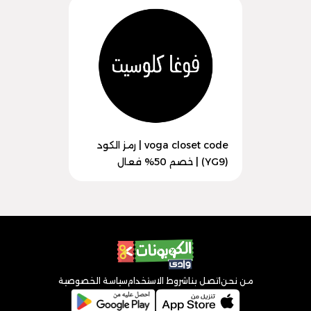
voga closet code | رمز الكود
(YG9) | خصم 50% فعال
من نحن
اتصل بنا
شروط الاستخدام
سياسة الخصوصية