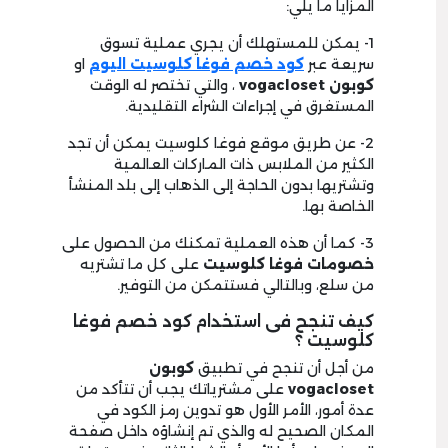
المزايا ما يلي:
1- يمكن للمستهلك أن يجري عملية تسوق
سريعة عبر
كود خصم فوغا كلوسيت اليوم
او
كوبون vogacloset
، والتي تختصر له الوقت
المستغرق في إجراءات الشراء التقليدية.
2- عن طريق موقع فوغا كلوسيت يمكن أن تجد
الكثير من الملابس ذات الماركات العالمية
وتشتريها بدون الحاجة إلى الذهاب إلى بلد المنشأ
الخاصة بها.
3- كما أن هذه العملية تمكنك من الحصول على
خصومات فوغا كلوسيت
على كل ما تشتريه
من سلع، وبالتالي فستتمكن من التوفير.
كيف تنجح فى استخدام كود خصم فوغا
كلوسيت ؟
من أجل أن تنجح في تطبيق
كوبون
vogacloset
على مشترياتك يجب أن تتأكد من
عدة أمور، الأمر الأول هو تدوين رمز الكود في
المكان الصحيح له والذي تم إنشاؤه داخل صفحة