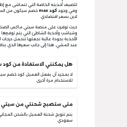
للصيف أحذيته الخاصة التي تتماشى مع إطلالا
وفي وجود
كود max
خصم سيكون من السهل
لاين بسعر اقتصادي.
حيث توفرت على منصة سيتي ماكس الصنادل
وشباشب وأحذية الشاطئ التي يتم توفيرها ب
الأحذية بجودة عالية تجعلها تتحمل درجات ال
عند المشي، هذا إلى جانب سعرها الذي ينافس
هل يمكنني الاستفادة من كود 
لا بمجرد أن يفعل العميل كود خصم سيت
للاستخدام مرة أخرى.
متى ستصبح شحنتي من سيتي ما
سعودي.