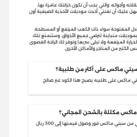
ته وأجوائه، والتي يجب أن تكون خزانتك عامرة بها،
 عليك أن تقتني أحدث موديلات الأحذية الصيفية أون
 المفتوحة سواء ذات الكعب المرتفع أو المسطحة،
موديلات متباينة لترضي جميع الأذواق، وستتمتع تلك
حرارة المرتفعة ولا تبلى سريعا وتوفر لك الراحة القصوى
 الكثير من المتاجر والأماكن الأخرى.
سيتي ماكس على أكثر من طلبية؟
ي ماكس على طلبيه يصبح هذا الكود غير صالح
كس مكللة بالشحن المجاني؟
يتم تتويج شحنة العميل بالشحن المجاني من سيتي ماكس فور وصول قيمتها إلى 300 ريال