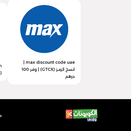
max discount code uae |
انسخ الرمز (GTCX) | وفر 100
(GTCX) | وفر 30% اليوم
درهم
م