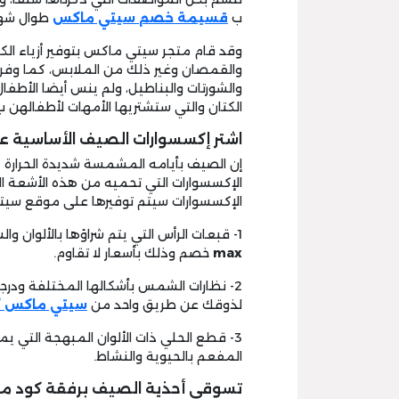
ب
قسيمة خصم
سيتي ماكس
طوال شهو
وقد قام متجر سيتي ماكس بتوفير أزياء الكتا
والقمصان وغير ذلك من الملابس، كما وفر لل
والشورتات والبناطيل، ولم ينس أيضا الأط
الكتان والتي ستشتريها الأمهات لأطفالهن 
اشتر إكسسوارات الصيف الأساسية عبر كود
إن الصيف بأيامه المشمسة شديدة الحرار
الإكسسوارات التي تحميه من هذه الأشعة الح
الإكسسوارات سيتم توفيرها على موقع سيت
1- قبعات الرأس التي يتم شراؤها بالألوان والستايلات التي تتناسب مع ذوق الشخص عن طريق
max
خصم وذلك بأسعار لا تقاوم.
2- نظارات الشمس بأشكالها المختلفة ودرجا
لذوقك عن طريق واحد من
سيتي ماكس 
3- قطع الحلي ذات الألوان المبهجة التي ي
المفعم بالحيوية والنشاط.
تسوقي أحذية الصيف برفقة كود م