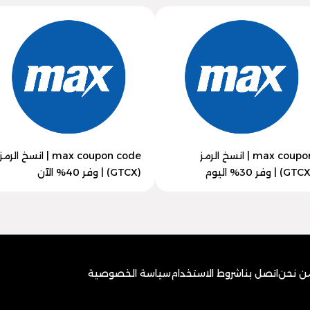
max coupon | انسخ الرمز
max coupon code | انسخ الرمز
(GTCX) | وفر 40% الآن
ن نحن
اتصل بنا
شروط الاستخدام
سياسة الخصوصية